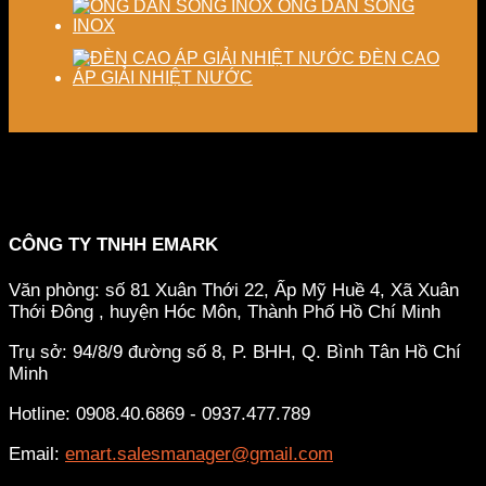
ỐNG DẪN SÓNG
INOX
ĐÈN CAO
ÁP GIẢI NHIỆT NƯỚC
CÔNG TY TNHH EMARK
Văn phòng: số 81 Xuân Thới 22, Ấp Mỹ Huề 4, Xã Xuân
Thới Đông , huyện Hóc Môn, Thành Phố Hồ Chí Minh
Trụ sở: 94/8/9 đường số 8, P. BHH, Q. Bình Tân
Hồ Chí
Minh
Hotline: 0908.40.6869 - 0937.477.789
Email:
emart.salesmanager@gmail.com