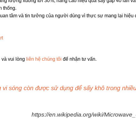
ăng lượng xuống tới 30%, nâng cao hiệu quả sấy gấp 40 lần và
n thống.
n tâm và tin tưởng của người dùng vì thực sự mang lại hiệu 
p
và vui lòng
liên hệ chúng tôi
để nhận tư vấn.
g vi sóng còn được sử dụng để sấy khô trong nhiề
https://en.wikipedia.org/wiki/Microwave