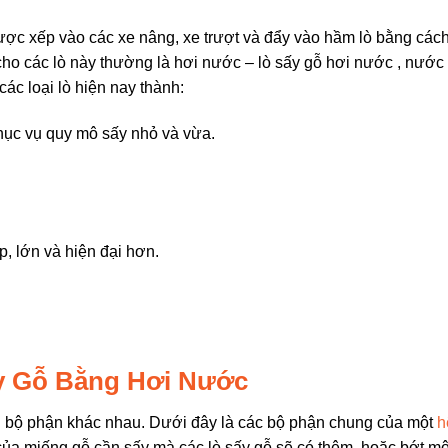
ược xếp vào các xe nâng, xe trượt và đẩy vào hầm lò bằng các
cho các lò này thường là hơi nước – lò sấy gỗ hơi nước , nước
các loại lò hiện nay thành:
phục vụ quy mô sấy nhỏ và vừa.
, lớn và hiện đại hơn.
y Gỗ Bằng Hơi Nước
 bộ phận khác nhau. Dưới đây là các bộ phận chung của một
h
của miếng gỗ cần sấy mà các lò sấy gỗ sẽ có thêm, hoặc bớt một