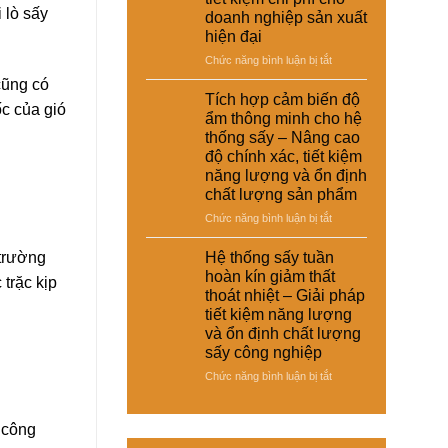
–
 lò sấy
thoát
doanh nghiệp sản xuất
giày
nhiệt
hiện đại
và
và
vật
ở
Chức năng bình luận bị tắt
tiết
liệu
Hệ
kiệm
cũng có
tổng
thống
năng
Tích hợp cảm biến độ
hợp
ốc của gió
sấy
lượng
ẩm thông minh cho hệ
–
đa
cho
thống sấy – Nâng cao
Giải
năng
nhà
độ chính xác, tiết kiệm
pháp
cho
máy
sấy
năng lượng và ổn định
nhiều
ổn
chất lượng sản phẩm
loại
định,
sản
ở
Chức năng bình luận bị tắt
hạn
phẩm
Tích
chế
khác
hợp
 trường
Hệ thống sấy tuần
biến
nhau
cảm
dạng
hoàn kín giảm thất
trặc kịp
–
biến
và
thoát nhiệt – Giải pháp
Giải
độ
nâng
tiết kiệm năng lượng
pháp
ẩm
cao
và ổn định chất lượng
linh
thông
chất
hoạt,
sấy công nghiệp
minh
lượng
tiết
cho
thành
ở
Chức năng bình luận bị tắt
kiệm
hệ
phẩm
Hệ
chi
thống
thống
phí
sấy
sấy
 công
cho
–
tuần