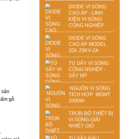
DIODE VI SÓNG
CAO ÁP - LINH
KIỆN VI SÓNG
CÔNG NGHIỆP
DIODE VI SÓNG
CAO ÁP MODEL
2DL 25KV-2A
TỦ SẤY VI SÓNG
CÔNG NGHỆP -
SẤY MỲ
NGUỒN VI SÓNG
i sản
TÍCH HỢP MGMT
phẩm gỗ
1000W
TRỌN BỘ THIẾT BỊ
VI SÓNG GIẢI
NHIỆT GIÓ
.
TỦ SẤY ĐẬU