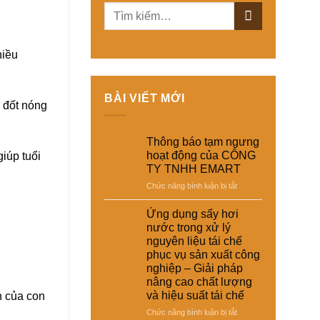
hiều
BÀI VIẾT MỚI
 đốt nóng
Thông báo tạm ngưng
hoạt động của CÔNG
giúp tuổi
TY TNHH EMART
ở
Chức năng bình luận bị tắt
Thông
báo
Ứng dụng sấy hơi
tạm
nước trong xử lý
ngưng
nguyên liệu tái chế
hoạt
phục vụ sản xuất công
động
nghiệp – Giải pháp
của
nâng cao chất lượng
CÔNG
và hiệu suất tái chế
n của con
TY
TNHH
ở
Chức năng bình luận bị tắt
EMART