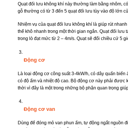
Quạt đối lưu không khí này thường làm bằng nhôm, có 
gỗ thường có từ 3 đến 5 quạt đối lưu tùy vào độ lớn củ
Nhiệm vụ của quạt đối lưu không khí là giúp rút nhanh
thể khô nhanh trong một thời gian ngắn. Quạt đối lưu t
trong lò đạt mức từ 2 – 4m/s. Quạt sẽ đổi chiều cứ 5 
Động cơ
Là loại động cơ công suất 3-4kW/h, có dây quấn biến á
có độ ẩm và nhiệt độ cao. Bộ động cơ này phải được kiể
thời vì đây là một trong những bộ phận quan trọng giú
Động cơ van
Dùng để đóng mỏ van phun ẩm, tự động ngắt nguồn đi