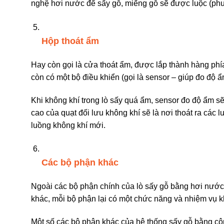
nghệ hơi nước để sấy gỗ, miếng gỗ sẽ được luộc (phu
Hộp thoát ẩm
Hay còn gọi là cửa thoát ẩm, được lắp thành hàng phía
còn có một bộ điều khiển (gọi là sensor – giúp đo độ ẩm
Khi không khí trong lò sấy quá ẩm, sensor đo độ ẩm s
cao của quạt đối lưu không khí sẽ là nơi thoát ra các 
luồng không khí mới.
Các bộ phận khác
Ngoài các bộ phận chính của lò sấy gỗ bằng hơi nước 
khác, mỗi bộ phận lại có một chức năng và nhiệm vụ k
Một số các bộ phận khác của hệ thống sấy gỗ bằng cô