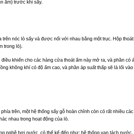
n ẩm) trước khi sấy.
 trên nóc lò sấy và được nối với nhau bằng một trục. Hộp thoá
 trong lò).
ẽ điều khiển cho các hàng cửa thoát ẩm này mở ra, và phần có 
luồng không khí có độ ẩm cao, và phần áp suất thấp sẽ là lối vào
phía trên, một hệ thống sấy gỗ hoàn chỉnh còn có rất nhiều cá
hác nhau trong hoạt động của lò.
ng nghệ hơi nước có thể kể đến như: hệ thống van tách nước, 