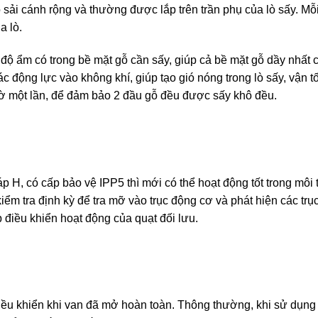
sải cánh rộng và thường được lắp trên trần phụ của lò sấy. Mỗi
a lò.
 độ ẩm có trong bề mặt gỗ cần sấy, giúp cả bề mặt gỗ dầy nhất 
ác động lực vào không khí, giúp tạo gió nóng trong lò sấy, vận t
giờ một lần, để đảm bảo 2 đầu gỗ đều được sấy khô đều.
p H, có cấp bảo vệ IPP5 thì mới có thể hoạt động tốt trong môi
m tra định kỳ để tra mỡ vào trục động cơ và phát hiện các trục 
p điều khiển hoạt động của quạt đối lưu.
ều khiển khi van đã mở hoàn toàn. Thông thường, khi sử dụng