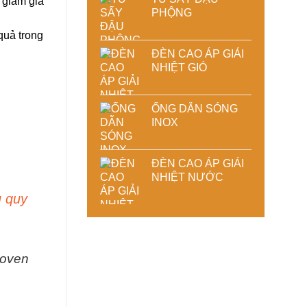
 giảm giá
PHỘNG
quả trong
ĐÈN CAO ÁP GIẢI
NHIỆT GIÓ
ỐNG DẪN SÓNG
INOX
ĐÈN CAO ÁP GIẢI
NHIỆT NƯỚC
u quy
_oven