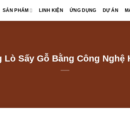
SẢN PHẨM
LINH KIỆN
ỨNG DỤNG
DỰ ÁN
M
g Lò Sấy Gỗ Bằng Công Nghệ 