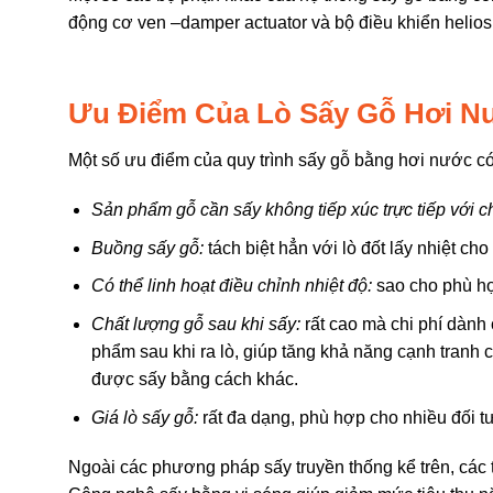
động cơ ven –damper actuator và bộ điều khiển helios
Ưu Điểm Của Lò Sấy Gỗ Hơi N
Một số ưu điểm của quy trình sấy gỗ bằng hơi nước có 
Sản phẩm gỗ cần sấy không tiếp xúc trực tiếp với ch
Buồng sấy gỗ:
tách biệt hẳn với lò đốt lấy nhiệt ch
Có thể linh hoạt điều chỉnh nhiệt độ:
sao cho phù hợ
Chất lượng gỗ sau khi sấy:
rất cao mà chi phí dành
phẩm sau khi ra lò, giúp tăng khả năng cạnh tran
được sấy bằng cách khác.
Giá lò sấy gỗ:
rất đa dạng, phù hợp cho nhiều đối 
Ngoài các phương pháp sấy truyền thống kể trên, các t