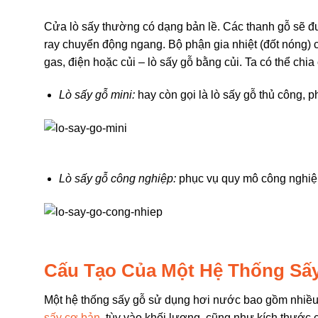
Cửa lò sấy thường có dạng bản lề. Các thanh gỗ sẽ đ
ray chuyển động ngang. Bộ phận gia nhiệt (đốt nóng) 
gas, điện hoặc củi – lò sấy gỗ bằng củi. Ta có thể chia 
Lò sấy gỗ mini:
hay còn gọi là lò sấy gỗ thủ công, 
Lò sấy gỗ công nghiệp:
phục vụ quy mô công nghiệp
Cấu Tạo Của Một Hệ Thống Sấ
Một hệ thống sấy gỗ sử dụng hơi nước bao gồm nhiều
sấy cơ bản
. tùy vào khối lượng, cũng như kích thước 