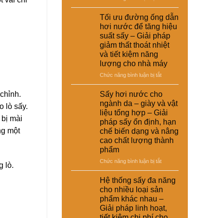
giải
nuôi
Ứng
suất
pháp
–
dụng
Tối ưu đường ống dẫn
tái
kinh
Giải
nồi
chế
hơi nước để tăng hiệu
tế
pháp
hơi
cho
suất sấy – Giải pháp
ổn
tự
nhà
giảm thất thoát nhiệt
định
động
máy
và tiết kiệm năng
dinh
trong
dưỡng
lượng cho nhà máy
hệ
và
thống
ở
Chức năng bình luận bị tắt
nâng
sấy
Tối
cao
hơi
ưu
chỉnh.
Sấy hơi nước cho
chất
nước
đường
ngành da – giày và vật
lượng
 lò sấy.
–
ống
sản
liệu tổng hợp – Giải
Giải
dẫn
 bị mài
phẩm
pháp sấy ổn định, hạn
pháp
hơi
ng một
chế biến dạng và nâng
nâng
nước
cao
cao chất lượng thành
để
hiệu
phẩm
tăng
suất
hiệu
ở
Chức năng bình luận bị tắt
và
 lò.
suất
Sấy
tự
sấy
hơi
Hệ thống sấy đa năng
động
–
nước
hóa
cho nhiều loại sản
Giải
cho
nhà
phẩm khác nhau –
pháp
ngành
máy
Giải pháp linh hoạt,
giảm
da
thất
tiết kiệm chi phí cho