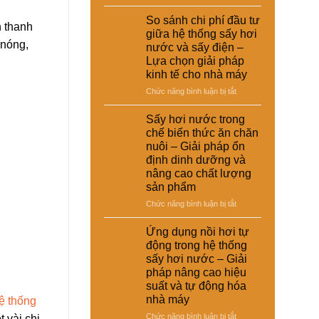
Ứng
dụng
So sánh chi phí đầu tư
h thanh
sấy
giữa hệ thống sấy hơi
hơi
 nóng,
nước và sấy điện –
nước
Lựa chọn giải pháp
trong
kinh tế cho nhà máy
xử
lý
ở
Chức năng bình luận bị tắt
nguyên
So
liệu
sánh
Sấy hơi nước trong
tái
chi
chế biến thức ăn chăn
chế
phí
nuôi – Giải pháp ổn
phục
đầu
định dinh dưỡng và
vụ
tư
nâng cao chất lượng
sản
giữa
sản phẩm
xuất
hệ
công
thống
ở
Chức năng bình luận bị tắt
nghiệp
sấy
Sấy
–
hơi
hơi
Ứng dụng nồi hơi tự
Giải
nước
nước
động trong hệ thống
pháp
và
trong
sấy hơi nước – Giải
nâng
sấy
chế
cao
pháp nâng cao hiệu
điện
biến
chất
suất và tự động hóa
–
thức
lượng
Lựa
nhà máy
ệ thống
ăn
và
chọn
chăn
ở
Chức năng bình luận bị tắt
 vài chi
hiệu