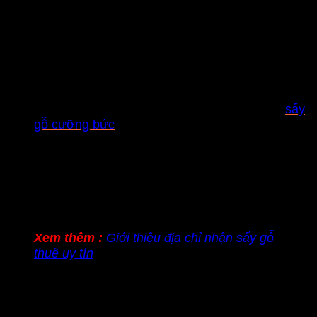
Khó đưa gỗ về độ ẩm sử dụng sản xuất đồ mộc.
Không thể điều chỉnh được nhiệt độ sấy có thể
gây cong vênh, nứt vỡ không mong muốn.
Phương pháp 2: Sử dụng lò sấy cưỡng bức,
phòng sấy nhiệt:
Hiện nay vẫn đang dùng phổ biến hai loại lò
sấy
gỗ cưỡng bức
.
Đó là lò sấy dùng nhiệt trực tiếp từ nhiên liệu, lò
sấy dùng hơi nước (nhiệt gián tiếp).
Và đang phát triển mạnh loại lò sấy sử dụng
năng lượng mặt trời.
Xem thêm :
Giới thiệu địa chỉ nhận sấy gỗ
thuê uy tín