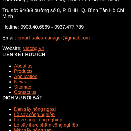
Trụ sở: 94/8/9 đường số 8, P. BHH, Q. Bình Tân
Hồ Chí
Minh
Hotline: 0908.40.6869 - 0937.477.789
Email:
emart.salesmanager@gmail.com
Website:
visong.vn
LIÊN KẾT HỮU ÍCH
About us
Products
Application
News
Sitemap
Contact us
DỊCH VỤ NỔI BẬT
Đèn sấy hồng ngoại
Lò sấy công nghiệp
Lò vi sóng công nghiệp
Lò sấy thực phẩm công nghiệp
Máy sấy nông sản