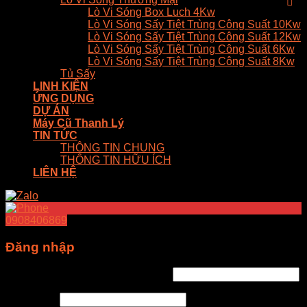
Lò Vi Sóng Box Luch 4Kw
Lò Vi Sóng Sấy Tiệt Trùng Công Suất 10Kw
Lò Vi Sóng Sấy Tiệt Trùng Công Suất 12Kw
Lò Vi Sóng Sấy Tiệt Trùng Công Suất 6Kw
Lò Vi Sóng Sấy Tiệt Trùng Công Suất 8Kw
Tủ Sấy
LINH KIỆN
ỨNG DỤNG
DỰ ÁN
Máy Cũ Thanh Lý
TIN TỨC
THÔNG TIN CHUNG
THÔNG TIN HỮU ÍCH
LIÊN HỆ
0908406869
Đăng nhập
Tên tài khoản hoặc địa chỉ email
*
Mật khẩu
*