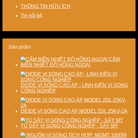
Giải
chi
và
độ
THÔNG TIN HỮU ÍCH
pháp
phí
nâng
chính
tiết
cho
cao
xác,
Tin nội bộ
kiệm
doanh
chất
tiết
năng
nghiệp
lượng
kiệm
lượng
sản
thành
năng
và
xuất
phẩm
lượng
ổn
hiện
và
Sản phẩm
định
đại
ổn
chất
định
lượng
chất
CẢM
sấy
lượng
BIẾN NHIỆT ĐỘ HỒNG NGOẠI
công
sản
nghiệp
phẩm
DIODE VI SÓNG CAO ÁP - LINH KIỆN VI SÓNG
CÔNG NGHIỆP
DIODE VI SÓNG CAO ÁP MODEL 2DL 25KV-2A
TỦ SẤY VI SÓNG CÔNG NGHỆP - SẤY MỲ