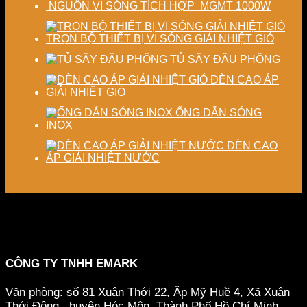
NGUỒN VI SÓNG TÍCH HỢP MGMT 1000W
TRỌN BỘ THIẾT BỊ VI SÓNG GIẢI NHIỆT GIÓ
TỦ SẤY ĐẬU PHỘNG
ĐÈN CAO ÁP
GIẢI NHIỆT GIÓ
ỐNG DẪN SÓNG
INOX
ĐÈN CAO
ÁP GIẢI NHIỆT NƯỚC
CÔNG TY TNHH EMARK
Văn phòng: số 81 Xuân Thới 22, Ấp Mỹ Huề 4, Xã Xuân
Thới Đông , huyện Hóc Môn, Thành Phố Hồ Chí Minh