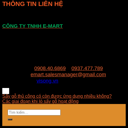
THÔNG TIN LIÊN HỆ
CÔNG TY TNHH E-MART
Văn phòng:
Số 81 Xuân Thới 22, Ấp Mỹ Huề 4,
Xã Xuân Thới Đông , huyện Hóc Môn, Thành
Phố Hồ Chí Minh
Trụ sở:
94/8/9 đường số 8, P. BHH, Q. Bình
Tân, Hồ Chí Minh
Hotline:
0908.40.6869
–
0937.477.789
Email:
emart.salesmanager@gmail.com
Website:
visong.vn
Sấy gỗ thủ công có còn được ứng dụng nhiều không?
Các giai đoạn khi lò sấy gỗ hoạt động