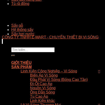
Tủ rã đông
Sấy gỗ
Hệ thống sấy
Sấy hơi nước
CÔNG TY TNHH E-MART - CHUYÊN THIẾT BỊ VI SÓNG
Tìm
kiếm:
GIỚI THIỆU
SẢN PHẨM
Linh Kiện Công Nghiệp – Vi Sóng
Biến Áp Vi Sóng
Đầu Phát Vi Sóng (Bóng Cao Tần)
Đi-Ốt Cao Áp
Nguồn Vi Sóng
Ống Dẫn Sóng
Tụ Cao Áp
Linh Kiện khác
Lò Vi Sóng Thương Mại