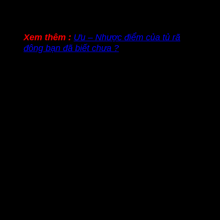
Xem thêm :
Ưu – Nhược điểm của tủ rã
đông bạn đã biết chưa ?
Nguyên lý:
Dùng nguồn năng lượng nhiệt mặt trời làm bay
hơi nước trong gỗ.
Có thể sấy đến độ ẩm 15%-20% tùy vào điều
kiện thời tiết.
Áp dụng:
Với các dòng gỗ cứng.
Chất gỗ đanh và lượng nước trong cây ít như:
gỗ gõ đỏ; gỗ căm xe; gỗ lim; gỗ giáng hương….
Hoặc áp dụng làm quá trình tiền sấy – sấy trước.
Loại bỏ một phần nước bên trong gỗ sau đó