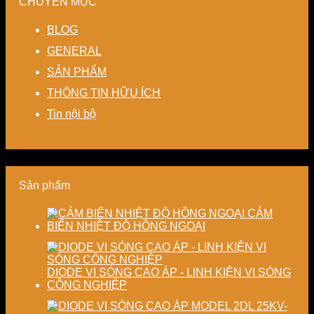
CHUYÊN MỤC
kín
kiệm
Giải
ổn
hệ
giảm
năng
pháp
định,
thống
BLOG
thất
lượng
linh
hạn
sấy
thoát
cho
hoạt,
chế
–
GENERAL
nhiệt
nhà
tiết
biến
Nâng
SẢN PHẨM
–
máy
kiệm
dạng
cao
Giải
chi
và
độ
THÔNG TIN HỮU ÍCH
pháp
phí
nâng
chính
tiết
cho
cao
xác,
Tin nội bộ
kiệm
doanh
chất
tiết
năng
nghiệp
lượng
kiệm
lượng
sản
thành
năng
và
xuất
phẩm
lượng
ổn
hiện
và
Sản phẩm
định
đại
ổn
chất
định
lượng
chất
CẢM
sấy
lượng
BIẾN NHIỆT ĐỘ HỒNG NGOẠI
công
sản
nghiệp
phẩm
DIODE VI SÓNG CAO ÁP - LINH KIỆN VI SÓNG
CÔNG NGHIỆP