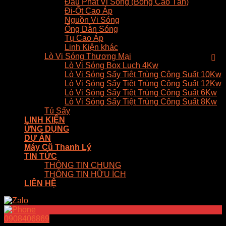
Đầu Phát Vi Sóng (Bóng Cao Tần)
Đi-Ốt Cao Áp
Nguồn Vi Sóng
Ống Dẫn Sóng
Tụ Cao Áp
Linh Kiện khác
Lò Vi Sóng Thương Mại
Lò Vi Sóng Box Luch 4Kw
Lò Vi Sóng Sấy Tiệt Trùng Công Suất 10Kw
Lò Vi Sóng Sấy Tiệt Trùng Công Suất 12Kw
Lò Vi Sóng Sấy Tiệt Trùng Công Suất 6Kw
Lò Vi Sóng Sấy Tiệt Trùng Công Suất 8Kw
Tủ Sấy
LINH KIỆN
ỨNG DỤNG
DỰ ÁN
Máy Cũ Thanh Lý
TIN TỨC
THÔNG TIN CHUNG
THÔNG TIN HỮU ÍCH
LIÊN HỆ
0908406869