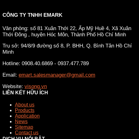
CÔNG TY TNHH EMARK
Văn phòng: số 81 Xuân Thới 22, Ấp Mỹ Huề 4, Xã Xuân
Thới Đông , huyện Hóc Môn, Thành Phố Hồ Chí Minh
Trụ sở: 94/8/9 đường số 8, P. BHH, Q. Bình Tân
Hồ Chí
Minh
Hotline: 0908.40.6869 - 0937.477.789
Email:
emart.salesmanager@gmail.com
Website:
visong.vn
LIÊN KẾT HỮU ÍCH
About us
Products
Application
News
Sitemap
Contact us
DỊCH VỤ NỔI BẬT