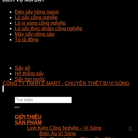
Đèn sấy hồng ngoại
Lò sấy công nghiệp
Lò vi sóng công nghiệp
Lò sấy thực phẩm công nghiệp
Máy sấy nông sản
Tủ rã đông
Sấy gỗ
Hệ thống sấy
Sấy hơi nước
CÔNG TY TNHH E-MART - CHUYÊN THIẾT BỊ VI SÓNG
Tìm
kiếm:
GIỚI THIỆU
SẢN PHẨM
Linh Kiện Công Nghiệp – Vi Sóng
Biến Áp Vi Sóng