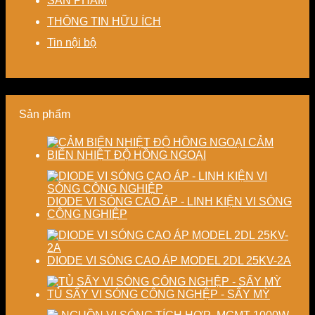
SẢN PHẨM
–
máy
kiệm
dạng
cao
Giải
chi
và
độ
THÔNG TIN HỮU ÍCH
pháp
phí
nâng
chính
tiết
cho
cao
xác,
Tin nội bộ
kiệm
doanh
chất
tiết
năng
nghiệp
lượng
kiệm
lượng
sản
thành
năng
và
xuất
phẩm
lượng
ổn
hiện
và
Sản phẩm
định
đại
ổn
chất
định
lượng
chất
CẢM
sấy
lượng
BIẾN NHIỆT ĐỘ HỒNG NGOẠI
công
sản
nghiệp
phẩm
DIODE VI SÓNG CAO ÁP - LINH KIỆN VI SÓNG
CÔNG NGHIỆP
DIODE VI SÓNG CAO ÁP MODEL 2DL 25KV-2A
TỦ SẤY VI SÓNG CÔNG NGHỆP - SẤY MỲ