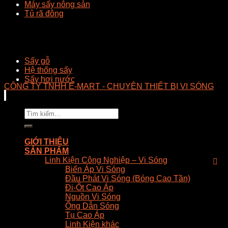
Máy sấy nông sản
Tủ rã đông
Sấy gỗ
Hệ thống sấy
Sấy hơi nước
CÔNG TY TNHH E-MART - CHUYÊN THIẾT BỊ VI SÓNG
Tìm
kiếm:
GIỚI THIỆU
SẢN PHẨM
Linh Kiện Công Nghiệp – Vi Sóng
Biến Áp Vi Sóng
Đầu Phát Vi Sóng (Bóng Cao Tần)
Đi-Ốt Cao Áp
Nguồn Vi Sóng
Ống Dẫn Sóng
Tụ Cao Áp
Linh Kiện khác