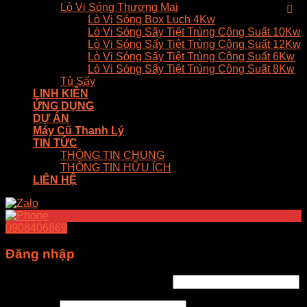
Lò Vi Sóng Thương Mại
Lò Vi Sóng Box Luch 4Kw
Lò Vi Sóng Sấy Tiệt Trùng Công Suất 10Kw
Lò Vi Sóng Sấy Tiệt Trùng Công Suất 12Kw
Lò Vi Sóng Sấy Tiệt Trùng Công Suất 6Kw
Lò Vi Sóng Sấy Tiệt Trùng Công Suất 8Kw
Tủ Sấy
LINH KIỆN
ỨNG DỤNG
DỰ ÁN
Máy Cũ Thanh Lý
TIN TỨC
THÔNG TIN CHUNG
THÔNG TIN HỮU ÍCH
LIÊN HỆ
0908406869
Đăng nhập
Tên tài khoản hoặc địa chỉ email
*
Mật khẩu
*