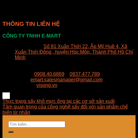
lượng sản phẩm có thể thấy được ưu điểm nỗi bật của
phương pháp sấy thăng hoa là đã giữ được tất cả các chỉ
tiêu cảm quan, đặc biệt là hình dạng và độ xốp.
THÔNG TIN LIÊN HỆ
CÔNG TY TNHH E-MART
Văn phòng:
Số 81 Xuân Thới 22, Ấp Mỹ Huề 4, Xã
Xuân Thới Đông , huyện Hóc Môn, Thành Phố Hồ Chí
Minh
Trụ sở:
94/8/9 đường số 8, P. BHH, Q. Bình Tân, Hồ
Chí Minh
Hotline:
0908.40.6869
–
0937.477.789
Email:
emart.salesmanager@gmail.com
Website:
visong.vn
Thực trạng sấy khô mực ống tại các cơ sở sản xuất
Tầm quan trọng của công nghệ sấy đối với sản phẩm chế
biến từ nhãn