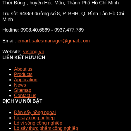
Thới Đông , huyện Hóc Môn, Thành Phố Hồ Chí Minh
Trụ sở: 94/8/9 đường số 8, P. BHH, Q. Bình Tân
Hồ Chí
Minh
Hotline: 0908.40.6869 - 0937.477.789
Email:
emart.salesmanager@gmail.com
Website:
visong.vn
LIÊN KẾT HỮU ÍCH
About us
Products
Application
News
Sitemap
Contact us
DỊCH VỤ NỔI BẬT
Đèn sấy hồng ngoại
Lò sấy công nghiệp
Lò vi sóng công nghiệp
Lò sấy thực phẩm công nghiệp