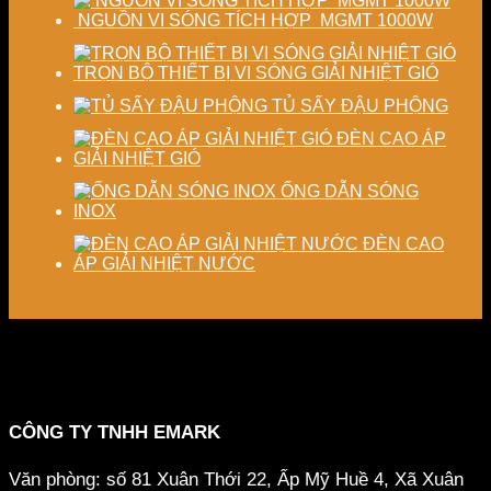
NGUỒN VI SÓNG TÍCH HỢP MGMT 1000W
TRỌN BỘ THIẾT BỊ VI SÓNG GIẢI NHIỆT GIÓ
TỦ SẤY ĐẬU PHỘNG
ĐÈN CAO ÁP
GIẢI NHIỆT GIÓ
ỐNG DẪN SÓNG
INOX
ĐÈN CAO
ÁP GIẢI NHIỆT NƯỚC
CÔNG TY TNHH EMARK
Văn phòng: số 81 Xuân Thới 22, Ấp Mỹ Huề 4, Xã Xuân