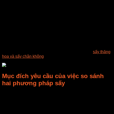
cây rất lớn, đa dạng về chủng loại và chất lượng được thế
giới công nhận. Tuy nhiên, vấn đề lớn trong sản xuất trái cây
ở Việt Nam là thị trường tiêu thụ không ổn định, do chỉ mua
bán trái cây tươi là chủ yếu.
Việc nghiên cứu những giải pháp chế biến trái cây tươi
thành những sản phẩm khô có thể bảo quân lâu hơn là một
trong những giải pháp để giúp cho ngành hàng sản xuất trái
cây phát triển ổn định, nâng cao giá trị hàng hóa trái cây Việt
Nam. Nên cần thiết kế chế tạo một mô hình máy sấy thăng
hoa, có tính năng điều khiển tự động thông số của chế độ
sấy gốm nhiệt độ, áp suất để có thể vừa thực hiện
sấy thăng
hoa và sấy chân không
ở nhiệt độ thấp trên cùng một thiết bị.
Mục đích yêu cầu của việc so sánh
hai phương pháp sấy
Mô hình đã được chế tạo và thực hiện thử nghiệm sấy 3 loại
trái cây bao gôm sẩu riêng, bở và dựa lưới trên cả hai
nguyên lý sấy thăng hoa và sấy chân không để so sánh. Kết
quả khảo nghiệm cho thấy, sân phẩm trái cây sấy thăng hoa
giữ được màu sắc, hình dáng gẩn như nguyên vẹn so với