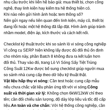
nhu cầu trước khi liên hệ báo giá: mua thiết bị, chọn công
nghệ, thay linh kiện hay kiểm tra hệ thống hiện có.
Khi nào nên gửi hình ảnh hoặc tem thông số?
Nên gửi ngay nếu liên quan đến linh kiện, máy cũ, thiết bị
đang lỗi hoặc một hệ thống đã lắp đặt. Hình ảnh giúp tránh
nhầm model, điện áp, kích thước và cách kết nối.
Checklist kỹ thuật trước khi so sánh lò vi sóng công nghiệp
Vì công cụ SERP hiện không lấy được đủ đối thủ ổn định
cho nhóm này, phần Batch 8 không đưa ra kết luận hơn
đối thủ. Thay vào đó, trang Lò Vi Sóng Sấy Tiệt Trùng
Công Suất 12Kw được bổ sung checklist giúp người mua
so sánh nhà cung cấp theo dữ liệu kỹ thuật thật.
Vật liệu hấp thụ vi sóng:
Cần test hoặc cung cấp mẫu
nếu chưa chắc vật liệu phản ứng tốt với vi sóng.
Công
suất và thời gian xử lý:
Không chọn 6kW/12kW chỉ theo
tên; cần đối chiếu sản lượng, độ dày lớp liệu và tốc độ cấp
liệu.
An toàn và che chắn:
Với hệ thống công nghiệp, cần