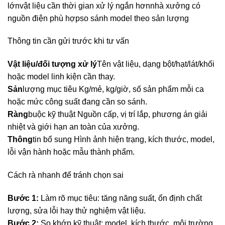
lớnvật liệu cần thời gian xử lý ngắn hơnnhà xưởng có
nguồn điện phù hợpso sánh model theo sản lượng
Thông tin cần gửi trước khi tư vấn
Vật liệu/đối tượng xử lý
Tên vật liệu, dạng bột/hạt/lát/khối
hoặc model linh kiện cần thay.
Sản
lượng mục tiêu Kg/mẻ, kg/giờ, số sản phẩm mỗi ca
hoặc mức công suất đang cần so sánh.
Ràng
buộc kỹ thuật Nguồn cấp, vị trí lắp, phương án giải
nhiệt và giới hạn an toàn của xưởng.
Thông
tin bổ sung Hình ảnh hiện trạng, kích thước, model,
lỗi vận hành hoặc mẫu thành phẩm.
Cách rà nhanh để tránh chọn sai
Bước 1:
Làm rõ mục tiêu: tăng năng suất, ổn định chất
lượng, sửa lỗi hay thử nghiệm vật liệu.
Bước 2:
So khớp kỹ thuật: model, kích thước, môi trường