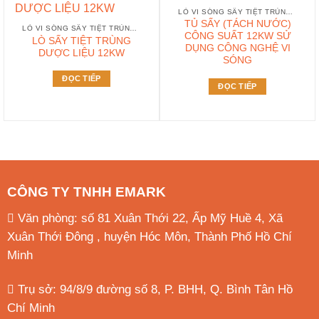
LÒ VI SÓNG SẤY TIỆT TRÙNG CÔNG SUẤT 12KW
TỦ SẤY (TÁCH NƯỚC)
LÒ VI SÓNG SẤY TIỆT TRÙNG CÔNG SUẤT 12KW
CÔNG SUẤT 12KW SỬ
LÒ SẤY TIỆT TRÙNG
DỤNG CÔNG NGHỆ VI
DƯỢC LIỆU 12KW
SÓNG
ĐỌC TIẾP
ĐỌC TIẾP
CÔNG TY TNHH EMARK
Văn phòng: số 81 Xuân Thới 22, Ấp Mỹ Huề 4, Xã
Xuân Thới Đông , huyện Hóc Môn, Thành Phố Hồ Chí
Minh
Trụ sở: 94/8/9 đường số 8, P. BHH, Q. Bình Tân
Hồ
Chí Minh