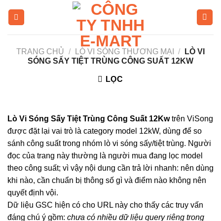
Skip
to
content
TRANG CHỦ
/
LÒ VI SÓNG THƯƠNG MẠI
/
LÒ VI
SÓNG SẤY TIỆT TRÙNG CÔNG SUẤT 12KW
LỌC
Lò Vi Sóng Sấy Tiệt Trùng Công Suất 12Kw
trên ViSong
được đặt lại vai trò là category model 12kW, dùng để so
sánh công suất trong nhóm lò vi sóng sấy/tiệt trùng. Người
đọc của trang này thường là người mua đang lọc model
theo công suất; vì vậy nội dung cần trả lời nhanh: nên dùng
khi nào, cần chuẩn bị thông số gì và điểm nào không nên
quyết định vội.
Dữ liệu GSC hiện có cho URL này cho thấy các truy vấn
đáng chú ý gồm:
chưa có nhiều dữ liệu query riêng trong