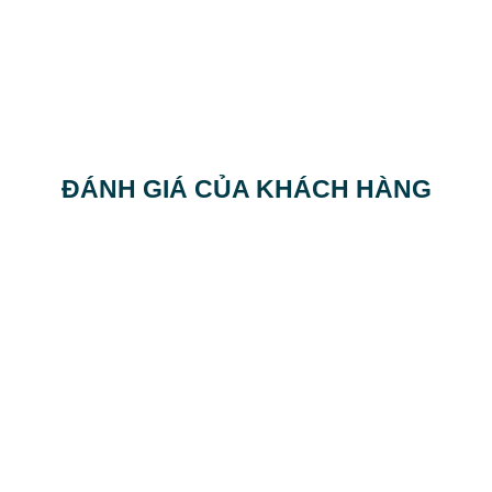
ĐÁNH GIÁ CỦA KHÁCH HÀNG
Mr. NGUYỄN HỒNG BẮC
CÔNG TY TNHH XUẤT NHẬP KHẨU THIÊN
NHIÊN VIỆT
Tôi cảm thấy rất hài lòng về chất lượng
sản phẩm tại công ty E-Mart, Một điều
nữa là chất lượng phục vụ khách hàng vô
cùng chu đáo. Cảm ơn Team đã hỗ trợ hết
mình về công việc.