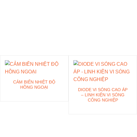
SẢN PHẨM NỔI BẬT
ngành công nghiệp hiện đại.
_____
E-MART
CẢM BIẾN NHIỆT ĐỘ
HỒNG NGOẠI
DIODE VI SÓNG CAO ÁP
– LINH KIỆN VI SÓNG
CÔNG NGHIỆP