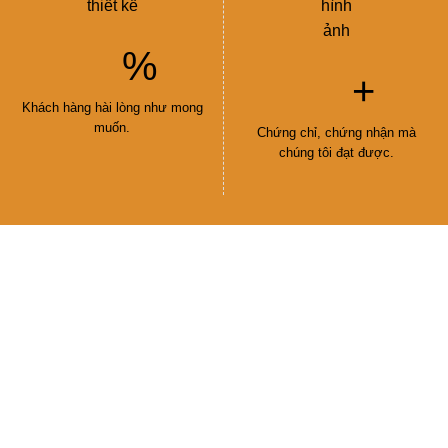
%
+
Khách hàng hài lòng như mong
muốn.
Chứng chỉ, chứng nhận mà
chúng tôi đạt được.
DỰ ÁN TIÊU BIỂU
ua +10 năm hoạt động E-Mart đã đồng hành cùn
hàng, với +160 dự án, chúng tôi tự hào khi đượ
hàng lựa chọn với dịch vụ tốt nhất.