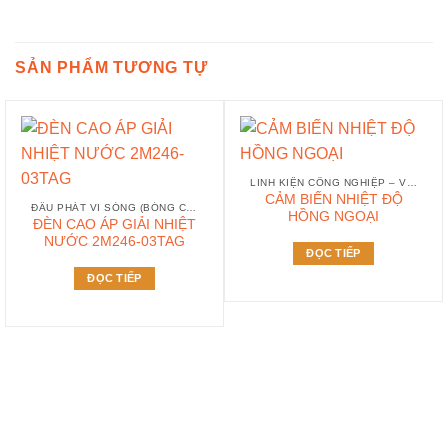
SẢN PHẨM TƯƠNG TỰ
LINH KIỆN CÔNG NGHIỆP – VI SÓNG
CẢM BIẾN NHIỆT ĐỘ
ĐẦU PHÁT VI SÓNG (BÓNG CAO TẦN)
HỒNG NGOẠI
ĐÈN CAO ÁP GIẢI NHIỆT
NƯỚC 2M246-03TAG
ĐỌC TIẾP
ĐỌC TIẾP