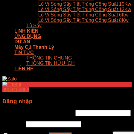
Lò Vi Sóng Sấy Tiệt Trùng Công Suất 10Kw
Lò Vi Sóng Sấy Tiệt Trùng Công Suất 12Kw
Lò Vi Sóng Sấy Tiệt Trùng Công Suất 6Kw
Lò Vi Sóng Sấy Tiệt Trùng Công Suất 8Kw
Tủ Sấy
LINH KIỆN
ỨNG DỤNG
DỰ ÁN
Máy Cũ Thanh Lý
TIN TỨC
THÔNG TIN CHUNG
THÔNG TIN HỮU ÍCH
LIÊN HỆ
0908406869
Đăng nhập
Tên tài khoản hoặc địa chỉ email
*
Mật khẩu
*