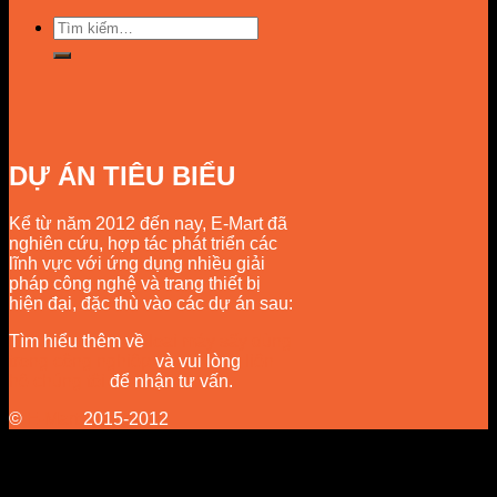
Tìm
kiếm:
DỰ ÁN TIÊU BIỂU
Kể từ năm 2012 đến nay, E-Mart đã
nghiên cứu, hợp tác phát triển các
lĩnh vực với ứng dụng nhiều giải
pháp công nghệ và trang thiết bị
hiện đại, đặc thù vào các dự án sau:
Tìm hiểu thêm về
loại máy sấy dùng
trong công nghiệp
và vui lòng
liên
hệ chúng tôi
để nhận tư vấn.
©
E-Mart
2015-2012