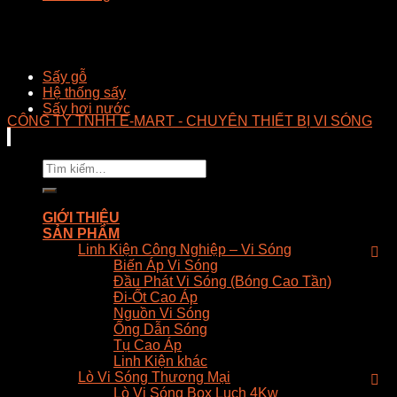
Sấy gỗ
Hệ thống sấy
Sấy hơi nước
CÔNG TY TNHH E-MART - CHUYÊN THIẾT BỊ VI SÓNG
Tìm
kiếm:
GIỚI THIỆU
SẢN PHẨM
Linh Kiện Công Nghiệp – Vi Sóng
Biến Áp Vi Sóng
Đầu Phát Vi Sóng (Bóng Cao Tần)
Đi-Ốt Cao Áp
Nguồn Vi Sóng
Ống Dẫn Sóng
Tụ Cao Áp
Linh Kiện khác
Lò Vi Sóng Thương Mại
Lò Vi Sóng Box Luch 4Kw