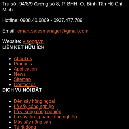
Trụ sở: 94/8/9 đường số 8, P. BHH, Q. Bình Tân
Hồ Chí
Minh
Hotline: 0908.40.6869 - 0937.477.789
Email:
emart.salesmanager@gmail.com
Website:
visong.vn
LIÊN KẾT HỮU ÍCH
About us
Products
Application
News
Sitemap
Contact us
DỊCH VỤ NỔI BẬT
Đèn sấy hồng ngoại
Lò sấy công nghiệp
Lò vi sóng công nghiệp
Lò sấy thực phẩm công nghiệp
Máy sấy nông sản
Tủ rã đông