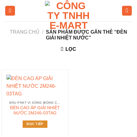
Skip
to
content
TRANG CHỦ
/
SẢN PHẨM ĐƯỢC GẮN THẺ “ĐÈN
GIẢI NHIỆT NƯỚC”
LỌC
ĐẦU PHÁT VI SÓNG (BÓNG CAO TẦN)
ĐÈN CAO ÁP GIẢI NHIỆT
NƯỚC 2M246-03TAG
ĐỌC TIẾP