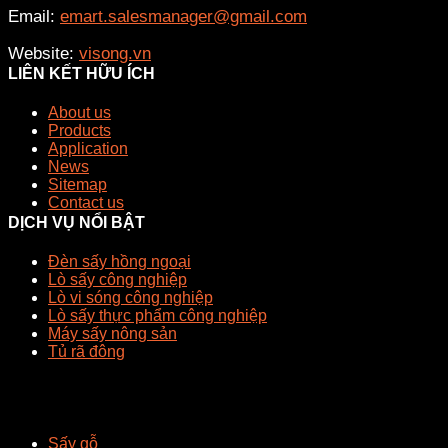
Email:
emart.salesmanager@gmail.com
Website:
visong.vn
LIÊN KẾT HỮU ÍCH
About us
Products
Application
News
Sitemap
Contact us
DỊCH VỤ NỔI BẬT
Đèn sấy hồng ngoại
Lò sấy công nghiệp
Lò vi sóng công nghiệp
Lò sấy thực phẩm công nghiệp
Máy sấy nông sản
Tủ rã đông
Sấy gỗ