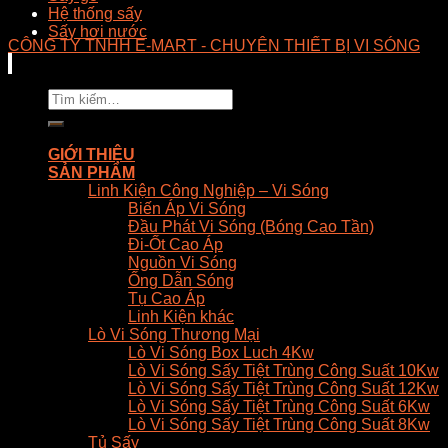
Hệ thống sấy
Sấy hơi nước
CÔNG TY TNHH E-MART - CHUYÊN THIẾT BỊ VI SÓNG
Tìm
kiếm:
GIỚI THIỆU
SẢN PHẨM
Linh Kiện Công Nghiệp – Vi Sóng
Biến Áp Vi Sóng
Đầu Phát Vi Sóng (Bóng Cao Tần)
Đi-Ốt Cao Áp
Nguồn Vi Sóng
Ống Dẫn Sóng
Tụ Cao Áp
Linh Kiện khác
Lò Vi Sóng Thương Mại
Lò Vi Sóng Box Luch 4Kw
Lò Vi Sóng Sấy Tiệt Trùng Công Suất 10Kw
Lò Vi Sóng Sấy Tiệt Trùng Công Suất 12Kw
Lò Vi Sóng Sấy Tiệt Trùng Công Suất 6Kw
Lò Vi Sóng Sấy Tiệt Trùng Công Suất 8Kw
Tủ Sấy