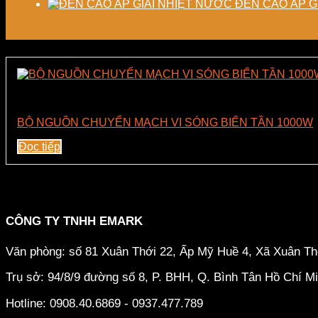
ĐÈN CAO ÁP G
Linh Kiện Công Nghiệp – Vi Sóng
BỘ NGUỒN CHUYỂN MẠCH VI SÓNG BIẾN TẦN 1000W
Đọc tiếp
CÔNG TY TNHH EMARK
Văn phòng: số 81 Xuân Thới 22, Ấp Mỹ Huề 4, Xã Xuân T
Trụ sở: 94/8/9 đường số 8, P. BHH, Q. Bình Tân
Hồ Chí M
Hotline: 0908.40.6869 - 0937.477.789