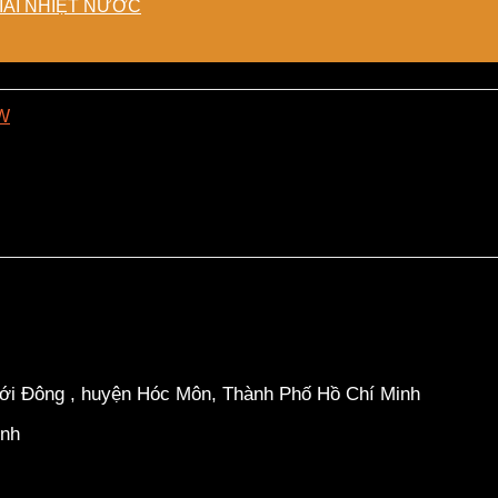
IẢI NHIỆT NƯỚC
hới Đông , huyện Hóc Môn, Thành Phố Hồ Chí Minh
inh