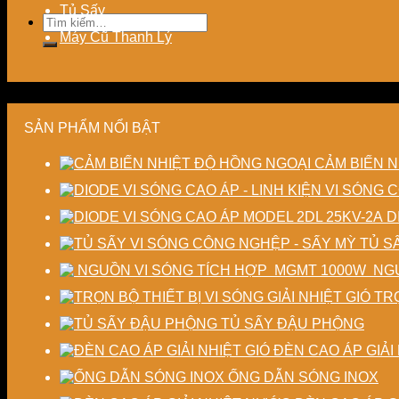
Tủ Sấy
Tìm
kiếm:
Máy Cũ Thanh Lý
SẢN PHẨM NỔI BẬT
CẢM BIẾN N
D
TỦ S
NGU
TRỌ
TỦ SẤY ĐẬU PHỘNG
ĐÈN CAO ÁP GIẢI 
ỐNG DẪN SÓNG INOX