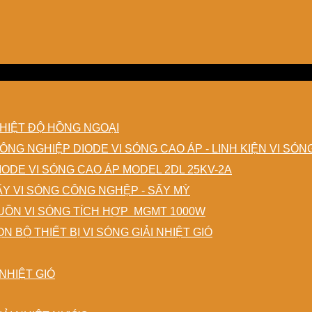
HIỆT ĐỘ HỒNG NGOẠI
DIODE VI SÓNG CAO ÁP - LINH KIỆN VI SÓ
IODE VI SÓNG CAO ÁP MODEL 2DL 25KV-2A
ẤY VI SÓNG CÔNG NGHỆP - SẤY MỲ
ỒN VI SÓNG TÍCH HỢP MGMT 1000W
N BỘ THIẾT BỊ VI SÓNG GIẢI NHIỆT GIÓ
NHIỆT GIÓ