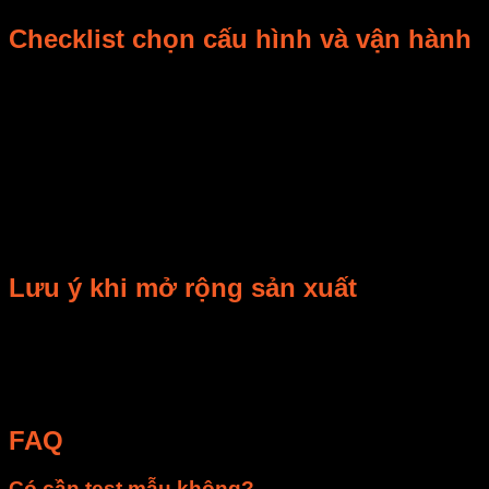
Checklist chọn cấu hình và vận hành
Trước khi đặt mua hoặc nâng cấp, doanh nghiệp nên chuẩn
bị thông tin về nguyên liệu, sản lượng, độ ẩm đầu vào, độ
ẩm mục tiêu, nguồn điện, mặt bằng lắp đặt và thời gian vận
hành mỗi ngày. Với linh kiện, cần có ảnh tem model, đầu nối,
vị trí lắp và hiện tượng lỗi.
Trong vận hành, nên ghi nhật ký nhiệt độ, thời gian, chất
lượng đầu ra và lỗi phát sinh. Dữ liệu này giúp tối ưu quy
trình, giảm hao hụt và hỗ trợ bảo trì chủ động.
Lưu ý khi mở rộng sản xuất
Khi tăng sản lượng, không nên chỉ tăng công suất mà cần
đánh giá đồng bộ nguồn điện, giải nhiệt, luồng gió, an toàn
cao áp, vệ sinh và khả năng bảo trì. Với vật liệu nhạy nhiệt,
nên test mẫu trước khi chạy liên tục.
FAQ
Có cần test mẫu không?