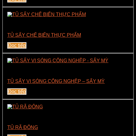
Lò Vi Sóng Thương Mại
TỦ SẤY CHẾ BIẾN THỰC PHẨM
Đọc tiếp
Lò Vi Sóng Sấy Tiệt Trùng Công Suất 6Kw
TỦ SẤY VI SÓNG CÔNG NGHỆP – SẤY MỲ
Đọc tiếp
Linh Kiện Công Nghiệp – Vi Sóng
TỦ RÃ ĐÔNG