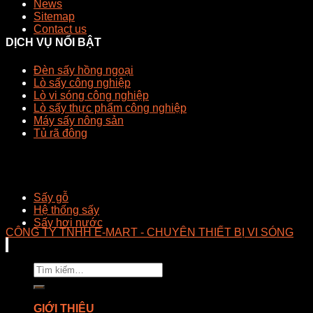
News
Sitemap
Contact us
DỊCH VỤ NỔI BẬT
Đèn sấy hồng ngoại
Lò sấy công nghiệp
Lò vi sóng công nghiệp
Lò sấy thực phẩm công nghiệp
Máy sấy nông sản
Tủ rã đông
Sấy gỗ
Hệ thống sấy
Sấy hơi nước
CÔNG TY TNHH E-MART - CHUYÊN THIẾT BỊ VI SÓNG
Tìm
kiếm:
GIỚI THIỆU