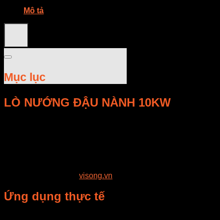
Mô tả
Mục lục
LÒ NƯỚNG ĐẬU NÀNH 10KW
LÒ NƯỚNG ĐẬU NÀNH 10KW
phục vụ nhu cầu sấy,
nướng, tách nước hoặc xử lý nông sản/thực phẩm ở quy mô
sản xuất. Mục tiêu là chủ động chất lượng, giảm phụ thuộc
thời tiết, hạn chế nấm mốc và ổn định sản lượng.
Liên hệ E-MART:
0899.894.118 – Ms Nhung | 0898.864.118
– Ms Trang. Website:
visong.vn
.
Ứng dụng thực tế
Sấy hoặc nướng nguyên liệu nông sản theo mẻ.