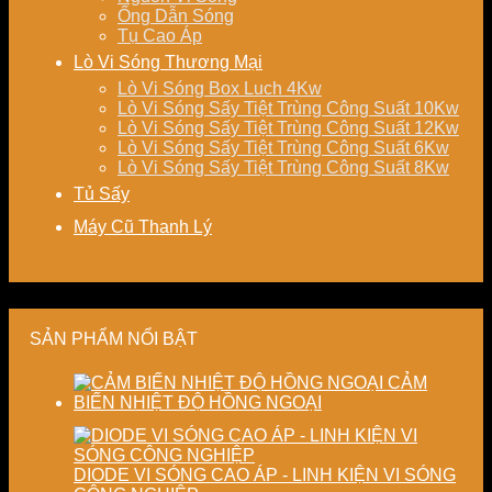
Ống Dẫn Sóng
Tụ Cao Áp
Lò Vi Sóng Thương Mại
Lò Vi Sóng Box Luch 4Kw
Lò Vi Sóng Sấy Tiệt Trùng Công Suất 10Kw
Lò Vi Sóng Sấy Tiệt Trùng Công Suất 12Kw
Lò Vi Sóng Sấy Tiệt Trùng Công Suất 6Kw
Lò Vi Sóng Sấy Tiệt Trùng Công Suất 8Kw
Tủ Sấy
Máy Cũ Thanh Lý
SẢN PHẨM NỔI BẬT
CẢM
BIẾN NHIỆT ĐỘ HỒNG NGOẠI
DIODE VI SÓNG CAO ÁP - LINH KIỆN VI SÓNG