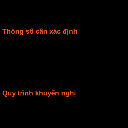
Giảm độ ẩm để bảo quản lâu hơn.
Ổn định màu sắc, mùi vị và chất lượng thành phẩm.
Phù hợp thử nghiệm công thức trước khi scale sản
xuất.
Thông số cần xác định
Loại nguyên liệu, kích thước và độ nhạy
Nguyên liệu
nhiệt.
Sản lượng
Khối lượng mỗi mẻ hoặc mỗi giờ.
Độ ẩm mục
Quyết định thời gian và nhiệt độ.
tiêu
Nguồn nhiệt
Điện, hồng ngoại, vi sóng hoặc kết hợp.
Vệ sinh
Quan trọng với thực phẩm/dược liệu.
Quy trình khuyến nghị
Phân loại nguyên liệu và loại bỏ phần hư.
Test mẫu nhiều mức nhiệt/thời gian.
Đo độ ẩm đầu ra và đánh giá cảm quan.
Chuẩn hóa thông số cho từng sản phẩm.
Đóng gói và lưu kho đúng điều kiện sau sấy.