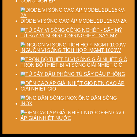
CÔNG NGHIỆP
DIODE VI SÓNG CAO ÁP MODEL 2DL 25KV-2A
TỦ SẤY VI SÓNG CÔNG NGHỆP - SẤY MỲ
NGUỒN VI SÓNG TÍCH HỢP MGMT 1000W
TRỌN BỘ THIẾT BỊ VI SÓNG GIẢI NHIỆT GIÓ
TỦ SẤY ĐẬU PHỘNG
ĐÈN CAO ÁP
GIẢI NHIỆT GIÓ
ỐNG DẪN SÓNG
INOX
ĐÈN CAO
ÁP GIẢI NHIỆT NƯỚC