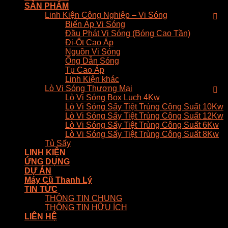
SẢN PHẨM
Linh Kiện Công Nghiệp – Vi Sóng
Biến Áp Vi Sóng
Đầu Phát Vi Sóng (Bóng Cao Tần)
Đi-Ốt Cao Áp
Nguồn Vi Sóng
Ống Dẫn Sóng
Tụ Cao Áp
Linh Kiện khác
Lò Vi Sóng Thương Mại
Lò Vi Sóng Box Luch 4Kw
Lò Vi Sóng Sấy Tiệt Trùng Công Suất 10Kw
Lò Vi Sóng Sấy Tiệt Trùng Công Suất 12Kw
Lò Vi Sóng Sấy Tiệt Trùng Công Suất 6Kw
Lò Vi Sóng Sấy Tiệt Trùng Công Suất 8Kw
Tủ Sấy
LINH KIỆN
ỨNG DỤNG
DỰ ÁN
Máy Cũ Thanh Lý
TIN TỨC
THÔNG TIN CHUNG
THÔNG TIN HỮU ÍCH
LIÊN HỆ