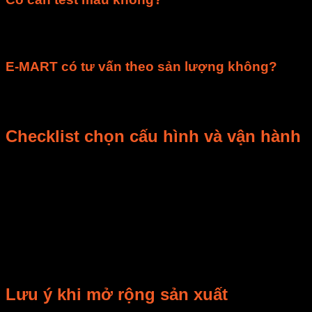
Cần, vì mỗi nguyên liệu có độ ẩm và độ nhạy nhiệt khác
nhau.
E-MART có tư vấn theo sản lượng không?
Có. Quý khách cung cấp sản lượng và mẫu để được tư vấn
cấu hình.
Checklist chọn cấu hình và vận hành
Trước khi đặt mua hoặc nâng cấp, doanh nghiệp nên chuẩn
bị thông tin về nguyên liệu, sản lượng, độ ẩm đầu vào, độ
ẩm mục tiêu, nguồn điện, mặt bằng lắp đặt và thời gian vận
hành mỗi ngày. Với linh kiện, cần có ảnh tem model, đầu nối,
vị trí lắp và hiện tượng lỗi.
Trong vận hành, nên ghi nhật ký nhiệt độ, thời gian, chất
lượng đầu ra và lỗi phát sinh. Dữ liệu này giúp tối ưu quy
trình, giảm hao hụt và hỗ trợ bảo trì chủ động.
Lưu ý khi mở rộng sản xuất