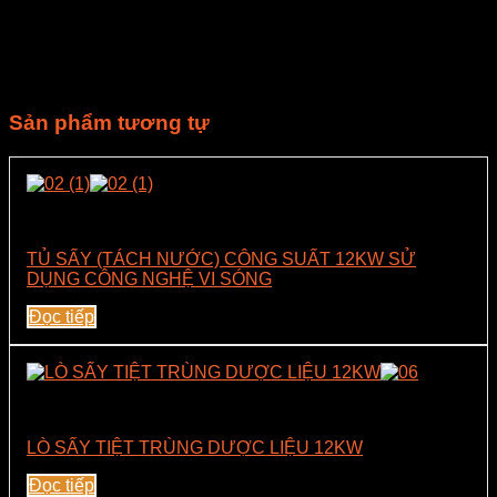
Khi tăng sản lượng, không nên chỉ tăng công suất mà cần
đánh giá đồng bộ nguồn điện, giải nhiệt, luồng gió, an toàn
cao áp, vệ sinh và khả năng bảo trì. Với vật liệu nhạy nhiệt,
nên test mẫu trước khi chạy liên tục.
Sản phẩm tương tự
Lò Vi Sóng Sấy Tiệt Trùng Công Suất 12Kw
TỦ SẤY (TÁCH NƯỚC) CÔNG SUẤT 12KW SỬ
DỤNG CÔNG NGHỆ VI SÓNG
Đọc tiếp
Lò Vi Sóng Sấy Tiệt Trùng Công Suất 12Kw
LÒ SẤY TIỆT TRÙNG DƯỢC LIỆU 12KW
Đọc tiếp