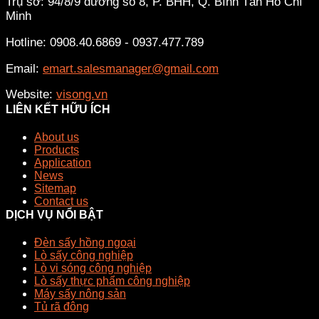
Trụ sở: 94/8/9 đường số 8, P. BHH, Q. Bình Tân
Hồ Chí
Minh
Hotline: 0908.40.6869 - 0937.477.789
Email:
emart.salesmanager@gmail.com
Website:
visong.vn
LIÊN KẾT HỮU ÍCH
About us
Products
Application
News
Sitemap
Contact us
DỊCH VỤ NỔI BẬT
Đèn sấy hồng ngoại
Lò sấy công nghiệp
Lò vi sóng công nghiệp
Lò sấy thực phẩm công nghiệp
Máy sấy nông sản
Tủ rã đông