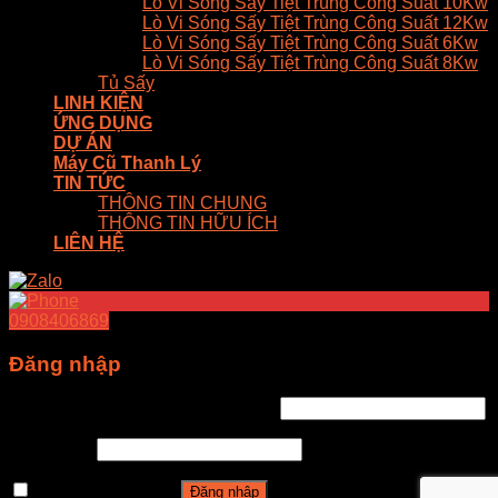
Lò Vi Sóng Sấy Tiệt Trùng Công Suất 10Kw
Lò Vi Sóng Sấy Tiệt Trùng Công Suất 12Kw
Lò Vi Sóng Sấy Tiệt Trùng Công Suất 6Kw
Lò Vi Sóng Sấy Tiệt Trùng Công Suất 8Kw
Tủ Sấy
LINH KIỆN
ỨNG DỤNG
DỰ ÁN
Máy Cũ Thanh Lý
TIN TỨC
THÔNG TIN CHUNG
THÔNG TIN HỮU ÍCH
LIÊN HỆ
0908406869
Đăng nhập
Tên tài khoản hoặc địa chỉ email
*
Mật khẩu
*
Ghi nhớ mật khẩu
Đăng nhập