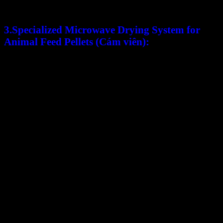
the drying process.
3.Specialized Microwave Drying System for
Animal Feed Pellets (Cám viên):
Cám viên is an essential component widely used in
animal husbandry and aquaculture to provide
fiber, protein, and essential nutrients for animals’
health and growth.
The microwave drying process is controlled to
ensure that the feed pellets are dried without
compromising their important nutritional
structure. The time and microwave power are
adjusted to achieve the desired drying results.
The microwave drying process for cám viên takes
place on an automatic conveyor system, increasing
productivity and saving time. Microwave waves
are generated to act on the surface and from within
the feed pellets, ensuring thorough and even
drying while preserving the nutrients.