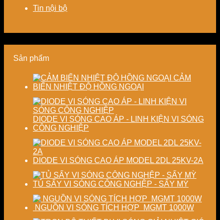
tiết
cho
cao
xác,
Tin nội bộ
kiệm
doanh
chất
tiết
năng
nghiệp
lượng
kiệm
lượng
sản
thành
năng
và
xuất
phẩm
lượng
ổn
hiện
và
Sản phẩm
định
đại
ổn
chất
định
lượng
chất
CẢM
sấy
lượng
BIẾN NHIỆT ĐỘ HỒNG NGOẠI
công
sản
nghiệp
phẩm
DIODE VI SÓNG CAO ÁP - LINH KIỆN VI SÓNG
CÔNG NGHIỆP
DIODE VI SÓNG CAO ÁP MODEL 2DL 25KV-2A
TỦ SẤY VI SÓNG CÔNG NGHỆP - SẤY MỲ
NGUỒN VI SÓNG TÍCH HỢP MGMT 1000W