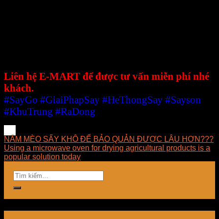
nghiệp tại Việt Nam. E-MART mong muốn được
đem đến cho khách hàng những ứng dụng tốt nhất
trong lĩnh vực sấy, luôn luôn nghiên cứu và phát
triển những giải pháp tối ưu về mặt kỹ thuật, hợp
lý về chi phí, dễ dàng làm chủ công nghệ và mang
lại giải pháp phù hợp nhất cho doanh nghiệp.
Liên hệ E-MART để được tư vấn miễn phí nhé
khách.
#SayGo
#GiaiPhapSay
#HeThongSay
#Sayson
#KhuTrung
#RaDong
NẤM MÈO SẤY KHÔ ĐỂ BẢO QUẢN ĐƯỢC LÂU HƠN???
Using a microwave oven for drying agricultural products is a
popular solution today