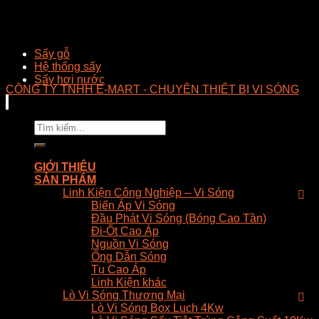
Sấy gỗ
Hệ thống sấy
Sấy hơi nước
CÔNG TY TNHH E-MART - CHUYÊN THIẾT BỊ VI SÓNG
Tìm
kiếm:
GIỚI THIỆU
SẢN PHẨM
Linh Kiện Công Nghiệp – Vi Sóng
Biến Áp Vi Sóng
Đầu Phát Vi Sóng (Bóng Cao Tần)
Đi-Ốt Cao Áp
Nguồn Vi Sóng
Ống Dẫn Sóng
Tụ Cao Áp
Linh Kiện khác
Lò Vi Sóng Thương Mại
Lò Vi Sóng Box Luch 4Kw