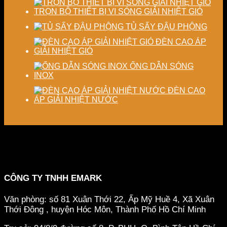
TRỌN BỘ THIẾT BỊ VI SÓNG GIẢI NHIỆT GIÓ
TỦ SẤY ĐẬU PHỘNG
ĐÈN CAO ÁP
GIẢI NHIỆT GIÓ
ỐNG DẪN SÓNG
INOX
ĐÈN CAO
ÁP GIẢI NHIỆT NƯỚC
CÔNG TY TNHH EMARK
Văn phòng: số 81 Xuân Thới 22, Ấp Mỹ Huề 4, Xã Xuân
Thới Đông , huyện Hóc Môn, Thành Phố Hồ Chí Minh