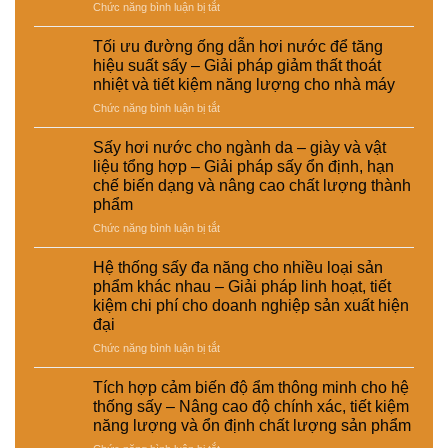
ở
Chức năng bình luận bị tắt
biến
nước
nghiệp
Ứng
thức
và
–
dụng
ăn
sấy
Giải
Tối ưu đường ống dẫn hơi nước để tăng
nồi
chăn
điện
pháp
hiệu suất sấy – Giải pháp giảm thất thoát
hơi
nuôi
–
nâng
nhiệt và tiết kiệm năng lượng cho nhà máy
tự
–
Lựa
cao
ở
Chức năng bình luận bị tắt
động
Giải
chọn
chất
Tối
trong
pháp
giải
lượng
ưu
hệ
ổn
pháp
Sấy hơi nước cho ngành da – giày và vật
và
đường
thống
định
kinh
hiệu
liệu tổng hợp – Giải pháp sấy ổn định, hạn
ống
sấy
dinh
tế
suất
chế biến dạng và nâng cao chất lượng thành
dẫn
hơi
dưỡng
cho
tái
phẩm
hơi
nước
và
nhà
chế
nước
–
ở
Chức năng bình luận bị tắt
nâng
máy
để
Giải
Sấy
cao
tăng
pháp
hơi
chất
Hệ thống sấy đa năng cho nhiều loại sản
hiệu
nâng
nước
lượng
phẩm khác nhau – Giải pháp linh hoạt, tiết
suất
cao
cho
sản
kiệm chi phí cho doanh nghiệp sản xuất hiện
sấy
hiệu
ngành
phẩm
đại
–
suất
da
Giải
và
–
ở
Chức năng bình luận bị tắt
pháp
tự
giày
Hệ
giảm
động
và
thống
Tích hợp cảm biến độ ẩm thông minh cho hệ
thất
hóa
vật
sấy
thống sấy – Nâng cao độ chính xác, tiết kiệm
thoát
nhà
liệu
đa
năng lượng và ổn định chất lượng sản phẩm
nhiệt
máy
tổng
năng
và
hợp
ở