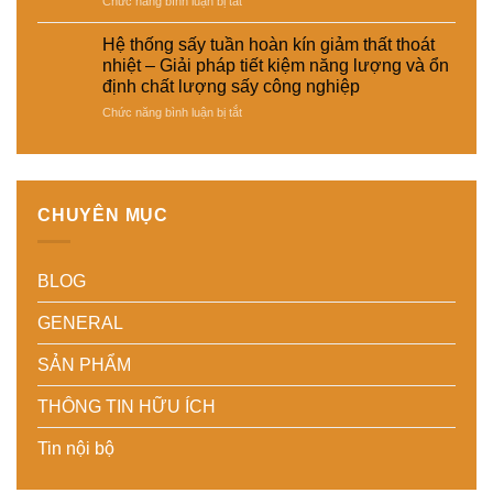
Chức năng bình luận bị tắt
cho
tiết
–
Tích
nhiều
kiệm
Giải
hợp
loại
Hệ thống sấy tuần hoàn kín giảm thất thoát
năng
pháp
cảm
sản
nhiệt – Giải pháp tiết kiệm năng lượng và ổn
lượng
sấy
biến
phẩm
định chất lượng sấy công nghiệp
cho
ổn
độ
khác
nhà
ở
Chức năng bình luận bị tắt
định,
ẩm
nhau
máy
Hệ
hạn
thông
–
thống
chế
minh
Giải
sấy
biến
cho
pháp
tuần
dạng
hệ
linh
hoàn
và
thống
hoạt,
CHUYÊN MỤC
kín
nâng
sấy
tiết
giảm
cao
–
kiệm
thất
chất
Nâng
chi
BLOG
thoát
lượng
cao
phí
nhiệt
thành
độ
cho
–
phẩm
chính
doanh
GENERAL
Giải
xác,
nghiệp
pháp
tiết
sản
SẢN PHẨM
tiết
kiệm
xuất
kiệm
năng
hiện
THÔNG TIN HỮU ÍCH
năng
lượng
đại
lượng
và
Tin nội bộ
và
ổn
ổn
định
định
chất