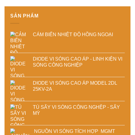
chất
lượng
lượng
sản
sấy
phẩm
SẢN PHẨM
công
nghiệp
CẢM BIẾN NHIỆT ĐỘ HỒNG NGOẠI
DIODE VI SÓNG CAO ÁP - LINH KIỆN VI
SÓNG CÔNG NGHIỆP
DIODE VI SÓNG CAO ÁP MODEL 2DL
25KV-2A
TỦ SẤY VI SÓNG CÔNG NGHỆP - SẤY
MỲ
NGUỒN VI SÓNG TÍCH HỢP MGMT