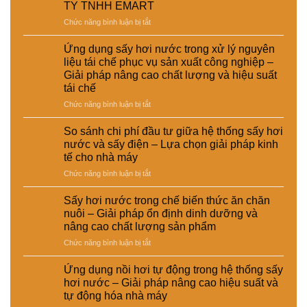
TY TNHH EMART
ở
Chức năng bình luận bị tắt
Thông
báo
Ứng dụng sấy hơi nước trong xử lý nguyên
tạm
liệu tái chế phục vụ sản xuất công nghiệp –
ngưng
Giải pháp nâng cao chất lượng và hiệu suất
hoạt
tái chế
động
của
ở
Chức năng bình luận bị tắt
CÔNG
Ứng
TY
dụng
So sánh chi phí đầu tư giữa hệ thống sấy hơi
TNHH
sấy
nước và sấy điện – Lựa chọn giải pháp kinh
EMART
hơi
tế cho nhà máy
nước
ở
Chức năng bình luận bị tắt
trong
So
xử
sánh
lý
Sấy hơi nước trong chế biến thức ăn chăn
chi
nguyên
nuôi – Giải pháp ổn định dinh dưỡng và
phí
liệu
nâng cao chất lượng sản phẩm
đầu
tái
ở
Chức năng bình luận bị tắt
tư
chế
Sấy
giữa
phục
hơi
hệ
vụ
Ứng dụng nồi hơi tự động trong hệ thống sấy
nước
thống
sản
hơi nước – Giải pháp nâng cao hiệu suất và
trong
sấy
xuất
tự động hóa nhà máy
chế
hơi
công