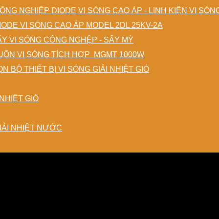
DIODE VI SÓNG CAO ÁP - LINH KIỆN VI SÓ
IODE VI SÓNG CAO ÁP MODEL 2DL 25KV-2A
ẤY VI SÓNG CÔNG NGHỆP - SẤY MỲ
ỒN VI SÓNG TÍCH HỢP MGMT 1000W
N BỘ THIẾT BỊ VI SÓNG GIẢI NHIỆT GIÓ
NHIỆT GIÓ
IẢI NHIỆT NƯỚC