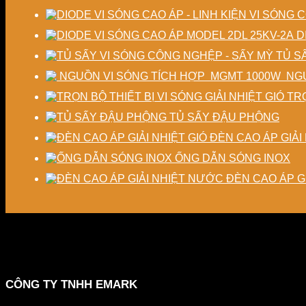
D
TỦ S
NGU
TRỌ
TỦ SẤY ĐẬU PHỘNG
ĐÈN CAO ÁP GIẢI 
ỐNG DẪN SÓNG INOX
ĐÈN CAO ÁP G
CÔNG TY TNHH EMARK