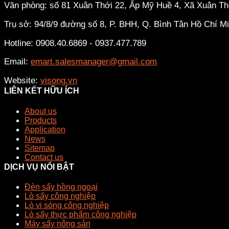
Văn phòng: số 81 Xuân Thới 22, Ấp Mỹ Huề 4, Xã Xuân T
Trụ sở: 94/8/9 đường số 8, P. BHH, Q. Bình Tân
Hồ Chí M
Hotline: 0908.40.6869 - 0937.477.789
Email:
emart.salesmanager@gmail.com
Website:
visong.vn
LIÊN KẾT HỮU ÍCH
About us
Products
Application
News
Sitemap
Contact us
DỊCH VỤ NỔI BẬT
Đèn sấy hồng ngoại
Lò sấy công nghiệp
Lò vi sóng công nghiệp
Lò sấy thực phẩm công nghiệp
Máy sấy nông sản