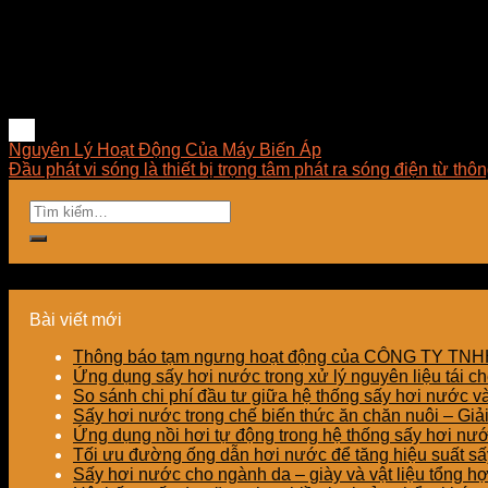
☎️ Ms Trang: 089.886.4118
Địa chỉ Kho: Số 81, Xuân Thới 22, Ấp Mỹ Huề 4, Xã Xuân T
Nguyên Lý Hoạt Động Của Máy Biến Áp
Đầu phát vi sóng là thiết bị trọng tâm phát ra sóng điện từ th
Bài viết mới
Thông báo tạm ngưng hoạt động của CÔNG TY T
Ứng dụng sấy hơi nước trong xử lý nguyên liệu tái ch
So sánh chi phí đầu tư giữa hệ thống sấy hơi nước v
Sấy hơi nước trong chế biến thức ăn chăn nuôi – Gi
Ứng dụng nồi hơi tự động trong hệ thống sấy hơi nư
Tối ưu đường ống dẫn hơi nước để tăng hiệu suất sấy
Sấy hơi nước cho ngành da – giày và vật liệu tổng h