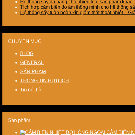
Hệ thống sấy đa năng cho nhiều loại sản phẩm khác nh
Tích hợp cảm biến độ ẩm thông minh cho hệ thống sấ
Hệ thống sấy tuần hoàn kín giảm thất thoát nhiệt – G
CHUYÊN MỤC
BLOG
GENERAL
SẢN PHẨM
THÔNG TIN HỮU ÍCH
Tin nội bộ
Sản phẩm
CẢM BIẾN N