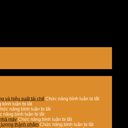
ở
g và hiệu suất tái chế
Chức năng bình luận bị tắt
ở
Ứng
bình luận bị tắt
So
ở
dụng
hức năng bình luận bị tắt
sánh
ở
Sấy
sấy
 năng bình luận bị tắt
chi
Ứng
hơi
ở
hơi
o nhà máy
Chức năng bình luận bị tắt
phí
dụng
nước
Tối
ở
nước
ất lượng thành phẩm
Chức năng bình luận bị tắt