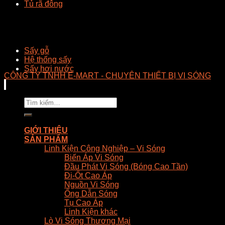
Tủ rã đông
Sấy gỗ
Hệ thống sấy
Sấy hơi nước
CÔNG TY TNHH E-MART - CHUYÊN THIẾT BỊ VI SÓNG
Tìm
kiếm:
GIỚI THIỆU
SẢN PHẨM
Linh Kiện Công Nghiệp – Vi Sóng
Biến Áp Vi Sóng
Đầu Phát Vi Sóng (Bóng Cao Tần)
Đi-Ốt Cao Áp
Nguồn Vi Sóng
Ống Dẫn Sóng
Tụ Cao Áp
Linh Kiện khác
Lò Vi Sóng Thương Mại