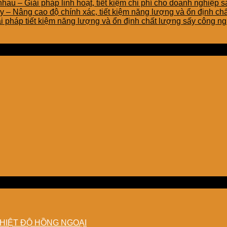
của
au – Giải pháp linh hoạt, tiết kiệm chi phí cho doanh nghiệp s
CÔNG
y – Nâng cao độ chính xác, tiết kiệm năng lượng và ổn định c
TY
iải pháp tiết kiệm năng lượng và ổn định chất lượng sấy công n
TNHH
EMART
HIỆT ĐỘ HỒNG NGOẠI