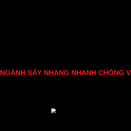
 NGÀNH SẤY NHANG NHANH CHÓNG V
oại hệ thống được thiết kế để sấy khô các vật liệu bằng cách s
t liệu, gây ra quá trình sấy khô.Quá trình sấy khô bằng vi sóng
 sóng vi sóng va vào các phân tử nước trong vật liệu, chúng gây
t số lợi ích và hiệu quả nhất định. Dưới đây là một số yếu tố 