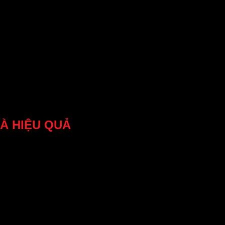
À HIỆU QUẢ
ử dụng công nghệ vi sóng. Trong hệ thống này, sóng vi
 diễn ra khi sóng vi sóng được phát ra từ máy phát
 ra dao động nhanh của các phân tử này, tạo nhiệt và
có thể ảnh hưởng đến hiệu quả của quá trình sấy khô