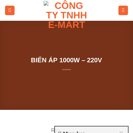
Skip
to
content
BIẾN ÁP 1000W – 220V
Rate