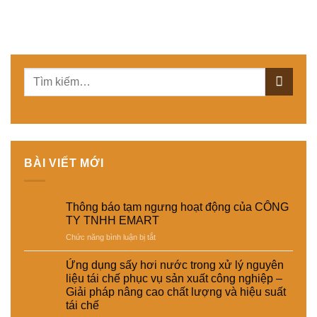
BÀI VIẾT MỚI
Thông báo tạm ngưng hoạt động của CÔNG
TY TNHH EMART
ở
Chức năng bình luận bị tắt
Thông
báo
Ứng dụng sấy hơi nước trong xử lý nguyên
tạm
liệu tái chế phục vụ sản xuất công nghiệp –
ngưng
Giải pháp nâng cao chất lượng và hiệu suất
hoạt
tái chế
động