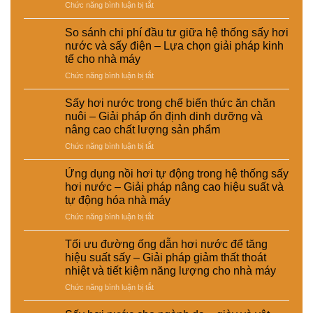
của
ở
Chức năng bình luận bị tắt
CÔNG
Ứng
TY
dụng
So sánh chi phí đầu tư giữa hệ thống sấy hơi
TNHH
sấy
nước và sấy điện – Lựa chọn giải pháp kinh
EMART
hơi
tế cho nhà máy
nước
ở
Chức năng bình luận bị tắt
trong
So
xử
sánh
lý
Sấy hơi nước trong chế biến thức ăn chăn
chi
nguyên
nuôi – Giải pháp ổn định dinh dưỡng và
phí
liệu
nâng cao chất lượng sản phẩm
đầu
tái
ở
Chức năng bình luận bị tắt
tư
chế
Sấy
giữa
phục
hơi
hệ
vụ
Ứng dụng nồi hơi tự động trong hệ thống sấy
nước
thống
sản
hơi nước – Giải pháp nâng cao hiệu suất và
trong
sấy
xuất
tự động hóa nhà máy
chế
hơi
công
ở
Chức năng bình luận bị tắt
biến
nước
nghiệp
Ứng
thức
và
–
dụng
ăn
sấy
Giải
Tối ưu đường ống dẫn hơi nước để tăng
nồi
chăn
điện
pháp
hiệu suất sấy – Giải pháp giảm thất thoát
hơi
nuôi
–
nâng
nhiệt và tiết kiệm năng lượng cho nhà máy
tự
–
Lựa
cao
ở
Chức năng bình luận bị tắt
động
Giải
chọn
chất
Tối
trong
pháp
giải
lượng
ưu
hệ
ổn
pháp
và