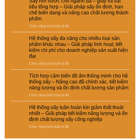
Sấy hơi nước cho ngành da – giày và vật
đường
thống
định
kinh
hiệu
liệu tổng hợp – Giải pháp sấy ổn định, hạn
ống
sấy
dinh
tế
suất
chế biến dạng và nâng cao chất lượng thành
dẫn
hơi
dưỡng
cho
tái
phẩm
hơi
nước
và
nhà
chế
nước
–
ở
Chức năng bình luận bị tắt
nâng
máy
để
Giải
Sấy
cao
tăng
pháp
hơi
chất
Hệ thống sấy đa năng cho nhiều loại sản
hiệu
nâng
nước
lượng
phẩm khác nhau – Giải pháp linh hoạt, tiết
suất
cao
cho
sản
kiệm chi phí cho doanh nghiệp sản xuất hiện
sấy
hiệu
ngành
phẩm
đại
–
suất
da
Giải
và
–
ở
Chức năng bình luận bị tắt
pháp
tự
giày
Hệ
giảm
động
và
thống
Tích hợp cảm biến độ ẩm thông minh cho hệ
thất
hóa
vật
sấy
thống sấy – Nâng cao độ chính xác, tiết kiệm
thoát
nhà
liệu
đa
năng lượng và ổn định chất lượng sản phẩm
nhiệt
máy
tổng
năng
và
hợp
ở
Chức năng bình luận bị tắt
cho
tiết
–
Tích
nhiều
kiệm
Giải
hợp
loại
Hệ thống sấy tuần hoàn kín giảm thất thoát
năng
pháp
cảm
sản
nhiệt – Giải pháp tiết kiệm năng lượng và ổn
lượng
sấy
biến
phẩm
định chất lượng sấy công nghiệp
cho
ổn
độ
khác
nhà
ở
Chức năng bình luận bị tắt
định,
ẩm
nhau
máy
Hệ
hạn
thông
–
thống
chế
minh
Giải