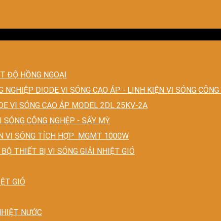
ỆT ĐỘ HỒNG NGOẠI
DIODE VI SÓNG CAO ÁP - LINH KIỆN VI SÓNG CÔNG
DE VI SÓNG CAO ÁP MODEL 2DL 25KV-2A
I SÓNG CÔNG NGHỆP - SẤY MỲ
 VI SÓNG TÍCH HỢP MGMT 1000W
BỘ THIẾT BỊ VI SÓNG GIẢI NHIỆT GIÓ
IỆT GIÓ
NHIỆT NƯỚC