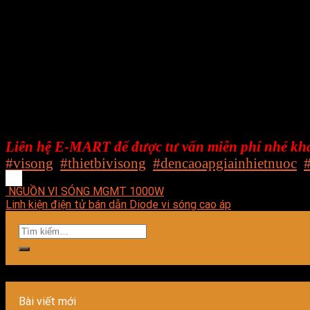
– Trọng lượng: 1Kg
– Tần số vi sóng: 2450MHz
– Chất liệu : Nhôm ko gĩ
Công ty TNHH E-MART chuyên nghiên cứu về lĩnh vự
vụ.
E-MART mong muốn được đem đến cho khách hàng nhữ
tối ưu về mặt kỹ thuật, hợp lý về chi phí, dễ dàng
Liên hệ E-MART để được tư vấn miễn phí nhé kh
#visong
,
#thietbivisong
,
#dencaoapgiainhietnuoc
,
NGUỒN VI SÓNG MGMT 1000W
Linh kiện điện tử bán dẫn Diode vi sóng cao áp
Bài viết mới