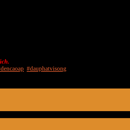
c Sấy bằng công nghệ vi sóng bao gồm việc thiết l
ng ứng dụng tốt nhất trong lĩnh vực sấy, luôn lu
 làm chủ công nghệ và mang lại giải pháp phù hợp nhấ
ách.
#dencaoap
,
#dauphatvisong