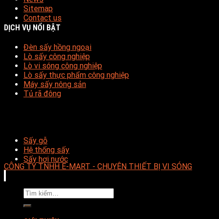
Sitemap
Contact us
DỊCH VỤ NỔI BẬT
Đèn sấy hồng ngoại
Lò sấy công nghiệp
Lò vi sóng công nghiệp
Lò sấy thực phẩm công nghiệp
Máy sấy nông sản
Tủ rã đông
Sấy gỗ
Hệ thống sấy
Sấy hơi nước
CÔNG TY TNHH E-MART - CHUYÊN THIẾT BỊ VI SÓNG
Tìm
kiếm: