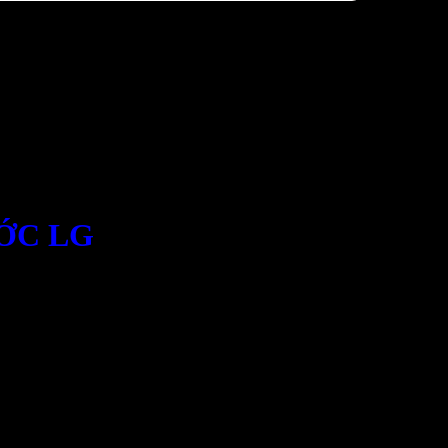
ƯỚC LG
ắp đặt cho các Tủ sấy, máy sấy, Hệ thống
, khử nước, khử trùng, tiệt trùng sản phẩm