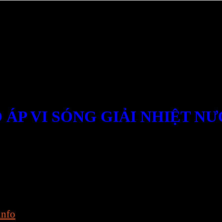
 ÁP VI SÓNG GIẢI NHIỆT N
thiết bị Đèn Cao Áp Giải Nhiệt Nước được sử dụng l
ghiệp, dùng để sấy khô sản phẩm, làm nóng sản phẩm
info