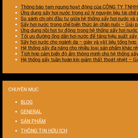
Thông báo tạm ngưng hoạt động của CÔNG TY TNH
Ứng dụng sấy hơi nước trong xử lý nguyên liệu tái chế
So sánh chi phí đầu tư giữa hệ thống sấy hơi nước và 
Sấy hơi nước trong chế biến thức ăn chăn nuôi – Giải
Ứng dụng nồi hơi tự động trong hệ thống sấy hơi nước
Tối ưu đường ống dẫn hơi nước để tăng hiệu suất sấy 
Sấy hơi nước cho ngành da – giày và vật liệu tổng hợp
Hệ thống sấy đa năng cho nhiều loại sản phẩm khác nhau
Tích hợp cảm biến độ ẩm thông minh cho hệ thống sấy 
Hệ thống sấy tuần hoàn kín giảm thất thoát nhiệt – Gi
CHUYÊN MỤC
BLOG
GENERAL
SẢN PHẨM
THÔNG TIN HỮU ÍCH