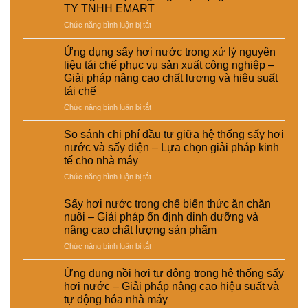
TY TNHH EMART
ở
Chức năng bình luận bị tắt
Thông
báo
Ứng dụng sấy hơi nước trong xử lý nguyên
tạm
liệu tái chế phục vụ sản xuất công nghiệp –
ngưng
Giải pháp nâng cao chất lượng và hiệu suất
hoạt
tái chế
động
của
ở
Chức năng bình luận bị tắt
CÔNG
Ứng
TY
dụng
So sánh chi phí đầu tư giữa hệ thống sấy hơi
TNHH
sấy
nước và sấy điện – Lựa chọn giải pháp kinh
EMART
hơi
tế cho nhà máy
nước
ở
Chức năng bình luận bị tắt
trong
So
xử
sánh
lý
Sấy hơi nước trong chế biến thức ăn chăn
chi
nguyên
nuôi – Giải pháp ổn định dinh dưỡng và
phí
liệu
nâng cao chất lượng sản phẩm
đầu
tái
ở
Chức năng bình luận bị tắt
tư
chế
Sấy
giữa
phục
hơi
hệ
vụ
Ứng dụng nồi hơi tự động trong hệ thống sấy
nước
thống
sản
hơi nước – Giải pháp nâng cao hiệu suất và
trong
sấy
xuất
tự động hóa nhà máy
chế
hơi
công