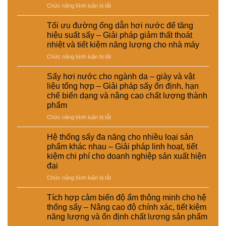
ở
Chức năng bình luận bị tắt
biến
nước
nghiệp
Ứng
thức
và
–
dụng
ăn
sấy
Giải
Tối ưu đường ống dẫn hơi nước để tăng
nồi
chăn
điện
pháp
hiệu suất sấy – Giải pháp giảm thất thoát
hơi
nuôi
–
nâng
nhiệt và tiết kiệm năng lượng cho nhà máy
tự
–
Lựa
cao
ở
Chức năng bình luận bị tắt
động
Giải
chọn
chất
Tối
trong
pháp
giải
lượng
ưu
hệ
ổn
pháp
Sấy hơi nước cho ngành da – giày và vật
và
đường
thống
định
kinh
hiệu
liệu tổng hợp – Giải pháp sấy ổn định, hạn
ống
sấy
dinh
tế
suất
chế biến dạng và nâng cao chất lượng thành
dẫn
hơi
dưỡng
cho
tái
phẩm
hơi
nước
và
nhà
chế
nước
–
ở
Chức năng bình luận bị tắt
nâng
máy
để
Giải
Sấy
cao
tăng
pháp
hơi
chất
Hệ thống sấy đa năng cho nhiều loại sản
hiệu
nâng
nước
lượng
phẩm khác nhau – Giải pháp linh hoạt, tiết
suất
cao
cho
sản
kiệm chi phí cho doanh nghiệp sản xuất hiện
sấy
hiệu
ngành
phẩm
đại
–
suất
da
Giải
và
–
ở
Chức năng bình luận bị tắt
pháp
tự
giày
Hệ
giảm
động
và
thống
Tích hợp cảm biến độ ẩm thông minh cho hệ
thất
hóa
vật
sấy
thống sấy – Nâng cao độ chính xác, tiết kiệm
thoát
nhà
liệu
đa
năng lượng và ổn định chất lượng sản phẩm
nhiệt
máy
tổng
năng