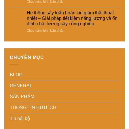
và
hợp
ở
Chức năng bình luận bị tắt
cho
tiết
–
Tích
nhiều
kiệm
Giải
hợp
loại
Hệ thống sấy tuần hoàn kín giảm thất thoát
năng
pháp
cảm
sản
nhiệt – Giải pháp tiết kiệm năng lượng và ổn
lượng
sấy
biến
phẩm
định chất lượng sấy công nghiệp
cho
ổn
độ
khác
nhà
ở
Chức năng bình luận bị tắt
định,
ẩm
nhau
máy
Hệ
hạn
thông
–
thống
chế
minh
Giải
sấy
biến
cho
pháp
tuần
dạng
hệ
linh
hoàn
và
thống
hoạt,
CHUYÊN MỤC
kín
nâng
sấy
tiết
giảm
cao
–
kiệm
thất
chất
Nâng
chi
BLOG
thoát
lượng
cao
phí
nhiệt
thành
độ
cho
–
phẩm
chính
doanh
GENERAL
Giải
xác,
nghiệp
pháp
tiết
sản
SẢN PHẨM
tiết
kiệm
xuất
kiệm
năng
hiện
THÔNG TIN HỮU ÍCH
năng
lượng
đại
lượng
và
Tin nội bộ
và
ổn
ổn
định
định
chất