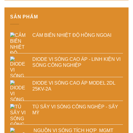
chất
lượng
lượng
sản
sấy
phẩm
SẢN PHẨM
công
nghiệp
CẢM BIẾN NHIỆT ĐỘ HỒNG NGOẠI
DIODE VI SÓNG CAO ÁP - LINH KIỆN VI
SÓNG CÔNG NGHIỆP
DIODE VI SÓNG CAO ÁP MODEL 2DL
25KV-2A
TỦ SẤY VI SÓNG CÔNG NGHỆP - SẤY
MỲ
NGUỒN VI SÓNG TÍCH HỢP MGMT