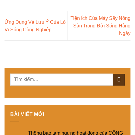
Tiện Ích Của Máy Sấy Nông
Ứng Dụng Và Lưu Ý Của Lò
Sản Trong Đời Sống Hằng
Vi Sóng Công Nghiệp
Ngày
BÀI VIẾT MỚI
Thông báo tạm ngưng hoạt động của CÔNG