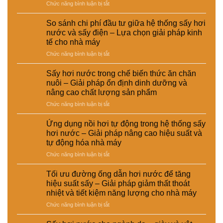
của
ở
Chức năng bình luận bị tắt
CÔNG
Ứng
TY
dụng
So sánh chi phí đầu tư giữa hệ thống sấy hơi
TNHH
sấy
nước và sấy điện – Lựa chọn giải pháp kinh
EMART
hơi
tế cho nhà máy
nước
ở
Chức năng bình luận bị tắt
trong
So
xử
sánh
lý
Sấy hơi nước trong chế biến thức ăn chăn
chi
nguyên
nuôi – Giải pháp ổn định dinh dưỡng và
phí
liệu
nâng cao chất lượng sản phẩm
đầu
tái
ở
Chức năng bình luận bị tắt
tư
chế
Sấy
giữa
phục
hơi
hệ
vụ
Ứng dụng nồi hơi tự động trong hệ thống sấy
nước
thống
sản
hơi nước – Giải pháp nâng cao hiệu suất và
trong
sấy
xuất
tự động hóa nhà máy
chế
hơi
công
ở
Chức năng bình luận bị tắt
biến
nước
nghiệp
Ứng
thức
và
–
dụng
ăn
sấy
Giải
Tối ưu đường ống dẫn hơi nước để tăng
nồi
chăn
điện
pháp
hiệu suất sấy – Giải pháp giảm thất thoát
hơi
nuôi
–
nâng
nhiệt và tiết kiệm năng lượng cho nhà máy
tự
–
Lựa
cao
ở
Chức năng bình luận bị tắt
động
Giải
chọn
chất
Tối
trong
pháp
giải
lượng
ưu
hệ
ổn
pháp
và