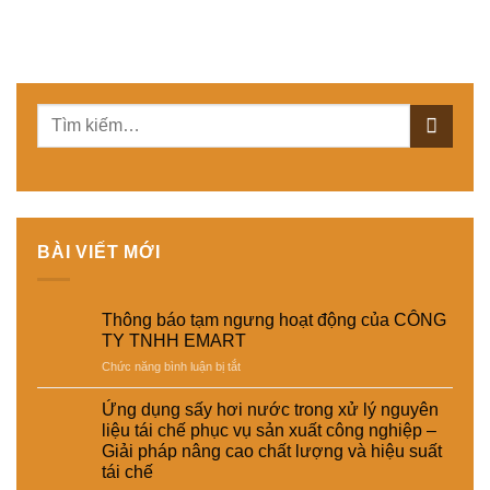
BÀI VIẾT MỚI
Thông báo tạm ngưng hoạt động của CÔNG
TY TNHH EMART
ở
Chức năng bình luận bị tắt
Thông
báo
Ứng dụng sấy hơi nước trong xử lý nguyên
tạm
liệu tái chế phục vụ sản xuất công nghiệp –
ngưng
Giải pháp nâng cao chất lượng và hiệu suất
hoạt
tái chế
động