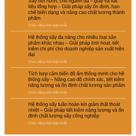
Sấy hơi nước cho ngành da – giày và vật
đường
thống
định
kinh
hiệu
liệu tổng hợp – Giải pháp sấy ổn định, hạn
ống
sấy
dinh
tế
suất
chế biến dạng và nâng cao chất lượng thành
dẫn
hơi
dưỡng
cho
tái
phẩm
hơi
nước
và
nhà
chế
nước
–
ở
Chức năng bình luận bị tắt
nâng
máy
để
Giải
Sấy
cao
tăng
pháp
hơi
chất
Hệ thống sấy đa năng cho nhiều loại sản
hiệu
nâng
nước
lượng
phẩm khác nhau – Giải pháp linh hoạt, tiết
suất
cao
cho
sản
kiệm chi phí cho doanh nghiệp sản xuất hiện
sấy
hiệu
ngành
phẩm
đại
–
suất
da
Giải
và
–
ở
Chức năng bình luận bị tắt
pháp
tự
giày
Hệ
giảm
động
và
thống
Tích hợp cảm biến độ ẩm thông minh cho hệ
thất
hóa
vật
sấy
thống sấy – Nâng cao độ chính xác, tiết kiệm
thoát
nhà
liệu
đa
năng lượng và ổn định chất lượng sản phẩm
nhiệt
máy
tổng
năng
và
hợp
ở
Chức năng bình luận bị tắt
cho
tiết
–
Tích
nhiều
kiệm
Giải
hợp
loại
Hệ thống sấy tuần hoàn kín giảm thất thoát
năng
pháp
cảm
sản
nhiệt – Giải pháp tiết kiệm năng lượng và ổn
lượng
sấy
biến
phẩm
định chất lượng sấy công nghiệp
cho
ổn
độ
khác
nhà
ở
Chức năng bình luận bị tắt
định,
ẩm
nhau
máy
Hệ
hạn
thông
–
thống
chế
minh
Giải