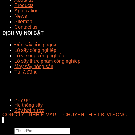
Products
Application
News
Sitemap
Contact us
DỊCH VỤ NỔI BẬT
Đèn sấy hồng ngoại
Lò sấy công nghiệp
Lò vi sóng công nghiệp
Lò sấy thực phẩm công nghiệp
Máy sấy nông sản
Tủ rã đông
Sấy gỗ
Hệ thống sấy
Sấy hơi nước
CÔNG TY TNHH E-MART - CHUYÊN THIẾT BỊ VI SÓNG
Tìm