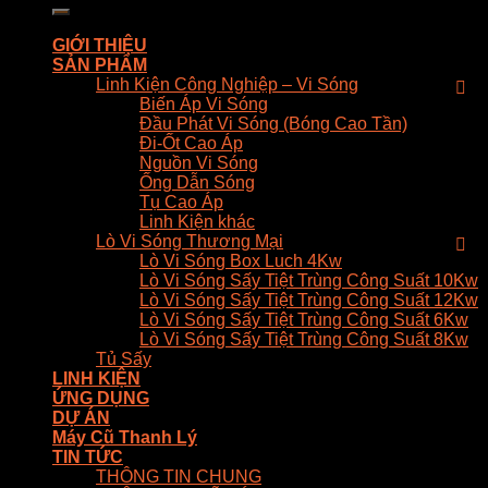
kiếm:
GIỚI THIỆU
SẢN PHẨM
Linh Kiện Công Nghiệp – Vi Sóng
Biến Áp Vi Sóng
Đầu Phát Vi Sóng (Bóng Cao Tần)
Đi-Ốt Cao Áp
Nguồn Vi Sóng
Ống Dẫn Sóng
Tụ Cao Áp
Linh Kiện khác
Lò Vi Sóng Thương Mại
Lò Vi Sóng Box Luch 4Kw
Lò Vi Sóng Sấy Tiệt Trùng Công Suất 10Kw
Lò Vi Sóng Sấy Tiệt Trùng Công Suất 12Kw
Lò Vi Sóng Sấy Tiệt Trùng Công Suất 6Kw
Lò Vi Sóng Sấy Tiệt Trùng Công Suất 8Kw
Tủ Sấy
LINH KIỆN
ỨNG DỤNG
DỰ ÁN
Máy Cũ Thanh Lý
TIN TỨC
THÔNG TIN CHUNG