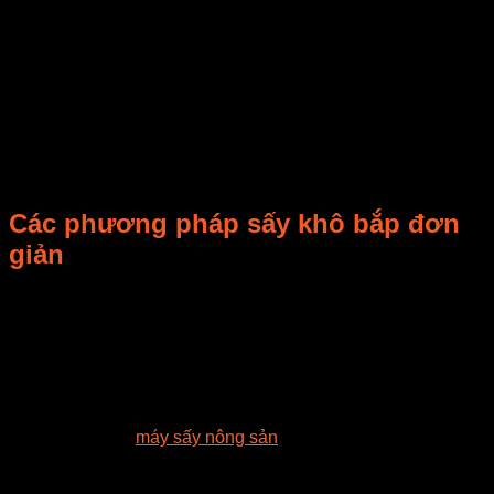
sấy khô để loại bỏ độ ẩm và kéo dài thời gian bảo quản. Quá
trình này giúp bắp giữ được hương vị và chất dinh dưỡng
của nó trong thời gian dài. Bắp sấy khô thường có hình dạng
và kích thước nhỏ hơn so với bắp tươi.
Bắp sấy khô có thể được sử dụng làm một loại nguyên liệu
để thêm vào các món ăn như súp, mì, xào, hoặc salad. Bạn
cũng có thể ăn bắp sấy khô trực tiếp như một loại snack khô
ngon.
Các phương pháp sấy khô bắp đơn
giản
– Sấy khô bằng lò sấy: Sử dụng lò sấy là phương pháp
nhanh chóng và hiệu quả để sấy khô bắp. Đặt bắp trên các
khay lò sấy và điều chỉnh nhiệt độ và thời gian sấy phù hợp.
Lựa chọn nhiệt độ thấp để dần dần sấy khô bắp mà không
làm cháy hoặc làm mất hương vị. Kiểm tra định kỳ để đảm
bảo bắp sấy khô đạt độ giòn mong muốn.
– Sấy khô bằng
máy sấy nông sản
: Máy sấy nông sản là một
thiết bị nhỏ gọn và dễ sử dụng để sấy khô bắp. Bắp được
đặt trong máy sấy và nhiệt độ và thời gian sấy được điều