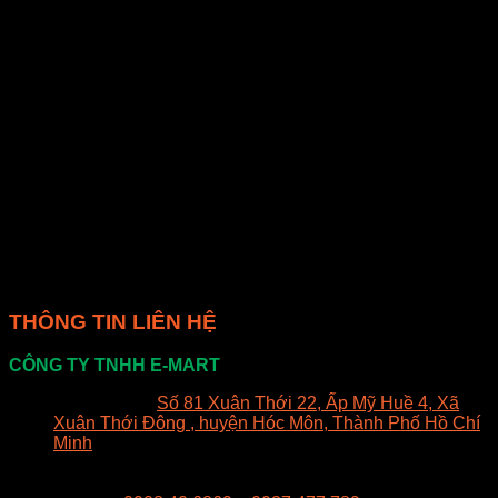
chỉnh. Làm theo hướng dẫn của nhà sản xuất để sấy khô
bắp đạt kết quả tốt nhất.
– Sấy khô bằng lò nướng: Nếu bạn không có máy sấy hoặc
lò sấy, bạn có thể sấy khô bắp bằng lò nướng. Đặt bắp trên
một tấm lót nướng hoặc giấy nướng và đặt lò nướng ở nhiệt
độ thấp. Hãy theo dõi cẩn thận để tránh làm cháy hoặc làm
khô quá mức bắp.
– Sấy khô tự nhiên: Một phương pháp sấy khô tự nhiên là
treo bắp trong một không gian thông gió. Đặt bắp trên một
dây hoặc que treo và để nó tự nhiên khô trong không gian có
nhiều gió và ánh nắng mặt trời. Điều này có thể mất thời gian
lâu hơn so với sấy khô bằng lò hoặc máy sấy, nhưng có thể
tạo ra bắp sấy tự nhiên ngon lành.
THÔNG TIN LIÊN HỆ
CÔNG TY TNHH E-MART
Văn phòng:
Số 81 Xuân Thới 22, Ấp Mỹ Huề 4, Xã
Xuân Thới Đông , huyện Hóc Môn, Thành Phố Hồ Chí
Minh
Trụ sở:
94/8/9 đường số 8, P. BHH, Q. Bình Tân, Hồ
Chí Minh