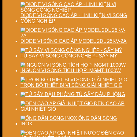
nghiệp
phẩm
DIODE VI SÓNG CAO ÁP - LINH KIỆN VI SÓNG
CÔNG NGHIỆP
DIODE VI SÓNG CAO ÁP MODEL 2DL 25KV-2A
TỦ SẤY VI SÓNG CÔNG NGHỆP - SẤY MỲ
NGUỒN VI SÓNG TÍCH HỢP MGMT 1000W
TRỌN BỘ THIẾT BỊ VI SÓNG GIẢI NHIỆT GIÓ
TỦ SẤY ĐẬU PHỘNG
ĐÈN CAO ÁP
GIẢI NHIỆT GIÓ
ỐNG DẪN SÓNG
INOX
ĐÈN CAO