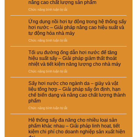
nâng cao chất lượng sản phẩm
đầu
tái
ở
Chức năng bình luận bị tắt
tư
chế
Sấy
giữa
phục
hơi
hệ
vụ
Ứng dụng nồi hơi tự động trong hệ thống sấy
nước
thống
sản
hơi nước – Giải pháp nâng cao hiệu suất và
trong
sấy
xuất
tự động hóa nhà máy
chế
hơi
công
ở
Chức năng bình luận bị tắt
biến
nước
nghiệp
Ứng
thức
và
–
dụng
ăn
sấy
Giải
Tối ưu đường ống dẫn hơi nước để tăng
nồi
chăn
điện
pháp
hiệu suất sấy – Giải pháp giảm thất thoát
hơi
nuôi
–
nâng
nhiệt và tiết kiệm năng lượng cho nhà máy
tự
–
Lựa
cao
ở
Chức năng bình luận bị tắt
động
Giải
chọn
chất
Tối
trong
pháp
giải
lượng
ưu
hệ
ổn
pháp
Sấy hơi nước cho ngành da – giày và vật
và
đường
thống
định
kinh
hiệu
liệu tổng hợp – Giải pháp sấy ổn định, hạn
ống
sấy
dinh
tế
suất
chế biến dạng và nâng cao chất lượng thành
dẫn
hơi
dưỡng
cho
tái
phẩm
hơi
nước
và
nhà
chế
nước
–
ở
Chức năng bình luận bị tắt
nâng
máy
để
Giải
Sấy
cao
tăng
pháp
hơi
chất
Hệ thống sấy đa năng cho nhiều loại sản
hiệu
nâng
nước
lượng
phẩm khác nhau – Giải pháp linh hoạt, tiết
suất
cao
cho
sản
kiệm chi phí cho doanh nghiệp sản xuất hiện
sấy
hiệu
ngành
phẩm