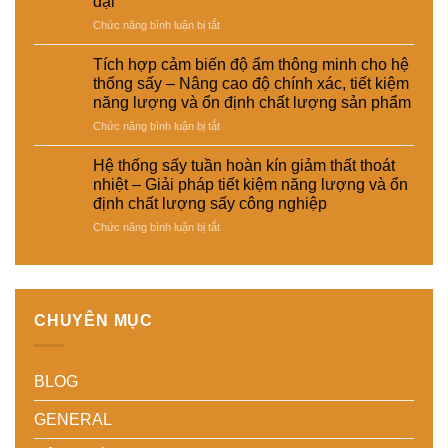
đại
–
suất
da
Giải
và
–
ở
Chức năng bình luận bị tắt
pháp
tự
giày
Hệ
giảm
động
và
thống
Tích hợp cảm biến độ ẩm thông minh cho hệ
thất
hóa
vật
sấy
thống sấy – Nâng cao độ chính xác, tiết kiệm
thoát
nhà
liệu
đa
năng lượng và ổn định chất lượng sản phẩm
nhiệt
máy
tổng
năng
và
hợp
ở
Chức năng bình luận bị tắt
cho
tiết
–
Tích
nhiều
kiệm
Giải
hợp
loại
Hệ thống sấy tuần hoàn kín giảm thất thoát
năng
pháp
cảm
sản
nhiệt – Giải pháp tiết kiệm năng lượng và ổn
lượng
sấy
biến
phẩm
định chất lượng sấy công nghiệp
cho
ổn
độ
khác
nhà
ở
Chức năng bình luận bị tắt
định,
ẩm
nhau
máy
Hệ
hạn
thông
–
thống
chế
minh
Giải
sấy
biến
cho
pháp
tuần
dạng
hệ
linh
hoàn
và
thống
hoạt,
CHUYÊN MỤC
kín
nâng
sấy
tiết
giảm
cao
–
kiệm
thất
chất
Nâng
chi
BLOG
thoát
lượng
cao
phí
nhiệt
thành
độ
cho
–
phẩm
chính
doanh
GENERAL
Giải
xác,
nghiệp
pháp