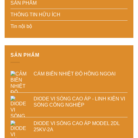
tiết
sản
SẢN PHẨM
tiết
kiệm
xuất
kiệm
năng
hiện
THÔNG TIN HỮU ÍCH
năng
lượng
đại
lượng
và
Tin nội bộ
và
ổn
ổn
định
định
chất
chất
lượng
lượng
sản
sấy
phẩm
SẢN PHẨM
công
nghiệp
CẢM BIẾN NHIỆT ĐỘ HỒNG NGOẠI
DIODE VI SÓNG CAO ÁP - LINH KIỆN VI
SÓNG CÔNG NGHIỆP
DIODE VI SÓNG CAO ÁP MODEL 2DL
25KV-2A