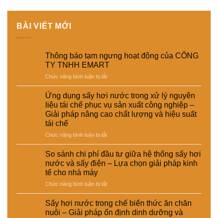
BÀI VIẾT MỚI
Thông báo tạm ngưng hoạt động của CÔNG
TY TNHH EMART
ở
Chức năng bình luận bị tắt
Thông
báo
Ứng dụng sấy hơi nước trong xử lý nguyên
tạm
liệu tái chế phục vụ sản xuất công nghiệp –
ngưng
Giải pháp nâng cao chất lượng và hiệu suất
hoạt
tái chế
động
của
ở
Chức năng bình luận bị tắt
CÔNG
Ứng
TY
dụng
So sánh chi phí đầu tư giữa hệ thống sấy hơi
TNHH
sấy
nước và sấy điện – Lựa chọn giải pháp kinh
EMART
hơi
tế cho nhà máy
nước
ở
Chức năng bình luận bị tắt
trong
So
xử
sánh
lý
Sấy hơi nước trong chế biến thức ăn chăn
chi
nguyên
nuôi – Giải pháp ổn định dinh dưỡng và
phí
liệu