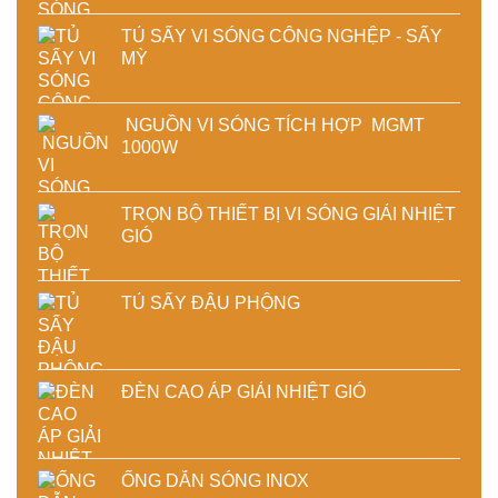
TỦ SẤY VI SÓNG CÔNG NGHỆP - SẤY
MỲ
NGUỒN VI SÓNG TÍCH HỢP MGMT
1000W
TRỌN BỘ THIẾT BỊ VI SÓNG GIẢI NHIỆT
GIÓ
TỦ SẤY ĐẬU PHỘNG
ĐÈN CAO ÁP GIẢI NHIỆT GIÓ
ỐNG DẪN SÓNG INOX