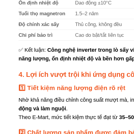
Ổn định nhiệt độ
Dao động ±10°C
Tuổi thọ magnetron
1.5–2 năm
Độ chính xác sấy
Thủ công, không đều
Chi phí bảo trì
Cao do bật/tắt liên tục
✅ Kết luận:
Công nghệ inverter trong lò sấy 
năng lượng, ổn định nhiệt độ và bền hơn gấ
4. Lợi ích vượt trội khi ứng dụng c
1️⃣ Tiết kiệm năng lượng điện rõ rệt
Nhờ khả năng điều chỉnh công suất mượt mà, i
động và làm nguội
.
Theo E-Mart, mức tiết kiệm thực tế đạt từ
35–5
2️⃣ Chất lượng sản phẩm được đảm b