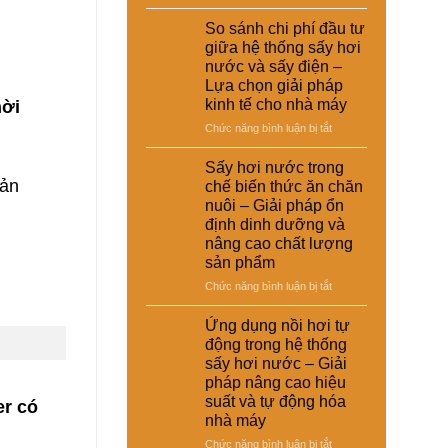
Ứng
dụng
So sánh chi phí đầu tư
sấy
giữa hệ thống sấy hơi
hơi
nước và sấy điện –
nước
Lựa chọn giải pháp
trong
hời
kinh tế cho nhà máy
xử
lý
ở
Chức năng bình luận bị tắt
nguyên
So
liệu
sánh
Sấy hơi nước trong
tái
chi
sản
chế biến thức ăn chăn
chế
phí
nuôi – Giải pháp ổn
phục
đầu
định dinh dưỡng và
vụ
tư
nâng cao chất lượng
sản
giữa
sản phẩm
xuất
hệ
công
thống
ở
Chức năng bình luận bị tắt
nghiệp
sấy
Sấy
–
hơi
hơi
Ứng dụng nồi hơi tự
Giải
nước
nước
động trong hệ thống
pháp
và
trong
sấy hơi nước – Giải
nâng
sấy
chế
cao
pháp nâng cao hiệu
điện
biến
chất
suất và tự động hóa
–
er có
thức
lượng
Lựa
nhà máy
ăn
và
chọn
chăn
ở
Chức năng bình luận bị tắt
hiệu