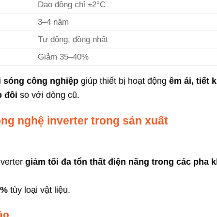
Dao động chỉ ±2°C
3–4 năm
Tự động, đồng nhất
Giảm 35–40%
vi sóng công nghiệp
giúp thiết bị hoạt động
êm ái, tiết 
p đôi
so với dòng cũ.
ông nghệ inverter trong sản xuất
nverter
giảm tối đa tổn thất điện năng trong các pha 
0%
tùy loại vật liệu.
ảo