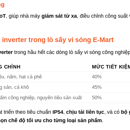
ng
IoT
, giúp nhà máy
giám sát từ xa
, điều chỉnh công suất
inverter trong lò sấy vi sóng E-Mart
erter
trong hầu hết các dòng lò sấy vi sóng công nghiệ
G CHÍNH
MỨC TIẾT KIỆ
ệu, nấm, hạt cà phê
40%
g sản, cá khô
45%
ẩm công nghiệp, nguyên liệu sản xuất
50%
 triển theo tiêu chuẩn
IP54
,
chịu tải liên tục
, và có
bộ 
ọn chế độ tối ưu cho từng loại sản phẩm
.