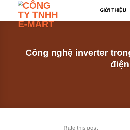
Skip
GIỚI THIỆU
to
content
Công nghệ inverter trong
điện
Rate this post