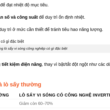
để đạt nhiệt độ mục tiêu.
ần số và công suất
để duy trì ổn định nhiệt.
duy trì ở mức cần thiết để tránh tiêu hao năng lượng.
ng lò sấy vi sóng công nghiệp có gì đặc biệt
 tiết kiệm điện năng
, thay vì bật/tắt đột ngột như các 
và lò sấy thường
ƯỜNG
LÒ SẤY VI SÓNG CÓ CÔNG NGHỆ INVERT
Giảm còn 60–70%