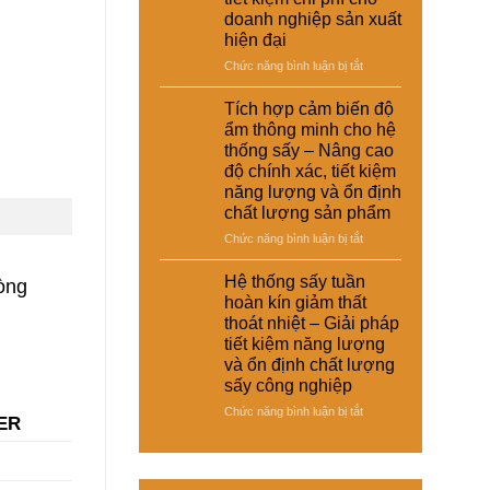
–
thoát
doanh nghiệp sản xuất
giày
nhiệt
hiện đại
và
và
vật
ở
Chức năng bình luận bị tắt
tiết
liệu
Hệ
kiệm
tổng
thống
năng
Tích hợp cảm biến độ
hợp
sấy
lượng
ẩm thông minh cho hệ
–
đa
cho
thống sấy – Nâng cao
Giải
năng
nhà
độ chính xác, tiết kiệm
pháp
cho
máy
sấy
năng lượng và ổn định
nhiều
ổn
chất lượng sản phẩm
loại
định,
sản
ở
Chức năng bình luận bị tắt
hạn
phẩm
Tích
chế
khác
hợp
Hệ thống sấy tuần
biến
dòng
nhau
cảm
dạng
hoàn kín giảm thất
–
biến
và
thoát nhiệt – Giải pháp
Giải
độ
nâng
tiết kiệm năng lượng
pháp
ẩm
cao
và ổn định chất lượng
linh
thông
chất
hoạt,
sấy công nghiệp
minh
lượng
tiết
cho
thành
ở
Chức năng bình luận bị tắt
kiệm
ER
hệ
phẩm
Hệ
chi
thống
thống
phí
sấy
sấy
cho
–
tuần