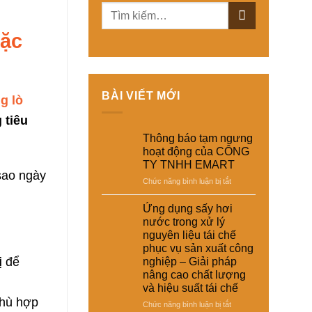
đặc
BÀI VIẾT MỚI
g lò
 tiêu
Thông báo tạm ngưng
hoạt động của CÔNG
TY TNHH EMART
 sao ngày
ở
Chức năng bình luận bị tắt
Thông
báo
Ứng dụng sấy hơi
tạm
nước trong xử lý
ngưng
nguyên liệu tái chế
hoạt
phục vụ sản xuất công
động
ị
để
nghiệp – Giải pháp
của
nâng cao chất lượng
CÔNG
và hiệu suất tái chế
TY
TNHH
hù hợp
ở
Chức năng bình luận bị tắt
EMART