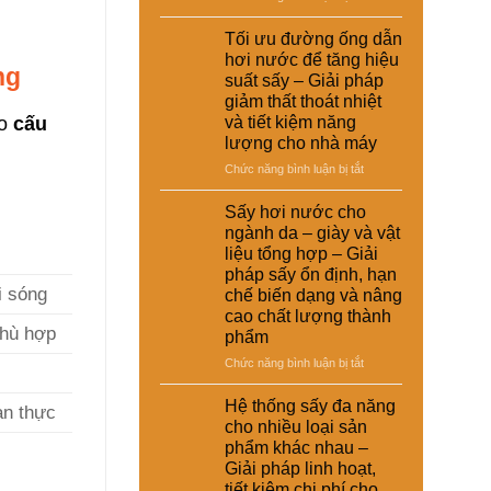
giải
nuôi
Ứng
suất
pháp
–
dụng
Tối ưu đường ống dẫn
tái
kinh
Giải
nồi
chế
hơi nước để tăng hiệu
tế
pháp
ng
hơi
cho
suất sấy – Giải pháp
ổn
tự
nhà
giảm thất thoát nhiệt
định
động
máy
ào
cấu
và tiết kiệm năng
dinh
trong
dưỡng
lượng cho nhà máy
hệ
và
thống
ở
Chức năng bình luận bị tắt
nâng
sấy
Tối
cao
hơi
ưu
Sấy hơi nước cho
chất
nước
đường
ngành da – giày và vật
lượng
–
ống
sản
liệu tổng hợp – Giải
Giải
dẫn
phẩm
pháp sấy ổn định, hạn
pháp
hơi
i sóng
chế biến dạng và nâng
nâng
nước
cao
cao chất lượng thành
để
phù hợp
hiệu
phẩm
tăng
suất
hiệu
ở
Chức năng bình luận bị tắt
và
suất
Sấy
tự
sấy
hơi
Hệ thống sấy đa năng
động
an thực
–
nước
hóa
cho nhiều loại sản
Giải
cho
nhà
phẩm khác nhau –
pháp
ngành
máy
Giải pháp linh hoạt,
giảm
da
thất
tiết kiệm chi phí cho