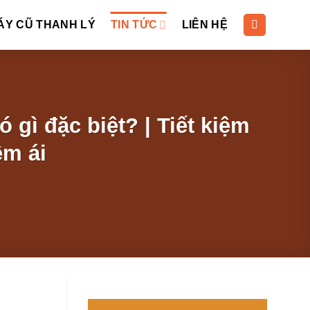
ÁY CŨ THANH LÝ
TIN TỨC
LIÊN HỆ
 gì đặc biệt? | Tiết kiệm
êm ái