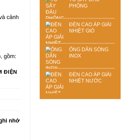
PHỘNG
 và cảnh
ĐÈN CAO ÁP GIẢI
NHIỆT GIÓ
ỐNG DẪN SÓNG
p, gồm:
INOX
M ĐIỆN
ĐÈN CAO ÁP GIẢI
NHIỆT NƯỚC
ghi nhớ