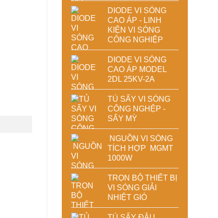
DIODE VI SÓNG
CAO ÁP - LINH
KIỆN VI SÓNG
CÔNG NGHIỆP
DIODE VI SÓNG
CAO ÁP MODEL
2DL 25KV-2A
TỦ SẤY VI SÓNG
CÔNG NGHỆP -
SẤY MỲ
NGUỒN VI SÓNG
TÍCH HỢP MGMT
1000W
TRỌN BỘ THIẾT BỊ
VI SÓNG GIẢI
NHIỆT GIÓ
TỦ SẤY ĐẬU