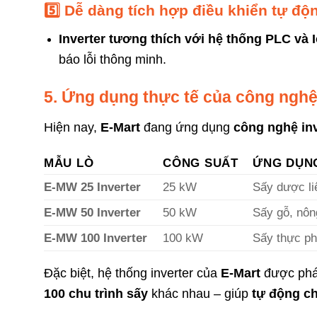
5️⃣ Dễ dàng tích hợp điều khiển tự độ
Inverter tương thích với hệ thống PLC và 
báo lỗi thông minh.
5. Ứng dụng thực tế của công nghệ 
Hiện nay,
E-Mart
đang ứng dụng
công nghệ inv
MẪU LÒ
CÔNG SUẤT
ỨNG DỤN
E-MW 25 Inverter
25 kW
Sấy dược li
E-MW 50 Inverter
50 kW
Sấy gỗ, nôn
E-MW 100 Inverter
100 kW
Sấy thực ph
Đặc biệt, hệ thống inverter của
E-Mart
được phát
100 chu trình sấy
khác nhau – giúp
tự động ch