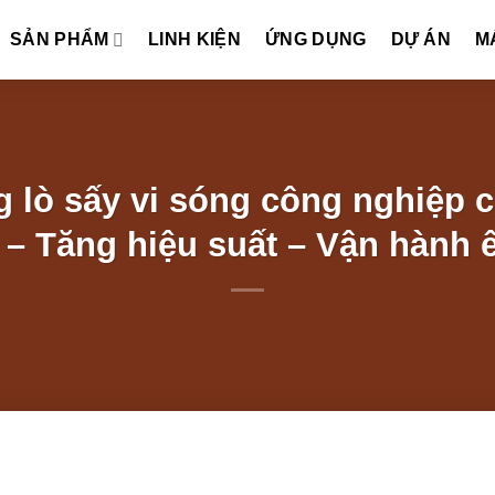
SẢN PHẨM
LINH KIỆN
ỨNG DỤNG
DỰ ÁN
M
 lò sấy vi sóng công nghiệp có
 – Tăng hiệu suất – Vận hành 