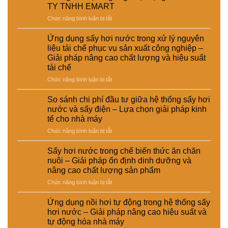
TY TNHH EMART
ở
Chức năng bình luận bị tắt
Thông
báo
Ứng dụng sấy hơi nước trong xử lý nguyên
tạm
liệu tái chế phục vụ sản xuất công nghiệp –
ngưng
Giải pháp nâng cao chất lượng và hiệu suất
hoạt
tái chế
động
của
ở
Chức năng bình luận bị tắt
CÔNG
Ứng
TY
dụng
So sánh chi phí đầu tư giữa hệ thống sấy hơi
TNHH
sấy
nước và sấy điện – Lựa chọn giải pháp kinh
EMART
hơi
tế cho nhà máy
nước
ở
Chức năng bình luận bị tắt
trong
So
xử
sánh
lý
Sấy hơi nước trong chế biến thức ăn chăn
chi
nguyên
nuôi – Giải pháp ổn định dinh dưỡng và
phí
liệu
nâng cao chất lượng sản phẩm
đầu
tái
ở
Chức năng bình luận bị tắt
tư
chế
Sấy
giữa
phục
hơi
hệ
vụ
Ứng dụng nồi hơi tự động trong hệ thống sấy
nước
thống
sản
hơi nước – Giải pháp nâng cao hiệu suất và
trong
sấy
xuất
tự động hóa nhà máy
chế
hơi
công