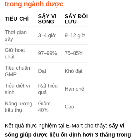
trong ngành dược
SẤY VI
SẤY ĐỐI
TIÊU CHÍ
SÓNG
LƯU
Thời gian
3–4 giờ
9–12 giờ
sấy
Giữ hoạt
97–99%
75–85%
chất
Tiêu chuẩn
Đạt
Khó đạt
GMP
Tiêu diệt vi
Rất hiệu
Hạn chế
sinh
quả
Năng lượng
Giảm
Cao
tiêu thụ
40%
Kết quả thực nghiệm tại E-Mart cho thấy:
sấy vi
sóng giúp dược liệu ổn định hơn 3 tháng trong