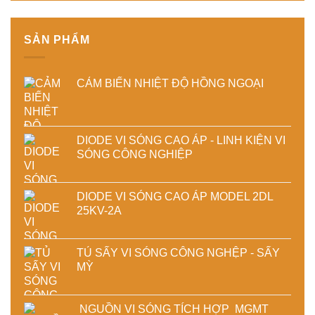
chất
lượng
lượng
sản
sấy
phẩm
SẢN PHẨM
công
nghiệp
CẢM BIẾN NHIỆT ĐỘ HỒNG NGOẠI
DIODE VI SÓNG CAO ÁP - LINH KIỆN VI
SÓNG CÔNG NGHIỆP
DIODE VI SÓNG CAO ÁP MODEL 2DL
25KV-2A
TỦ SẤY VI SÓNG CÔNG NGHỆP - SẤY
MỲ
NGUỒN VI SÓNG TÍCH HỢP MGMT