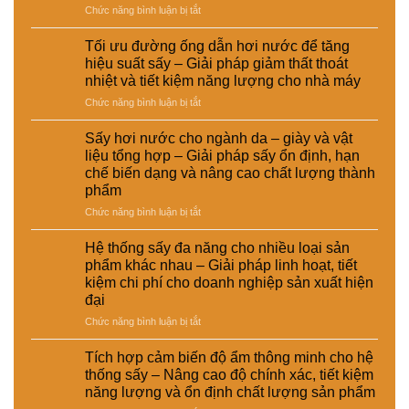
ở
Chức năng bình luận bị tắt
biến
nước
nghiệp
Ứng
thức
và
–
dụng
ăn
sấy
Giải
Tối ưu đường ống dẫn hơi nước để tăng
nồi
chăn
điện
pháp
hiệu suất sấy – Giải pháp giảm thất thoát
hơi
nuôi
–
nâng
nhiệt và tiết kiệm năng lượng cho nhà máy
tự
–
Lựa
cao
ở
Chức năng bình luận bị tắt
động
Giải
chọn
chất
Tối
trong
pháp
giải
lượng
ưu
hệ
ổn
pháp
Sấy hơi nước cho ngành da – giày và vật
và
đường
thống
định
kinh
hiệu
liệu tổng hợp – Giải pháp sấy ổn định, hạn
ống
sấy
dinh
tế
suất
chế biến dạng và nâng cao chất lượng thành
dẫn
hơi
dưỡng
cho
tái
phẩm
hơi
nước
và
nhà
chế
nước
–
ở
Chức năng bình luận bị tắt
nâng
máy
để
Giải
Sấy
cao
tăng
pháp
hơi
chất
Hệ thống sấy đa năng cho nhiều loại sản
hiệu
nâng
nước
lượng
phẩm khác nhau – Giải pháp linh hoạt, tiết
suất
cao
cho
sản
kiệm chi phí cho doanh nghiệp sản xuất hiện
sấy
hiệu
ngành
phẩm
đại
–
suất
da
Giải
và
–
ở
Chức năng bình luận bị tắt
pháp
tự
giày
Hệ
giảm
động
và
thống
Tích hợp cảm biến độ ẩm thông minh cho hệ
thất
hóa
vật
sấy
thống sấy – Nâng cao độ chính xác, tiết kiệm
thoát
nhà
liệu
đa
năng lượng và ổn định chất lượng sản phẩm
nhiệt
máy
tổng
năng