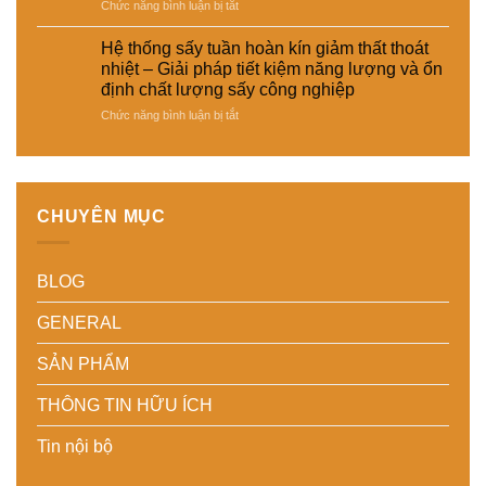
và
hợp
ở
Chức năng bình luận bị tắt
cho
tiết
–
Tích
nhiều
kiệm
Giải
hợp
loại
Hệ thống sấy tuần hoàn kín giảm thất thoát
năng
pháp
cảm
sản
nhiệt – Giải pháp tiết kiệm năng lượng và ổn
lượng
sấy
biến
phẩm
định chất lượng sấy công nghiệp
cho
ổn
độ
khác
nhà
ở
Chức năng bình luận bị tắt
định,
ẩm
nhau
máy
Hệ
hạn
thông
–
thống
chế
minh
Giải
sấy
biến
cho
pháp
tuần
dạng
hệ
linh
hoàn
và
thống
hoạt,
CHUYÊN MỤC
kín
nâng
sấy
tiết
giảm
cao
–
kiệm
thất
chất
Nâng
chi
BLOG
thoát
lượng
cao
phí
nhiệt
thành
độ
cho
–
phẩm
chính
doanh
GENERAL
Giải
xác,
nghiệp
pháp
tiết
sản
SẢN PHẨM
tiết
kiệm
xuất
kiệm
năng
hiện
THÔNG TIN HỮU ÍCH
năng
lượng
đại
lượng
và
Tin nội bộ
và
ổn
ổn
định
định
chất