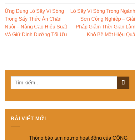
Ứng Dụng Lò Sấy Vi Sóng
Lò Sấy Vi Sóng Trong Ngành
Trong Sấy Thức Ăn Chăn
Sơn Công Nghiệp – Giải
Nuôi – Nâng Cao Hiệu Suất
Pháp Giảm Thời Gian Làm
Và Giữ Dinh Dưỡng Tối Ưu
Khô Bề Mặt Hiệu Quả
BÀI VIẾT MỚI
Thông báo tạm ngưng hoạt động của CÔNG