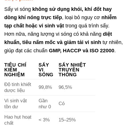
Sấy vi sóng
không sử dụng khói, khí đốt hay
dòng khí nóng trực tiếp
, loại bỏ nguy cơ
nhiễm
tạp chất hoặc vi sinh vật
trong quá trình sấy.
Hơn nữa, năng lượng vi sóng có khả năng
diệt
khuẩn, tiêu nấm mốc và giảm tải vi sinh
tự nhiên,
giúp đạt các chuẩn
GMP, HACCP và ISO 22000
.
TIÊU CHÍ
SẤY
SẤY NHIỆT
KIỂM
VI
TRUYỀN
NGHIỆM
SÓNG
THỐNG
Độ tinh khiết
99,8%
96,5%
dược liệu
Vi sinh vật
Gần
Có
tồn dư
như 0
Hao hụt hoạt
< 3%
15–25%
chất