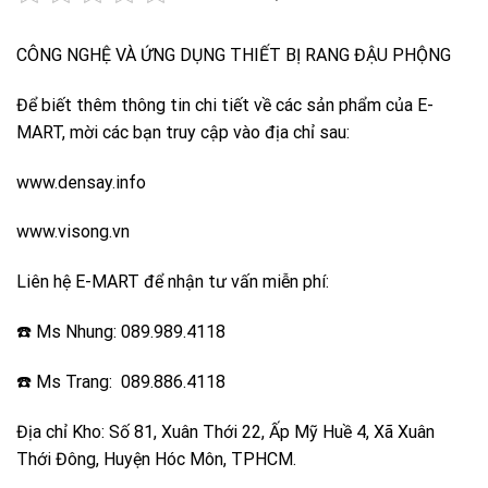
CÔNG NGHỆ VÀ ỨNG DỤNG THIẾT BỊ RANG ĐẬU PHỘNG
Để biết thêm thông tin chi tiết về các sản phẩm của E-
MART, mời các bạn truy cập vào địa chỉ sau:
www.densay.info
www.visong.vn
Liên hệ E-MART để nhận tư vấn miễn phí:
☎️ Ms Nhung: 089.989.4118
☎️ Ms Trang: 089.886.4118
Địa chỉ Kho: Số 81, Xuân Thới 22, Ấp Mỹ Huề 4, Xã Xuân
Thới Đông, Huyện Hóc Môn, TPHCM.