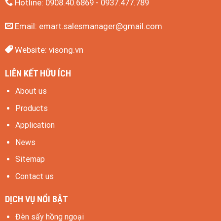
Hotline: 0908.40.6869 - 0937.477.789
Email:
emart.salesmanager@gmail.com
Website:
visong.vn
LIÊN KẾT HỮU ÍCH
About us
Products
Application
News
Sitemap
Contact us
DỊCH VỤ NỔI BẬT
Đèn sấy hồng ngoại