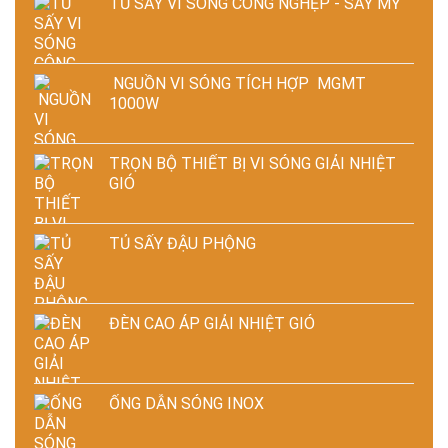
TỦ SẤY VI SÓNG CÔNG NGHỆP - SẤY MỲ
NGUỒN VI SÓNG TÍCH HỢP MGMT
1000W
TRỌN BỘ THIẾT BỊ VI SÓNG GIẢI NHIỆT
GIÓ
TỦ SẤY ĐẬU PHỘNG
ĐÈN CAO ÁP GIẢI NHIỆT GIÓ
ỐNG DẪN SÓNG INOX