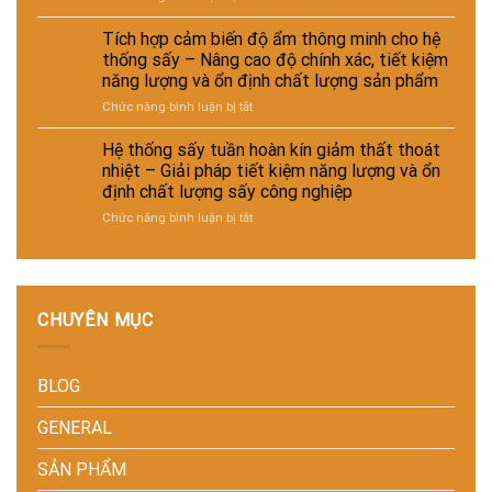
giày
Giải
Hệ
và
và
pháp
thống
tự
Tích hợp cảm biến độ ẩm thông minh cho hệ
vật
giảm
sấy
động
thống sấy – Nâng cao độ chính xác, tiết kiệm
liệu
thất
đa
hóa
năng lượng và ổn định chất lượng sản phẩm
tổng
thoát
năng
nhà
hợp
ở
Chức năng bình luận bị tắt
nhiệt
cho
máy
–
Tích
và
nhiều
Giải
hợp
tiết
loại
Hệ thống sấy tuần hoàn kín giảm thất thoát
pháp
cảm
kiệm
sản
nhiệt – Giải pháp tiết kiệm năng lượng và ổn
sấy
biến
năng
phẩm
định chất lượng sấy công nghiệp
ổn
độ
lượng
khác
ở
Chức năng bình luận bị tắt
định,
ẩm
cho
nhau
Hệ
hạn
thông
nhà
–
thống
chế
minh
máy
Giải
sấy
biến
cho
pháp
tuần
dạng
hệ
linh
hoàn
và
thống
hoạt,
CHUYÊN MỤC
kín
nâng
sấy
tiết
giảm
cao
–
kiệm
thất
chất
Nâng
chi
BLOG
thoát
lượng
cao
phí
nhiệt
thành
độ
cho
–
phẩm
chính
doanh
GENERAL
Giải
xác,
nghiệp
pháp
tiết
sản
SẢN PHẨM
tiết
kiệm
xuất