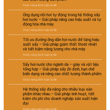
đầu
tái
ở
Chức năng bình luận bị tắt
tư
chế
Sấy
giữa
phục
hơi
hệ
vụ
Ứng dụng nồi hơi tự động trong hệ thống sấy
nước
thống
sản
hơi nước – Giải pháp nâng cao hiệu suất và tự
trong
sấy
xuất
động hóa nhà máy
chế
hơi
công
ở
Chức năng bình luận bị tắt
biến
nước
nghiệp
Ứng
thức
và
–
dụng
ăn
sấy
Tối ưu đường ống dẫn hơi nước để tăng hiệu
Giải
nồi
chăn
điện
pháp
suất sấy – Giải pháp giảm thất thoát nhiệt
hơi
nuôi
–
nâng
và tiết kiệm năng lượng cho nhà máy
tự
–
Lựa
cao
ở
Chức năng bình luận bị tắt
động
Giải
chọn
chất
Tối
trong
pháp
giải
lượng
ưu
hệ
ổn
Sấy hơi nước cho ngành da – giày và vật liệu
pháp
và
đường
thống
định
kinh
hiệu
tổng hợp – Giải pháp sấy ổn định, hạn chế
ống
sấy
dinh
tế
suất
biến dạng và nâng cao chất lượng thành phẩm
dẫn
hơi
dưỡng
cho
tái
ở
Chức năng bình luận bị tắt
hơi
nước
và
nhà
chế
Sấy
nước
–
nâng
máy
hơi
để
Giải
Hệ thống sấy đa năng cho nhiều loại sản
cao
nước
tăng
pháp
chất
phẩm khác nhau – Giải pháp linh hoạt, tiết
cho
hiệu
nâng
lượng
kiệm chi phí cho doanh nghiệp sản xuất hiện
ngành
suất
cao
sản
đại
da
sấy
hiệu
phẩm
–
–
ở
Chức năng bình luận bị tắt
suất