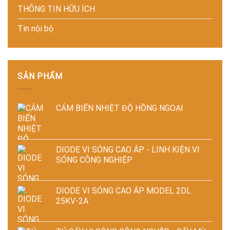
kiệm
năng
hiện
THÔNG TIN HỮU ÍCH
năng
lượng
đại
lượng
và
Tin nội bộ
và
ổn
ổn
định
định
chất
chất
lượng
lượng
sản
sấy
phẩm
SẢN PHẨM
công
nghiệp
CẢM BIẾN NHIỆT ĐỘ HỒNG NGOẠI
DIODE VI SÓNG CAO ÁP - LINH KIỆN VI
SÓNG CÔNG NGHIỆP
DIODE VI SÓNG CAO ÁP MODEL 2DL
25KV-2A