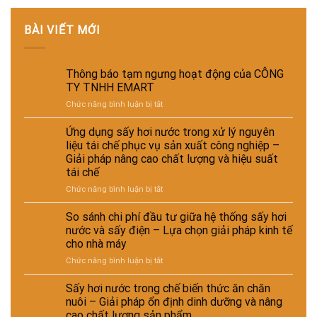
BÀI VIẾT MỚI
Thông báo tạm ngưng hoạt động của CÔNG
TY TNHH EMART
ở
Chức năng bình luận bị tắt
Thông
báo
Ứng dụng sấy hơi nước trong xử lý nguyên
tạm
liệu tái chế phục vụ sản xuất công nghiệp –
ngưng
Giải pháp nâng cao chất lượng và hiệu suất
hoạt
tái chế
động
của
ở
Chức năng bình luận bị tắt
CÔNG
Ứng
TY
dụng
So sánh chi phí đầu tư giữa hệ thống sấy hơi
TNHH
sấy
nước và sấy điện – Lựa chọn giải pháp kinh tế
EMART
hơi
cho nhà máy
nước
ở
Chức năng bình luận bị tắt
trong
So
xử
sánh
lý
Sấy hơi nước trong chế biến thức ăn chăn
chi
nguyên
nuôi – Giải pháp ổn định dinh dưỡng và nâng
phí
liệu
cao chất lượng sản phẩm