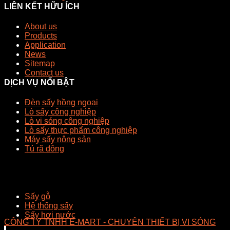
LIÊN KẾT HỮU ÍCH
About us
Products
Application
News
Sitemap
Contact us
DỊCH VỤ NỔI BẬT
Đèn sấy hồng ngoại
Lò sấy công nghiệp
Lò vi sóng công nghiệp
Lò sấy thực phẩm công nghiệp
Máy sấy nông sản
Tủ rã đông
Sấy gỗ
Hệ thống sấy
Sấy hơi nước
CÔNG TY TNHH E-MART - CHUYÊN THIẾT BỊ VI SÓNG