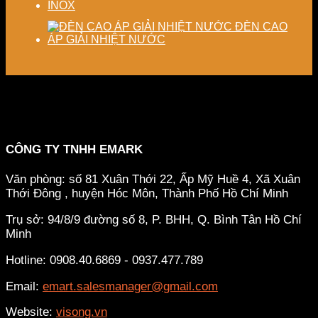
INOX
ĐÈN CAO
ÁP GIẢI NHIỆT NƯỚC
CÔNG TY TNHH EMARK
Văn phòng: số 81 Xuân Thới 22, Ấp Mỹ Huề 4, Xã Xuân
Thới Đông , huyện Hóc Môn, Thành Phố Hồ Chí Minh
Trụ sở: 94/8/9 đường số 8, P. BHH, Q. Bình Tân
Hồ Chí
Minh
Hotline: 0908.40.6869 - 0937.477.789
Email:
emart.salesmanager@gmail.com
Website:
visong.vn