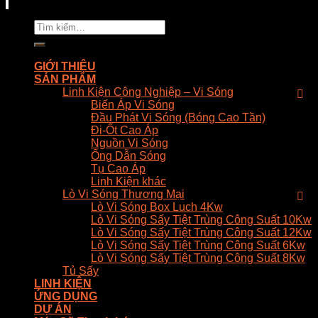
Tìm
kiếm:
GIỚI THIỆU
SẢN PHẨM
Linh Kiện Công Nghiệp – Vi Sóng
Biến Áp Vi Sóng
Đầu Phát Vi Sóng (Bóng Cao Tần)
Đi-Ốt Cao Áp
Nguồn Vi Sóng
Ống Dẫn Sóng
Tụ Cao Áp
Linh Kiện khác
Lò Vi Sóng Thương Mại
Lò Vi Sóng Box Luch 4Kw
Lò Vi Sóng Sấy Tiệt Trùng Công Suất 10Kw
Lò Vi Sóng Sấy Tiệt Trùng Công Suất 12Kw
Lò Vi Sóng Sấy Tiệt Trùng Công Suất 6Kw
Lò Vi Sóng Sấy Tiệt Trùng Công Suất 8Kw
Tủ Sấy
LINH KIỆN
ỨNG DỤNG
DỰ ÁN