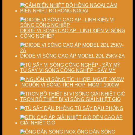
lượng
chất
CẢM
sấy
lượng
BIẾN NHIỆT ĐỘ HỒNG NGOẠI
công
sản
nghiệp
phẩm
DIODE VI SÓNG CAO ÁP - LINH KIỆN VI SÓNG
CÔNG NGHIỆP
DIODE VI SÓNG CAO ÁP MODEL 2DL 25KV-2A
TỦ SẤY VI SÓNG CÔNG NGHỆP - SẤY MỲ
NGUỒN VI SÓNG TÍCH HỢP MGMT 1000W
TRỌN BỘ THIẾT BỊ VI SÓNG GIẢI NHIỆT GIÓ
TỦ SẤY ĐẬU PHỘNG
ĐÈN CAO ÁP
GIẢI NHIỆT GIÓ
ỐNG DẪN SÓNG