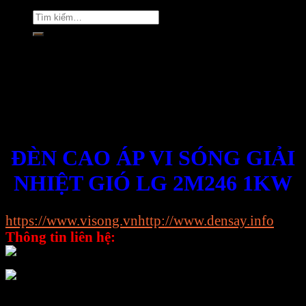
Tìm
kiếm:
Rate this post
ĐÈN CAO ÁP VI SÓNG GIẢI
NHIỆT GIÓ LG 2M246 1KW
Website:
https://www.visong.vn
http://www.densay.info
Thông tin liên hệ:
0898.864.118 – Ms Trang
0899.894.118 – Ms Nhung
Địa chỉ Kho: Số 81, Xuân Thới 22, Ấp Mỹ Huề 4,