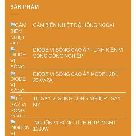
sấy
phẩm
SẢN PHẨM
công
nghiệp
CẢM BIẾN NHIỆT ĐỘ HỒNG NGOẠI
DIODE VI SÓNG CAO ÁP - LINH KIỆN VI
SÓNG CÔNG NGHIỆP
DIODE VI SÓNG CAO ÁP MODEL 2DL
25KV-2A
TỦ SẤY VI SÓNG CÔNG NGHỆP - SẤY
MỲ
NGUỒN VI SÓNG TÍCH HỢP MGMT
1000W