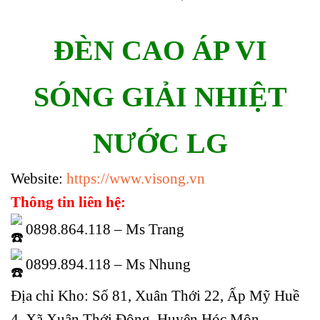
ĐÈN CAO ÁP VI
SÓNG GIẢI NHIỆT
NƯỚC LG
Website:
https://www.visong.vn
Thông tin liên hệ:
0898.864.118 – Ms Trang
0899.894.118 – Ms Nhung
Địa chỉ Kho: Số 81, Xuân Thới 22, Ấp Mỹ Huề
4, Xã Xuân Thới Đông, Huyện Hóc Môn,