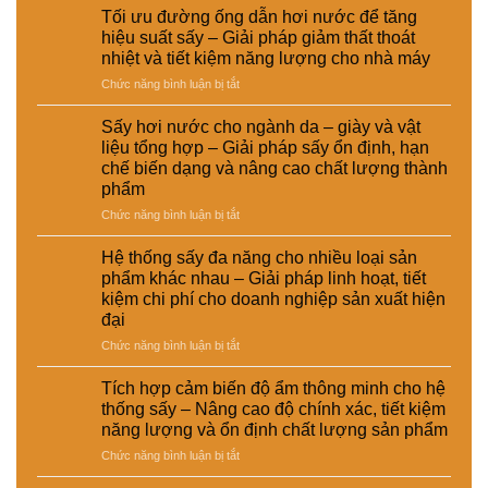
dụng
ăn
sấy
Giải
Tối ưu đường ống dẫn hơi nước để tăng
nồi
chăn
điện
pháp
hiệu suất sấy – Giải pháp giảm thất thoát
hơi
nuôi
–
nâng
nhiệt và tiết kiệm năng lượng cho nhà máy
tự
–
Lựa
cao
ở
Chức năng bình luận bị tắt
động
Giải
chọn
chất
Tối
trong
pháp
giải
lượng
ưu
hệ
ổn
pháp
Sấy hơi nước cho ngành da – giày và vật
và
đường
thống
định
kinh
hiệu
liệu tổng hợp – Giải pháp sấy ổn định, hạn
ống
sấy
dinh
tế
suất
chế biến dạng và nâng cao chất lượng thành
dẫn
hơi
dưỡng
cho
tái
phẩm
hơi
nước
và
nhà
chế
nước
–
ở
Chức năng bình luận bị tắt
nâng
máy
để
Giải
Sấy
cao
tăng
pháp
hơi
chất
Hệ thống sấy đa năng cho nhiều loại sản
hiệu
nâng
nước
lượng
phẩm khác nhau – Giải pháp linh hoạt, tiết
suất
cao
cho
sản
kiệm chi phí cho doanh nghiệp sản xuất hiện
sấy
hiệu
ngành
phẩm
đại
–
suất
da
Giải
và
–
ở
Chức năng bình luận bị tắt
pháp
tự
giày
Hệ
giảm
động
và
thống
Tích hợp cảm biến độ ẩm thông minh cho hệ
thất
hóa
vật
sấy
thống sấy – Nâng cao độ chính xác, tiết kiệm
thoát
nhà
liệu
đa
năng lượng và ổn định chất lượng sản phẩm
nhiệt
máy
tổng
năng
và
hợp
ở
Chức năng bình luận bị tắt
cho
tiết
–
Tích
nhiều