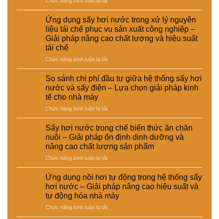
Chức năng bình luận bị tắt
Thông
báo
Ứng dụng sấy hơi nước trong xử lý nguyên
tạm
liệu tái chế phục vụ sản xuất công nghiệp –
ngưng
Giải pháp nâng cao chất lượng và hiệu suất
hoạt
tái chế
động
của
ở
Chức năng bình luận bị tắt
CÔNG
Ứng
TY
dụng
So sánh chi phí đầu tư giữa hệ thống sấy hơi
TNHH
sấy
nước và sấy điện – Lựa chọn giải pháp kinh
EMART
hơi
tế cho nhà máy
nước
ở
Chức năng bình luận bị tắt
trong
So
xử
sánh
lý
Sấy hơi nước trong chế biến thức ăn chăn
chi
nguyên
nuôi – Giải pháp ổn định dinh dưỡng và
phí
liệu
nâng cao chất lượng sản phẩm
đầu
tái
ở
Chức năng bình luận bị tắt
tư
chế
Sấy
giữa
phục
hơi
hệ
vụ
Ứng dụng nồi hơi tự động trong hệ thống sấy
nước
thống
sản
hơi nước – Giải pháp nâng cao hiệu suất và
trong
sấy
xuất
tự động hóa nhà máy
chế
hơi
công
ở
Chức năng bình luận bị tắt
biến
nước
nghiệp
Ứng
thức
và
–