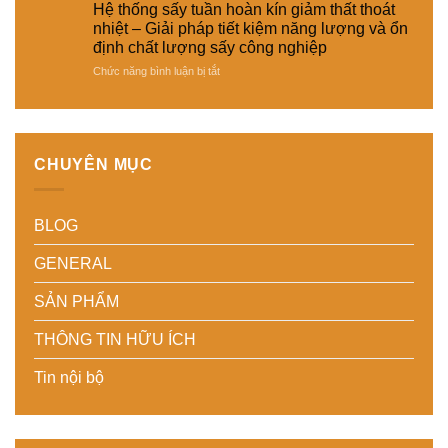
kiệm
Giải
hợp
loại
Hệ thống sấy tuần hoàn kín giảm thất thoát
năng
pháp
cảm
sản
nhiệt – Giải pháp tiết kiệm năng lượng và ổn
lượng
sấy
biến
phẩm
định chất lượng sấy công nghiệp
cho
ổn
độ
khác
nhà
ở
Chức năng bình luận bị tắt
định,
ẩm
nhau
máy
Hệ
hạn
thông
–
thống
chế
minh
Giải
sấy
biến
cho
pháp
tuần
dạng
hệ
linh
hoàn
và
thống
hoạt,
CHUYÊN MỤC
kín
nâng
sấy
tiết
giảm
cao
–
kiệm
thất
chất
Nâng
chi
BLOG
thoát
lượng
cao
phí
nhiệt
thành
độ
cho
–
phẩm
chính
doanh
GENERAL
Giải
xác,
nghiệp
pháp
tiết
sản
SẢN PHẨM
tiết
kiệm
xuất
kiệm
năng
hiện
THÔNG TIN HỮU ÍCH
năng
lượng
đại
lượng
và
Tin nội bộ
và
ổn
ổn
định
định
chất
chất
lượng
lượng
sản