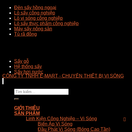
Đèn sấy hồng ngoại
Lò sấy công nghiệp
Lò vi sóng công nghiệp
Lò sấy thực phẩm công nghiệp
Máy sấy nông sản
Tủ rã đông
Sấy gỗ
Hệ thống sấy
Sấy hơi nước
CÔNG TY TNHH E-MART - CHUYÊN THIẾT BỊ VI SÓNG
Tìm
kiếm:
GIỚI THIỆU
SẢN PHẨM
Linh Kiện Công Nghiệp – Vi Sóng
Biến Áp Vi Sóng
Đầu Phát Vi Sóng (Bóng Cao Tần)