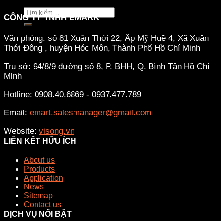
Tìm
CÔNG TY TNHH EMARK
kiếm:
Văn phòng: số 81 Xuân Thới 22, Ấp Mỹ Huề 4, Xã Xuân
Thới Đông , huyện Hóc Môn, Thành Phố Hồ Chí Minh
Trụ sở: 94/8/9 đường số 8, P. BHH, Q. Bình Tân
Hồ Chí
Minh
Hotline: 0908.40.6869 - 0937.477.789
Email:
emart.salesmanager@gmail.com
Website:
visong.vn
LIÊN KẾT HỮU ÍCH
About us
Products
Application
News
Sitemap
Contact us
DỊCH VỤ NỔI BẬT