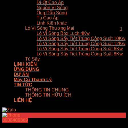
Đi-Ốt Cao Áp
Nguồn Vi Sóng
Ống Dẫn Sóng
Tụ Cao Áp
Linh Kiện khác
Lò Vi Sóng Thương Mại
Lò Vi Sóng Box Luch 4Kw
Lò Vi Sóng Sấy Tiệt Trùng Công Suất 10Kw
Lò Vi Sóng Sấy Tiệt Trùng Công Suất 12Kw
Lò Vi Sóng Sấy Tiệt Trùng Công Suất 6Kw
Lò Vi Sóng Sấy Tiệt Trùng Công Suất 8Kw
Tủ Sấy
LINH KIỆN
ỨNG DỤNG
DỰ ÁN
Máy Cũ Thanh Lý
TIN TỨC
THÔNG TIN CHUNG
THÔNG TIN HỮU ÍCH
LIÊN HỆ
0908406869