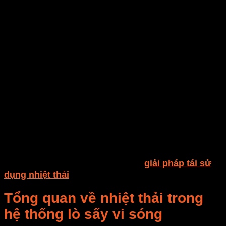
Trong sản xuất công nghiệp hiện nay, năng lượng là
yếu tố chiếm
30–60% chi phí vận hành
của một nhà
máy sấy. Việc
tái sử dụng nhiệt thải
không chỉ giúp
tiết kiệm điện năng mà còn giảm thiểu tác động môi
trường.
Đặc biệt với
hệ thống lò sấy vi sóng
, nơi nhiệt độ và
năng lượng được tạo ra liên tục, việc thu hồi và tái sử
dụng nhiệt thải đang trở thành
giải pháp chiến lược
để hướng đến
sản xuất xanh – tiết kiệm năng
lượng – hiệu suất cao
.
Hãy cùng
E-Mart
, đơn vị tiên phong trong công nghệ
sấy vi sóng công nghiệp tại Việt Nam, tìm hiểu chi tiết
cơ chế, lợi ích và ứng dụng của
giải pháp tái sử
dụng nhiệt thải
trong bài viết dưới đây.
Tổng quan về nhiệt thải trong
hệ thống lò sấy vi sóng