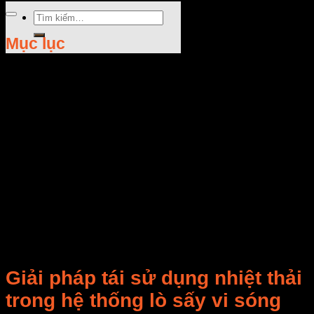
Tìm
kiếm:
Mục lục
Rate this post
Giải pháp tái sử dụng nhiệt thải
trong hệ thống lò sấy vi sóng