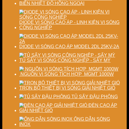
sấy
lượng
BIẾN NHIỆT ĐỘ HỒNG NGOẠI
công
sản
nghiệp
phẩm
DIODE VI SÓNG CAO ÁP - LINH KIỆN VI SÓNG
CÔNG NGHIỆP
DIODE VI SÓNG CAO ÁP MODEL 2DL 25KV-2A
TỦ SẤY VI SÓNG CÔNG NGHỆP - SẤY MỲ
NGUỒN VI SÓNG TÍCH HỢP MGMT 1000W
TRỌN BỘ THIẾT BỊ VI SÓNG GIẢI NHIỆT GIÓ
TỦ SẤY ĐẬU PHỘNG
ĐÈN CAO ÁP
GIẢI NHIỆT GIÓ
ỐNG DẪN SÓNG
INOX