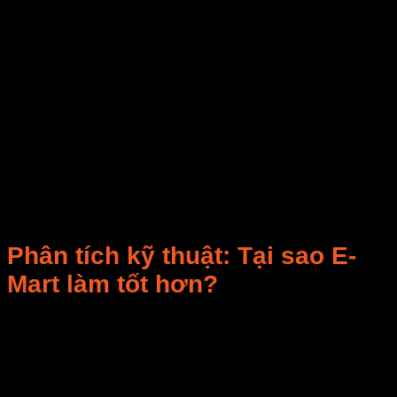
Tại
Công ty Cổ phần Chế biến Nông sản An Phú
,
hệ thống sấy vi sóng 100 kW tích hợp tái sử dụng
nhiệt thải của E-Mart đã đạt được:
Giảm 33% điện năng tiêu thụ
, tương đương
tiết kiệm
420 triệu đồng/năm
Nhiệt độ sấy ổn định 75°C ±1.5°C
Giảm phát thải 29 tấn CO₂ mỗi năm
Hoàn vốn đầu tư chỉ sau
16 tháng
Phân tích kỹ thuật: Tại sao E-
Mart làm tốt hơn?
Hệ thống tái sử
Giải pháp của E-
Tiêu chí
dụng nhiệt thông
Mart
thường
Hiệu suất