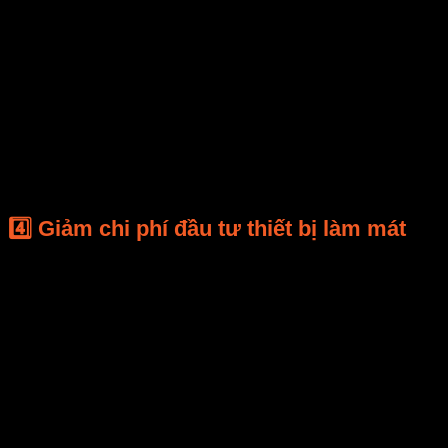
Nhờ luồng khí nóng tái sử dụng ổn định hơn,
nhiệt
độ sấy đồng đều ±2°C
, giúp:
Giảm cháy bề mặt sản phẩm,
Duy trì màu sắc tự nhiên,
Giữ hương vị và dinh dưỡng (đối với sản phẩm
thực phẩm, dược liệu).
4️⃣ Giảm chi phí đầu tư thiết bị làm mát
Với
hệ thống tái sử dụng nhiệt thải
, lượng nhiệt
thừa không còn cần quạt hút công suất lớn để tản
nhiệt.
Giảm chi phí đầu tư thiết bị làm mát đến
15–20%
.
Đồng thời,
kéo dài tuổi thọ của magnetron và quạt
tuần hoàn
– những bộ phận quan trọng nhất trong lò
sấy vi sóng.