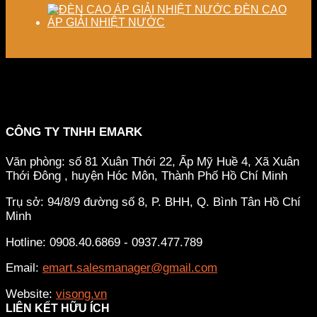
ĐÈN CAO
ÁP GIẢI NHIỆT NƯỚC
CÔNG TY TNHH EMARK
Văn phòng: số 81 Xuân Thới 22, Ấp Mỹ Huề 4, Xã Xuân
Thới Đông , huyện Hóc Môn, Thành Phố Hồ Chí Minh
Trụ sở: 94/8/9 đường số 8, P. BHH, Q. Bình Tân
Hồ Chí
Minh
Hotline: 0908.40.6869 - 0937.477.789
Email:
emart.salesmanager@gmail.com
Website:
visong.vn
LIÊN KẾT HỮU ÍCH