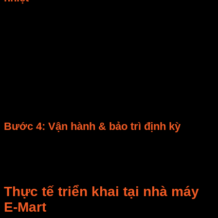
Hệ thống được lập trình để:
Tự cân bằng giữa lượng nhiệt tái sử dụng và
nhu cầu gia nhiệt mới,
Tự động đóng/mở van nhiệt theo mức ẩm sản
phẩm,
Ghi nhận dữ liệu vận hành và cảnh báo khi hiệu
suất giảm.
Bước 4: Vận hành & bảo trì định kỳ
Sau khi lắp đặt, E-Mart đào tạo đội vận hành, đồng
thời bảo trì định kỳ 6 tháng/lần để đảm bảo hiệu suất
thu hồi >90%.
Thực tế triển khai tại nhà máy
E-Mart