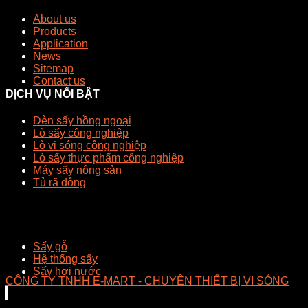
About us
Products
Application
News
Sitemap
Contact us
DỊCH VỤ NỔI BẬT
Đèn sấy hồng ngoại
Lò sấy công nghiệp
Lò vi sóng công nghiệp
Lò sấy thực phẩm công nghiệp
Máy sấy nông sản
Tủ rã đông
Sấy gỗ
Hệ thống sấy
Sấy hơi nước
CÔNG TY TNHH E-MART - CHUYÊN THIẾT BỊ VI SÓNG