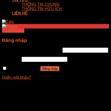
THÔNG TIN CHUNG
THÔNG TIN HỮU ÍCH
LIÊN HỆ
0908406869
Đăng nhập
Tên tài khoản hoặc địa chỉ email
*
Mật khẩu
*
Ghi nhớ mật khẩu
Đăng nhập
Quên mật khẩu?