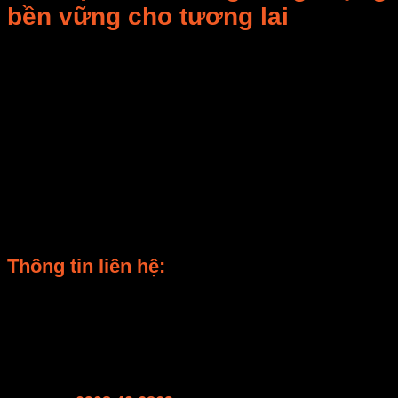
bền vững cho tương lai
Trong bối cảnh
ngành công nghiệp sấy tại Việt
Nam đang chuyển mình mạnh mẽ
, việc ứng dụng
giải pháp tái sử dụng nhiệt thải trong hệ thống lò
sấy vi sóng
không chỉ giúp
tiết kiệm chi phí điện
năng lên đến 35%
, mà còn mở ra hướng đi
phát
triển xanh – bền vững – hiệu quả lâu dài
.
Công nghệ này không chỉ phù hợp cho các nhà máy
lớn, mà còn
tối ưu cho doanh nghiệp vừa và nhỏ
với thời gian hoàn vốn chỉ từ
12–18 tháng
.
Thông tin liên hệ:
CÔNG TY TNHH E-MART
• Văn phòng: Số 81 Xuân Thới 22, Ấp Mỹ Huề 4, Xã
Xuân Thới Đông, Huyện Hóc Môn, TP. Hồ Chí Minh
• Trụ sở: 94/8/9 Đường số 8, P. Bình Hưng Hòa, Q.
Bình Tân, TP. Hồ Chí Minh