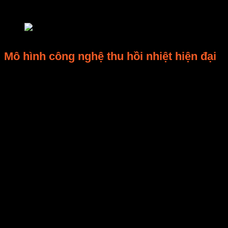
95%.\
Giải pháp tái sử dụng nhiệt thải trong hệ thống lò sấy vi
Mô hình công nghệ thu hồi nhiệt hiện đại
E-Mart ứng dụng ba mô hình tái sử dụng nhiệt phổ
biến:
Hiệu quả
Mô hình
Mô tả
tiết kiệm
điện
Bộ trao đổi
Dùng khí thải nóng để làm
15–20%
nhiệt khí-khí
nóng khí đầu vào
Hệ thống
Thu hồi nhiệt từ khí thải để
tuần hoàn
20–25%
đun nước sử dụng lại
nước nóng
Kết hợp
Dùng nhiệt thải kích hoạt
bơm nhiệt
chu trình bơm nhiệt để tái
30–35%