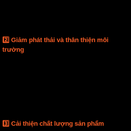
840
Giảm 30%
1.200 kWh/ngày
kWh/ngày
điện năng
Điều này tương đương
tiết kiệm hơn 100 triệu
đồng/năm
cho một lò sấy công suất 80 kW.
2️⃣ Giảm phát thải và thân thiện môi
trường
Mỗi kWh điện tiết kiệm được giúp giảm
0,95 kg
CO₂
.
Trung bình một hệ thống E-Mart giảm
28–35 tấn
CO₂/năm
.
Đây là con số quan trọng giúp doanh nghiệp đạt
chứng nhận môi trường ISO 14001
và nâng cao uy
tín thương hiệu xanh.
3️⃣ Cải thiện chất lượng sản phẩm