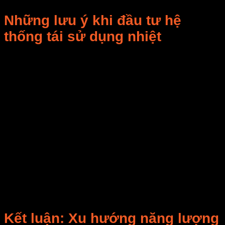
Những lưu ý khi đầu tư hệ
thống tái sử dụng nhiệt
Chọn đúng công suất lò:
Không nên tận dụng
100% nhiệt thải, cần duy trì mức tái sử dụng 70–
80% để tránh quá nhiệt.
Đảm bảo vật liệu sấy phù hợp:
Hệ thống này lý
tưởng cho các sản phẩm có độ ẩm cao (>20%)
như rau củ, dược liệu, gỗ, thủy sản.
Bảo trì định kỳ:
Vệ sinh ống dẫn khí và trao đổi
nhiệt 3–6 tháng/lần để giữ hiệu suất ổn định.
Kết hợp với công nghệ inverter:
Giúp kiểm
soát điện năng và lưu lượng khí tự động theo
thời gian thực.
Kết luận: Xu hướng năng lượng