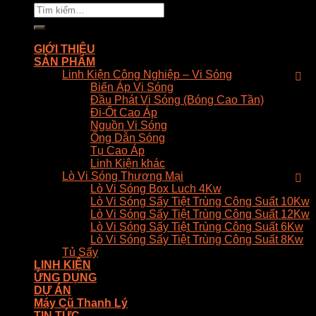
Tìm
kiếm:
GIỚI THIỆU
SẢN PHẨM
Linh Kiện Công Nghiệp – Vi Sóng
Biến Áp Vi Sóng
Đầu Phát Vi Sóng (Bóng Cao Tần)
Đi-Ốt Cao Áp
Nguồn Vi Sóng
Ống Dẫn Sóng
Tụ Cao Áp
Linh Kiện khác
Lò Vi Sóng Thương Mại
Lò Vi Sóng Box Luch 4Kw
Lò Vi Sóng Sấy Tiệt Trùng Công Suất 10Kw
Lò Vi Sóng Sấy Tiệt Trùng Công Suất 12Kw
Lò Vi Sóng Sấy Tiệt Trùng Công Suất 6Kw
Lò Vi Sóng Sấy Tiệt Trùng Công Suất 8Kw
Tủ Sấy
LINH KIỆN
ỨNG DỤNG
DỰ ÁN
Máy Cũ Thanh Lý
TIN TỨC