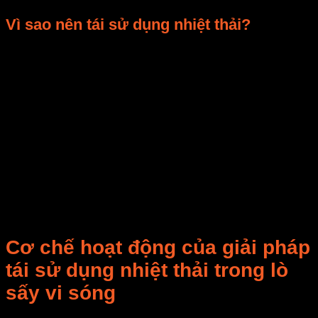
Vì sao nên tái sử dụng nhiệt thải?
Việc
tái sử dụng nhiệt thải trong hệ thống lò sấy vi
sóng
mang lại 3 giá trị cốt lõi:
Tiết kiệm năng lượng:
Giảm 20–35% điện tiêu
thụ so với vận hành thông thường.
Giảm phát thải CO₂:
Góp phần đạt chứng nhận
ISO 50001
về quản lý năng lượng.
Tăng tuổi thọ thiết bị:
Nhờ kiểm soát nhiệt độ
vận hành ổn định, tránh quá tải cho hệ thống làm
mát.
Cơ chế hoạt động của giải pháp
tái sử dụng nhiệt thải trong lò
sấy vi sóng