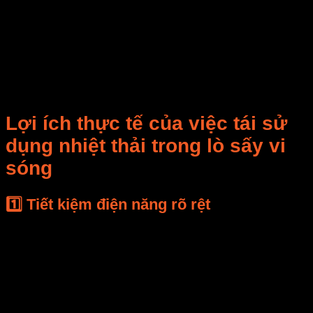
(Heat Pump)
sinh năng lượng
Điểm khác biệt lớn nhất:
Giải pháp
E-Mart
tích hợp
bộ cảm biến nhiệt độ, độ
ẩm và inverter điều khiển lưu lượng khí
, giúp quá
trình
thu hồi – tái sử dụng – phân phối nhiệt thải
tự động
, tối ưu hóa điện năng từng giây.
Lợi ích thực tế của việc tái sử
dụng nhiệt thải trong lò sấy vi
sóng
1️⃣ Tiết kiệm điện năng rõ rệt
Theo kết quả đo lường tại nhà máy sấy dược liệu An
Phát (Bình Dương):
Trước khi lắp hệ thống tái
Sau khi
Tỷ lệ tiết
sử dụng nhiệt thải
lắp đặt
kiệm