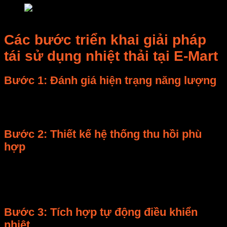
Giải pháp tái sử dụng nhiệt thải trong hệ thống lò sấy vi
Các bước triển khai giải pháp
tái sử dụng nhiệt thải tại E-Mart
Bước 1: Đánh giá hiện trạng năng lượng
Kỹ sư E-Mart khảo sát và đo nhiệt độ khí thải, lưu
lượng gió, công suất tiêu thụ điện thực tế của lò sấy.
Bước 2: Thiết kế hệ thống thu hồi phù
hợp
Tùy loại vật liệu (gỗ, dược liệu, nông sản, thủy sản),
E-Mart sẽ tính toán
hệ số trao đổi nhiệt
, diện tích
ống dẫn, và cấu hình điều khiển inverter.
Bước 3: Tích hợp tự động điều khiển
nhiệt