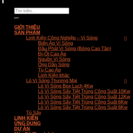
Tìm
kiếm:
GIỚI THIỆU
SẢN PHẨM
Linh Kiện Công Nghiệp – Vi Sóng
Biến Áp Vi Sóng
Đầu Phát Vi Sóng (Bóng Cao Tần)
Đi-Ốt Cao Áp
Nguồn Vi Sóng
Ống Dẫn Sóng
Tụ Cao Áp
Linh Kiện khác
Lò Vi Sóng Thương Mại
Lò Vi Sóng Box Luch 4Kw
Lò Vi Sóng Sấy Tiệt Trùng Công Suất 10Kw
Lò Vi Sóng Sấy Tiệt Trùng Công Suất 12Kw
Lò Vi Sóng Sấy Tiệt Trùng Công Suất 6Kw
Lò Vi Sóng Sấy Tiệt Trùng Công Suất 8Kw
Tủ Sấy
LINH KIỆN
ỨNG DỤNG
DỰ ÁN