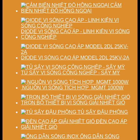
lượng
chất
CẢM
sấy
lượng
BIẾN NHIỆT ĐỘ HỒNG NGOẠI
công
sản
nghiệp
phẩm
DIODE VI SÓNG CAO ÁP - LINH KIỆN VI SÓNG
CÔNG NGHIỆP
DIODE VI SÓNG CAO ÁP MODEL 2DL 25KV-2A
TỦ SẤY VI SÓNG CÔNG NGHỆP - SẤY MỲ
NGUỒN VI SÓNG TÍCH HỢP MGMT 1000W
TRỌN BỘ THIẾT BỊ VI SÓNG GIẢI NHIỆT GIÓ
TỦ SẤY ĐẬU PHỘNG
ĐÈN CAO ÁP
GIẢI NHIỆT GIÓ
ỐNG DẪN SÓNG