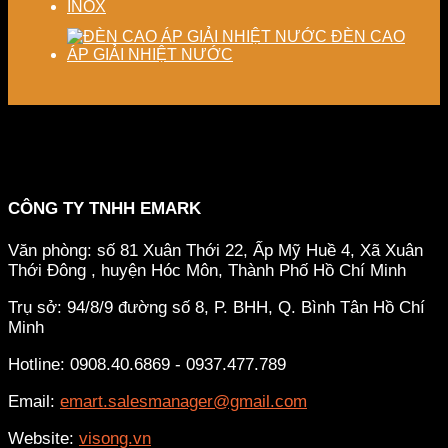
INOX
ĐÈN CAO
ÁP GIẢI NHIỆT NƯỚC
CÔNG TY TNHH EMARK
Văn phòng: số 81 Xuân Thới 22, Ấp Mỹ Huề 4, Xã Xuân
Thới Đông , huyện Hóc Môn, Thành Phố Hồ Chí Minh
Trụ sở: 94/8/9 đường số 8, P. BHH, Q. Bình Tân
Hồ Chí
Minh
Hotline: 0908.40.6869 - 0937.477.789
Email:
emart.salesmanager@gmail.com
Website:
visong.vn