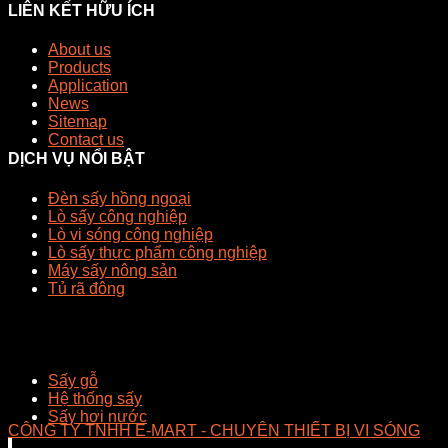
LIÊN KẾT HỮU ÍCH
About us
Products
Application
News
Sitemap
Contact us
DỊCH VỤ NỔI BẬT
Đèn sấy hồng ngoại
Lò sấy công nghiệp
Lò vi sóng công nghiệp
Lò sấy thực phẩm công nghiệp
Máy sấy nông sản
Tủ rã đông
Sấy gỗ
Hệ thống sấy
Sấy hơi nước
CÔNG TY TNHH E-MART - CHUYÊN THIẾT BỊ VI SÓNG