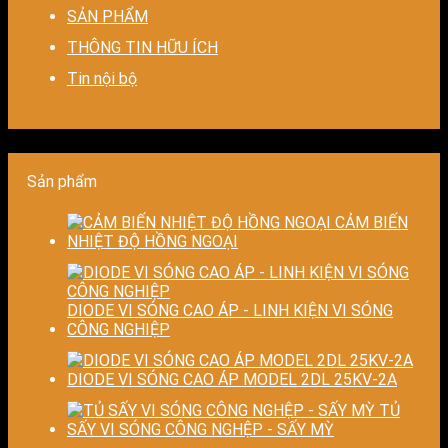
cho
chế
–
hoạt,
nhiệt
SẢN PHẨM
nhà
biến
Nâng
tiết
–
máy
dạng
cao
kiệm
Giải
THÔNG TIN HỮU ÍCH
và
độ
chi
pháp
Tin nội bộ
nâng
chính
phí
tiết
cao
xác,
cho
kiệm
chất
tiết
doanh
năng
lượng
kiệm
nghiệp
lượn
thành
năng
sản
và
phẩm
lượng
xuất
ổn
Sản phẩm
và
hiện
định
ổn
đại
chất
CẢM BIẾN
định
lượn
NHIỆT ĐỘ HỒNG NGOẠI
chất
sấy
lượng
công
sản
nghi
phẩm
DIODE VI SÓNG CAO ÁP - LINH KIỆN VI SÓNG
CÔNG NGHIỆP
DIODE VI SÓNG CAO ÁP MODEL 2DL 25KV-2A
TỦ
SẤY VI SÓNG CÔNG NGHỆP - SẤY MỲ