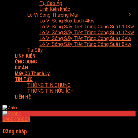
Tụ Cao Áp
Linh Kiện khác
Lò Vi Sóng Thương Mại
Lò Vi Sóng Box Luch 4Kw
Lò Vi Sóng Sấy Tiệt Trùng Công Suất 10Kw
Lò Vi Sóng Sấy Tiệt Trùng Công Suất 12Kw
Lò Vi Sóng Sấy Tiệt Trùng Công Suất 6Kw
Lò Vi Sóng Sấy Tiệt Trùng Công Suất 8Kw
Tủ Sấy
LINH KIỆN
ỨNG DỤNG
DỰ ÁN
Máy Cũ Thanh Lý
TIN TỨC
THÔNG TIN CHUNG
THÔNG TIN HỮU ÍCH
LIÊN HỆ
0908406869
Đăng nhập