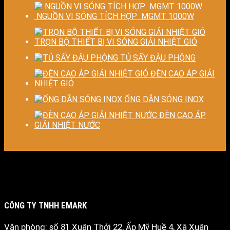
NGUỒN VI SÓNG TÍCH HỢP MGMT 1000W
TRỌN BỘ THIẾT BỊ VI SÓNG GIẢI NHIỆT GIÓ
TỦ SẤY ĐẬU PHỘNG
ĐÈN CAO ÁP GIẢI
NHIỆT GIÓ
ỐNG DẪN SÓNG INOX
ĐÈN CAO ÁP
GIẢI NHIỆT NƯỚC
CÔNG TY TNHH EMARK
Văn phòng: số 81 Xuân Thới 22, Ấp Mỹ Huề 4, Xã Xuân