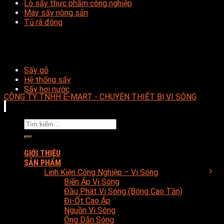
Lò sấy thực phẩm công nghiệp
Máy sấy nông sản
Tủ rã đông
Sấy gỗ
Hệ thống sấy
Sấy hơi nước
CÔNG TY TNHH E-MART - CHUYÊN THIẾT BỊ VI SÓNG
Tìm
kiếm:
GIỚI THIỆU
SẢN PHẨM
Linh Kiện Công Nghiệp – Vi Sóng
Biến Áp Vi Sóng
Đầu Phát Vi Sóng (Bóng Cao Tần)
Đi-Ốt Cao Áp
Nguồn Vi Sóng
Ống Dẫn Sóng