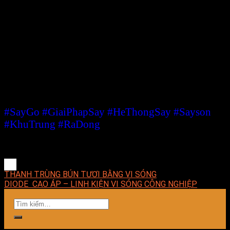
mặt kỹ thuật, hợp lý về chi phí, dễ dàng làm chủ
công nghệ và mang lại giải pháp phù hợp nhất cho
doanh nghiệp.
E-MART luôn hướng về khách hàng với phương
châm luôn đặt sự hài lòng của khách hàng lên
hàng đầu, xem sự thành công của khách hàng
chính là sự thành công của công ty.
Liên hệ E-MART để được tư vấn miễn phí nhé
khách.
#SayGo
#GiaiPhapSay
#HeThongSay
#Sayson
#KhuTrung
#RaDong
THANH TRÙNG BÚN TƯƠI BẰNG VI SÓNG
DIODE CAO ÁP – LINH KIỆN VI SÓNG CÔNG NGHIỆP