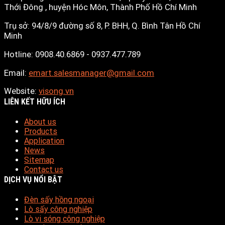
Thới Đông , huyện Hóc Môn, Thành Phố Hồ Chí Minh
Trụ sở: 94/8/9 đường số 8, P. BHH, Q. Bình Tân
Hồ Chí
Minh
Hotline: 0908.40.6869 - 0937.477.789
Email:
emart.salesmanager@gmail.com
Website:
visong.vn
LIÊN KẾT HỮU ÍCH
About us
Products
Application
News
Sitemap
Contact us
DỊCH VỤ NỔI BẬT
Đèn sấy hồng ngoại
Lò sấy công nghiệp
Lò vi sóng công nghiệp