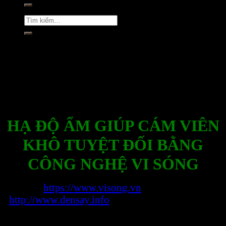
kiếm:
Tìm
kiếm:
Rate this post
HẠ ĐỘ ẨM GIÚP CÁM VIÊN
KHÔ TUYỆT ĐỐI BẰNG
CÔNG NGHỆ VI SÓNG
Website:
https://www.visong.vn
http://www.densay.info
Thông tin liên hệ để được tư vấn miễn phí:
☎️0898.864.118 – Ms Trang