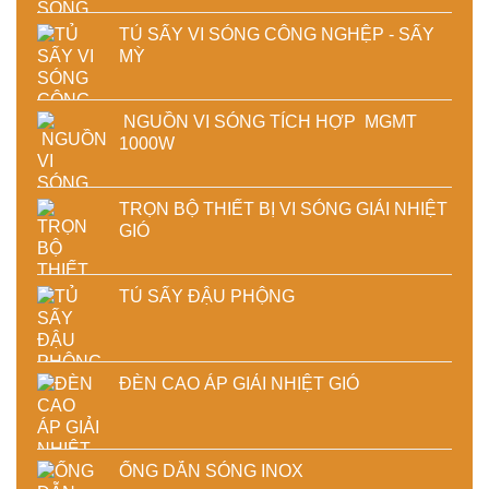
TỦ SẤY VI SÓNG CÔNG NGHỆP - SẤY
MỲ
NGUỒN VI SÓNG TÍCH HỢP MGMT
1000W
TRỌN BỘ THIẾT BỊ VI SÓNG GIẢI NHIỆT
GIÓ
TỦ SẤY ĐẬU PHỘNG
ĐÈN CAO ÁP GIẢI NHIỆT GIÓ
ỐNG DẪN SÓNG INOX