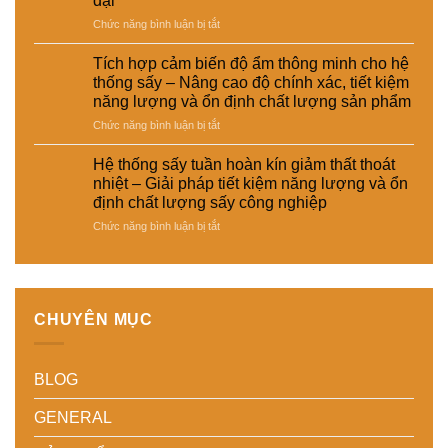
đại
–
suất
da
Giải
và
–
ở
Chức năng bình luận bị tắt
pháp
tự
giày
Hệ
giảm
động
và
thống
Tích hợp cảm biến độ ẩm thông minh cho hệ
thất
hóa
vật
sấy
thống sấy – Nâng cao độ chính xác, tiết kiệm
thoát
nhà
liệu
đa
năng lượng và ổn định chất lượng sản phẩm
nhiệt
máy
tổng
năng
và
hợp
ở
Chức năng bình luận bị tắt
cho
tiết
–
Tích
nhiều
kiệm
Giải
hợp
loại
Hệ thống sấy tuần hoàn kín giảm thất thoát
năng
pháp
cảm
sản
nhiệt – Giải pháp tiết kiệm năng lượng và ổn
lượng
sấy
biến
phẩm
định chất lượng sấy công nghiệp
cho
ổn
độ
khác
nhà
ở
Chức năng bình luận bị tắt
định,
ẩm
nhau
máy
Hệ
hạn
thông
–
thống
chế
minh
Giải
sấy
biến
cho
pháp
tuần
dạng
hệ
linh
hoàn
và
thống
hoạt,
CHUYÊN MỤC
kín
nâng
sấy
tiết
giảm
cao
–
kiệm
thất
chất
Nâng
chi
BLOG
thoát
lượng
cao
phí
nhiệt
thành
độ
cho
–
phẩm
chính
doanh
GENERAL
Giải
xác,
nghiệp
pháp
tiết
sản