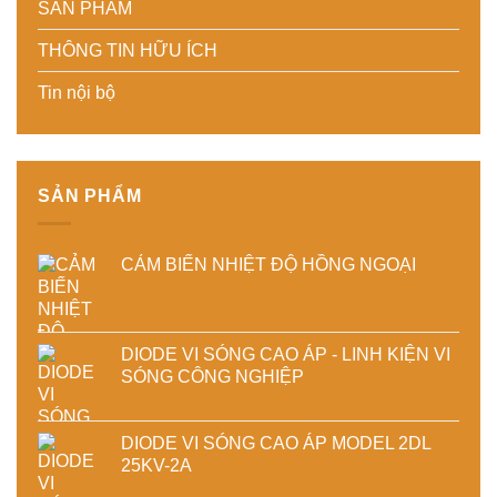
SẢN PHẨM
tiết
kiệm
xuất
kiệm
năng
hiện
THÔNG TIN HỮU ÍCH
năng
lượng
đại
lượng
và
Tin nội bộ
và
ổn
ổn
định
định
chất
chất
lượng
lượng
sản
sấy
phẩm
SẢN PHẨM
công
nghiệp
CẢM BIẾN NHIỆT ĐỘ HỒNG NGOẠI
DIODE VI SÓNG CAO ÁP - LINH KIỆN VI
SÓNG CÔNG NGHIỆP
DIODE VI SÓNG CAO ÁP MODEL 2DL
25KV-2A