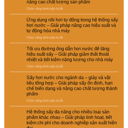
nâng cao chất lượng sản phẩm
đầu
tái
ở
Chức năng bình luận bị tắt
tư
chế
Sấy
giữa
phục
hơi
hệ
vụ
Ứng dụng nồi hơi tự động trong hệ thống sấy
nước
thống
sản
hơi nước – Giải pháp nâng cao hiệu suất và
trong
sấy
xuất
tự động hóa nhà máy
chế
hơi
công
ở
Chức năng bình luận bị tắt
biến
nước
nghiệp
Ứng
thức
và
–
dụng
ăn
sấy
Giải
Tối ưu đường ống dẫn hơi nước để tăng
nồi
chăn
điện
pháp
hiệu suất sấy – Giải pháp giảm thất thoát
hơi
nuôi
–
nâng
nhiệt và tiết kiệm năng lượng cho nhà máy
tự
–
Lựa
cao
ở
Chức năng bình luận bị tắt
động
Giải
chọn
chất
Tối
trong
pháp
giải
lượng
ưu
hệ
ổn
pháp
Sấy hơi nước cho ngành da – giày và vật
và
đường
thống
định
kinh
hiệu
liệu tổng hợp – Giải pháp sấy ổn định, hạn
ống
sấy
dinh
tế
suất
chế biến dạng và nâng cao chất lượng thành
dẫn
hơi
dưỡng
cho
tái
phẩm
hơi
nước
và
nhà
chế
nước
–
ở
Chức năng bình luận bị tắt
nâng
máy
để
Giải
Sấy
cao
tăng
pháp
hơi
chất
Hệ thống sấy đa năng cho nhiều loại sản
hiệu
nâng
nước
lượng
phẩm khác nhau – Giải pháp linh hoạt, tiết
suất
cao
cho
sản
kiệm chi phí cho doanh nghiệp sản xuất hiện
sấy
hiệu
ngành
phẩm