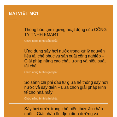
BÀI VIẾT MỚI
Thông báo tạm ngưng hoạt động của CÔNG
TY TNHH EMART
ở
Chức năng bình luận bị tắt
Thông
báo
Ứng dụng sấy hơi nước trong xử lý nguyên
tạm
liệu tái chế phục vụ sản xuất công nghiệp –
ngưng
Giải pháp nâng cao chất lượng và hiệu suất
hoạt
tái chế
động
của
ở
Chức năng bình luận bị tắt
CÔNG
Ứng
TY
dụng
So sánh chi phí đầu tư giữa hệ thống sấy hơi
TNHH
sấy
nước và sấy điện – Lựa chọn giải pháp kinh
EMART
hơi
tế cho nhà máy
nước
ở
Chức năng bình luận bị tắt
trong
So
xử
sánh
lý
Sấy hơi nước trong chế biến thức ăn chăn
chi
nguyên
nuôi – Giải pháp ổn định dinh dưỡng và
phí
liệu