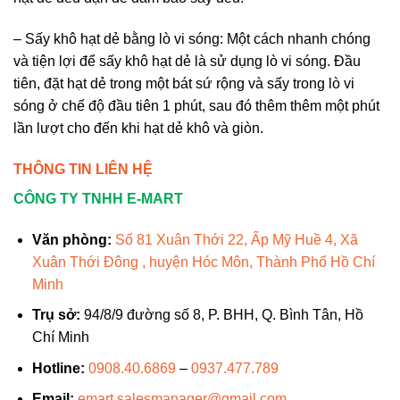
– Sấy khô hạt dẻ bằng lò vi sóng: Một cách nhanh chóng
và tiện lợi để sấy khô hạt dẻ là sử dụng lò vi sóng. Đầu
tiên, đặt hạt dẻ trong một bát sứ rộng và sấy trong lò vi
sóng ở chế độ đầu tiên 1 phút, sau đó thêm thêm một phút
lần lượt cho đến khi hạt dẻ khô và giòn.
THÔNG TIN LIÊN HỆ
CÔNG TY TNHH E-MART
Văn phòng:
Số 81 Xuân Thới 22, Ấp Mỹ Huề 4, Xã
Xuân Thới Đông , huyện Hóc Môn, Thành Phố Hồ Chí
Minh
Trụ sở:
94/8/9 đường số 8, P. BHH, Q. Bình Tân, Hồ
Chí Minh
Hotline:
0908.40.6869
–
0937.477.789
Email:
emart.salesmanager@gmail.com