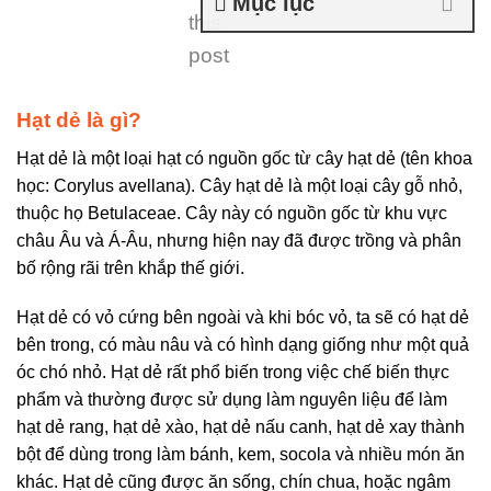
Mục lục
this
post
Hạt dẻ là gì?
Hạt dẻ là một loại hạt có nguồn gốc từ cây hạt dẻ (tên khoa
học: Corylus avellana). Cây hạt dẻ là một loại cây gỗ nhỏ,
thuộc họ Betulaceae. Cây này có nguồn gốc từ khu vực
châu Âu và Á-Âu, nhưng hiện nay đã được trồng và phân
bố rộng rãi trên khắp thế giới.
Hạt dẻ có vỏ cứng bên ngoài và khi bóc vỏ, ta sẽ có hạt dẻ
bên trong, có màu nâu và có hình dạng giống như một quả
óc chó nhỏ. Hạt dẻ rất phổ biến trong việc chế biến thực
phẩm và thường được sử dụng làm nguyên liệu để làm
hạt dẻ rang, hạt dẻ xào, hạt dẻ nấu canh, hạt dẻ xay thành
bột để dùng trong làm bánh, kem, socola và nhiều món ăn
khác. Hạt dẻ cũng được ăn sống, chín chua, hoặc ngâm