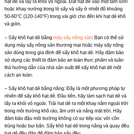
hạt dẻ và lấy ra khỏi vỏ ngoài. Đặt hạt dẻ vào một tấm lưới
hoặc khay nướng trong lò sấy và sấy ở nhiệt độ khoảng
50-60°C (120-140°F) trong vài giờ cho đến khi hạt dẻ khô
và giòn.
– Sấy khô hạt dẻ bằng
máy sấy nông sản
: Bạn có thể sử
dụng máy sấy nông sản thương mại hoặc máy sấy nông
sản dùng trong gia đình để sấy khô hạt dẻ. Hãy đảm bảo
sử dụng các thiết bị đảm bảo an toàn thực phẩm và tuân
thủ hướng dẫn của nhà sản xuất để sấy khô hạt dẻ một
cách an toàn.
– Sấy khô hạt dẻ bằng nắng: Đây là một phương pháp tự
nhiên để sấy khô hạt dẻ. Đầu tiên, hãy làm sạch hạt dẻ và
lấy ra khỏi vỏ ngoài. Trải hạt dẻ ra một khay nằm ngoài trời
trong môi trường khô ráo, ẩm ướt và nắng mặt trời. Hãy
đảm bảo đậu môi trường không có sự tiếp xúc với côn
trùng hoặc bụi bẩn. Sấy khô hạt dẻ trong nắng và quay đều
hạt dẻ đều đặn để đảm bảo sấy đều.