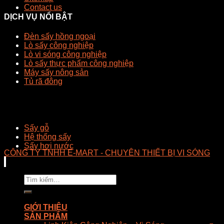
Contact us
DỊCH VỤ NỔI BẬT
Đèn sấy hồng ngoại
Lò sấy công nghiệp
Lò vi sóng công nghiệp
Lò sấy thực phẩm công nghiệp
Máy sấy nông sản
Tủ rã đông
Sấy gỗ
Hệ thống sấy
Sấy hơi nước
CÔNG TY TNHH E-MART - CHUYÊN THIẾT BỊ VI SÓNG
Tìm
kiếm:
GIỚI THIỆU
SẢN PHẨM