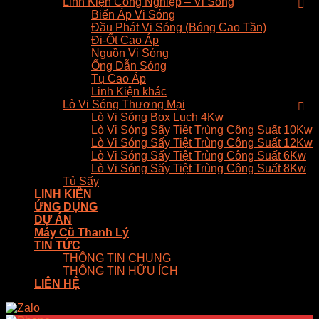
Linh Kiện Công Nghiệp – Vi Sóng
Biến Áp Vi Sóng
Đầu Phát Vi Sóng (Bóng Cao Tần)
Đi-Ốt Cao Áp
Nguồn Vi Sóng
Ống Dẫn Sóng
Tụ Cao Áp
Linh Kiện khác
Lò Vi Sóng Thương Mại
Lò Vi Sóng Box Luch 4Kw
Lò Vi Sóng Sấy Tiệt Trùng Công Suất 10Kw
Lò Vi Sóng Sấy Tiệt Trùng Công Suất 12Kw
Lò Vi Sóng Sấy Tiệt Trùng Công Suất 6Kw
Lò Vi Sóng Sấy Tiệt Trùng Công Suất 8Kw
Tủ Sấy
LINH KIỆN
ỨNG DỤNG
DỰ ÁN
Máy Cũ Thanh Lý
TIN TỨC
THÔNG TIN CHUNG
THÔNG TIN HỮU ÍCH
LIÊN HỆ