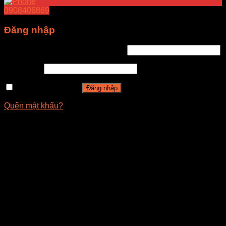
0908406869
Đăng nhập
Tên tài khoản hoặc địa chỉ email
*
Mật khẩu
*
Ghi nhớ mật khẩu
Đăng nhập
Quên mật khẩu?