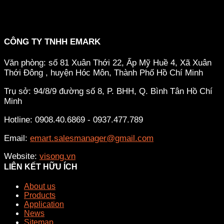
CÔNG TY TNHH EMARK
Văn phòng: số 81 Xuân Thới 22, Ấp Mỹ Huề 4, Xã Xuân
Thới Đông , huyện Hóc Môn, Thành Phố Hồ Chí Minh
Trụ sở: 94/8/9 đường số 8, P. BHH, Q. Bình Tân
Hồ Chí
Minh
Hotline: 0908.40.6869 - 0937.477.789
Email:
emart.salesmanager@gmail.com
Website:
visong.vn
LIÊN KẾT HỮU ÍCH
About us
Products
Application
News
Sitemap