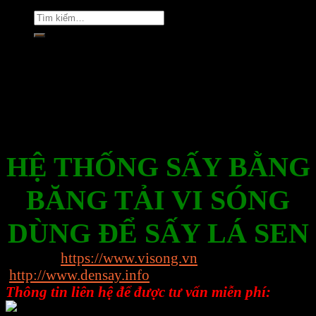
Tìm
kiếm:
Rate this post
HỆ THỐNG SẤY BẰNG
BĂNG TẢI VI SÓNG
DÙNG ĐỂ SẤY LÁ SEN
Website:
https://www.visong.vn
http://www.densay.info
Thông tin liên hệ để được tư vấn miễn phí:
0898.864.118 – Ms Trang