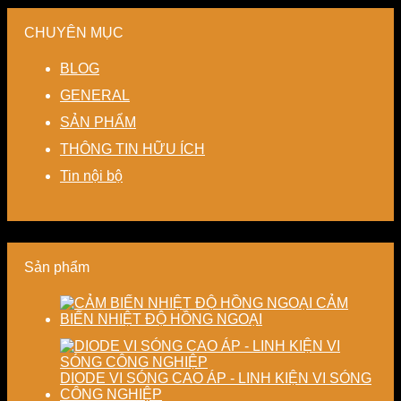
tuần
và
nhau
pháp
minh
nhà
hoàn
tiết
–
sấy
cho
máy
CHUYÊN MỤC
kín
kiệm
Giải
ổn
hệ
giảm
năng
pháp
định,
thống
BLOG
thất
lượng
linh
hạn
sấy
thoát
cho
hoạt,
chế
–
GENERAL
nhiệt
nhà
tiết
biến
Nâng
SẢN PHẨM
–
máy
kiệm
dạng
cao
Giải
chi
và
độ
THÔNG TIN HỮU ÍCH
pháp
phí
nâng
chính
tiết
cho
cao
xác,
Tin nội bộ
kiệm
doanh
chất
tiết
năng
nghiệp
lượng
kiệm
lượng
sản
thành
năng
và
xuất
phẩm
lượng
ổn
hiện
và
Sản phẩm
định
đại
ổn
chất
định
lượng
chất
CẢM
sấy
lượng
BIẾN NHIỆT ĐỘ HỒNG NGOẠI
công
sản
nghiệp
phẩm
DIODE VI SÓNG CAO ÁP - LINH KIỆN VI SÓNG
CÔNG NGHIỆP