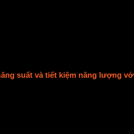
ách hoàn hảo
. Mỗi lô sản phẩm được sấy trong điều kiệ
các tiêu chuẩn khắt khe. Cả về chất lượng và an toàn.
ng năng suất
. Bạn không cần nhiều nhân sự để giám sát 
rung vào công việc có giá trị hơn. Ví dụ, việc sấy 5 t
ể chỉ cần 1-2 người vận hành và giám sát chung. Năng s
i khả năng
vận hành 24/7 không cần giám sát liên tục
ặc biệt hiệu quả cho các doanh nghiệp cần sản lượng c
t yếu.
ăng suất và tiết kiệm năng lượng vớ
hể bỏ qua hiệu quả thực sự của nó. Hiệu quả này được đ
hóa
hiệu suất sấy
. Hệ thống tự động kiểm soát chặt chẽ