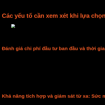
Sự
ổn định
trong vận hành cũng rất quan trọng. Hệ thố
sản xuất. Bạn có thể tin tưởng vào kết quả của mỗi lô s
Các yếu tố cần xem xét khi lựa chọ
nhiệt độ sấy
Đầu tư vào
hệ thống sấy điều khiển tự động
là một q
Đánh giá chi phí đầu tư ban đầu và thời gi
Chi phí đầu tư ban đầu
cho một
hệ thống sấy điều 
nhìn vào con số ban đầu. Hãy phân tích
thời gian hoà
công
, và tăng
năng suất cao
.
Để
đánh giá hiệu quả kinh tế của hệ thống sấy điề
động so với bán tự động
. Tính toán lượng sản phẩm 
1-3 năm. Điều này tùy thuộc vào quy mô và loại sản p
Khả năng tích hợp và giám sát từ xa: Sức