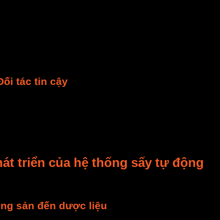
p. Đặc biệt là với các công nghệ
IoT
(Internet vạn vật).
máy tính. Dù bạn ở bất cứ đâu. Điều này không chỉ tiện 
hu thập
dữ liệu vận hành
chi tiết. Ví dụ như nhiệt độ, đ
rợ bạn đưa ra quyết định cải tiến. Đây là bước tiến quan
ối tác tin cậy
 Họ không chỉ bán thiết bị. Họ còn cung cấp giải pháp to
sấy
. Đảm bảo họ có đội ngũ kỹ sư chuyên nghiệp. Họ ph
h vụ hỗ trợ kỹ thuật sau bán hàng rất quan trọng. Nó đ
át triển của hệ thống sấy tự động
yết. Nó đã và đang được ứng dụng rộng rãi. Nhiều ngành
ng sản đến dược liệu