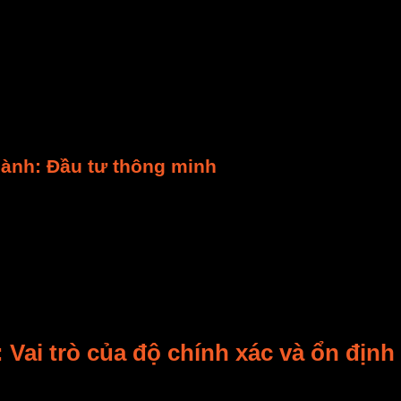
, hệ thống sẽ tự động điều chỉnh lượng nhiệt cấp vào. Nó
chu trình sấy
. Nó không chỉ đẩy nhanh tiến độ sản xuất.
 48 giờ xuống còn 30-36 giờ. Nhờ đó, bạn có thể sấy nhi
đều sản phẩm sấy
. Mọi sản phẩm trong lô đều được sấ
ưa đủ khô (dễ hỏng).
hành: Đầu tư thông minh
ệ thống sấy điều khiển tự động
tối ưu hóa
lượng nhiệt
ống sẽ điều chỉnh theo
độ ẩm vật liệu đầu vào
và đường c
hấy, hệ thống tự động có thể giúp tiết kiệm 15-30% năng
giảm
chi phí vận hành
. Đây là khoản tiết kiệm đáng kể v
các điểm chưa hiệu quả. Từ đó, bạn có thể cải tiến quy 
Vai trò của độ chính xác và ổn định