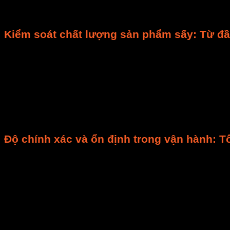
Chất lượng là yếu tố quyết định sự thành công của sả
Kiểm soát chất lượng sản phẩm sấy: Từ đầ
Hệ thống sấy điều khiển tự động
giúp kiểm soát
chấ
ẩm
đầu ra chính xác. Điều này cực kỳ quan trọng cho 
kiểm soát độ ẩm giúp kéo dài thời gian bảo quản. Nó
Hệ thống giúp giảm thiểu hư hỏng vật liệu. Nó ngăn ch
không bị caramel hóa. Dược liệu sẽ giữ được hàm lượ
và dinh dưỡng.
Độ chính xác và ổn định trong vận hành: T
Để đạt được chất lượng vượt trội,
độ chính xác
là yếu
độ ẩm
và
cảm biến nhiệt độ
có độ nhạy cao. Chúng thu
điều chỉnh nhiệt độ, độ ẩm và lưu lượng gió. Mọi thứ di
Các thiết bị chấp hành như
van điều khiển tự động
v
dụ, nếu độ ẩm trong buồng sấy tăng lên, van sẽ tự độ