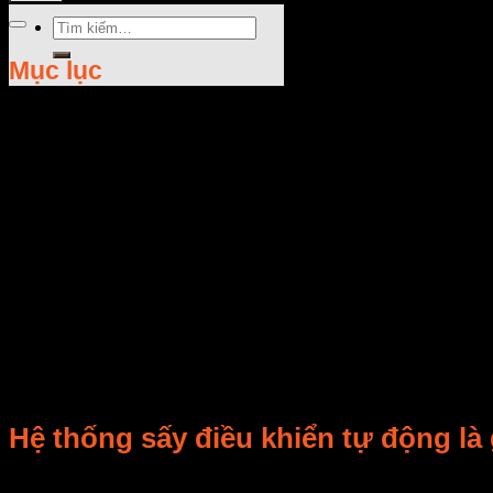
Tìm
kiếm:
Mục lục
Rate this post
Hệ thống sấy điều khiển tự động là 