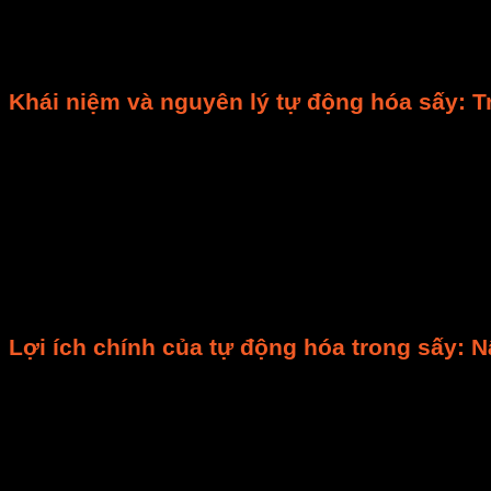
Bạn tự hỏi liệu có cách nào để sấy khô sản phẩm mà k
cỗ máy, mà là một giải pháp công nghệ toàn diện. Nó g
Khái niệm và nguyên lý tự động hóa sấy: Tr
Hệ thống sấy điều khiển tự động
là một tổ hợp các t
trình cài đặt sẵn. Điều này loại bỏ phần lớn sự can thi
Nó nhận tín hiệu từ các
cảm biến nhiệt độ
,
cảm biến
chấp hành. Ví dụ như van nhiệt, quạt gió, hoặc bộ phận
Sự tương tác giữa người và máy diễn ra qua
HMI
(Gia
Họ có thể theo dõi
dữ liệu vận hành
theo thời gian th
sấy
hoàn toàn. Từ lúc nạp nguyên liệu đến khi sản ph
Lợi ích chính của tự động hóa trong sấy: 
Việc chuyển đổi sang
hệ thống sấy điều khiển tự độ
Đầu tiên, nó
giảm thiểu lỗi do con người
. Khi quy tr
gian sấy không đủ, hoặc độ ẩm không được kiểm soát c
hành theo lập trình chính xác.