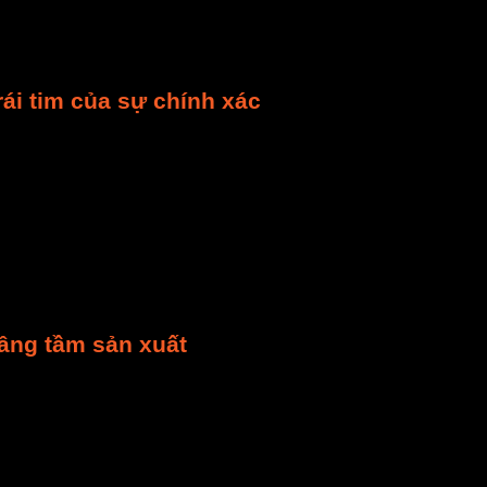
hông cần giám sát liên tục? Câu trả lời nằm ở
hệ thống
iúp tối ưu hóa từng khía cạnh của quy trình sấy. Hãy c
ái tim của sự chính xác
hiết bị. Chúng tự động thực hiện, giám sát và điều chỉnh
ệp của con người. Trái tim của hệ thống này chính là
PL
 độ ẩm
, và lưu lượng gió. Sau đó, nó xử lý thông tin. Từ
 cấp liệu.
o diện người-máy).
HMI
là màn hình cảm ứng trực quan. 
ực. Thậm chí, họ còn có thể xem biểu đồ lịch sử sấy. Vớ
ẩm khô hoàn hảo.
Nâng tầm sản xuất
ng
mang lại vô số lợi ích. Đặc biệt là trong việc nâng ca
ình sấy phụ thuộc vào kinh nghiệm cá nhân, sai sót là đi
hặt chẽ. Tất cả đều có thể làm hỏng sản phẩm. Hệ thốn