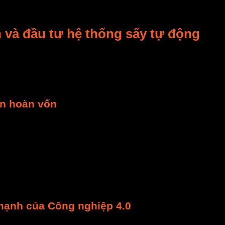
ng tự động hoạt động nhất quán. Ít xảy ra sai lệch hay
ấy.
n và đầu tư hệ thống sấy tự động
uyết định lớn. Để đảm bảo bạn đưa ra lựa chọn sáng suố
an hoàn vốn
khiển tự động
thường cao hơn. Cao hơn so với hệ thống
n vốn
. Việc này dựa trên các khoản tiết kiệm. Ví dụ nh
u khiển tự động
, hãy lập một bảng so sánh. So sánh
chi
tăng thêm. Tính toán giảm thiểu hư hỏng. Trung bình, m
hẩm.
 mạnh của Công nghiệp 4.0