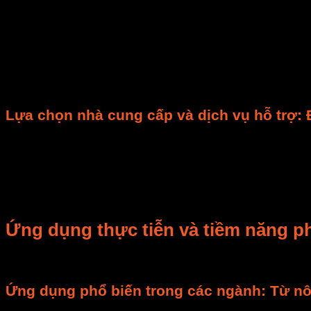
Một hệ thống tự động hiện đại cần có khả năng tích hợ
Bạn có thể theo dõi quy trình sấy qua điện thoại hoặc 
nào.
Phần mềm quản lý đi kèm là rất quan trọng. Nó giúp t
báo cáo
chi tiết giúp bạn phân tích hiệu suất. Nó hỗ t
thông minh
.
Lựa chọn nhà cung cấp và dịch vụ hỗ trợ: Đ
Việc lựa chọn nhà cung cấp uy tín là yếu tố then chốt.
nghiệm. Họ phải có uy tín trong lĩnh vực
tự động hóa 
hành hệ thống sấy điều khiển PLC
.
Đừng quên xem xét chính sách bảo hành và bảo trì. Dịc
Ứng dụng thực tiễn và tiềm năng ph
Hệ thống sấy điều khiển tự động
không chỉ là lý thu
Ứng dụng phổ biến trong các ngành: Từ nô