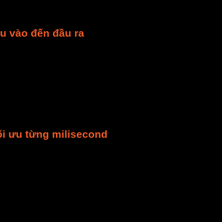
n phẩm. Với
hệ thống sấy điều khiển tự động
, bạn có t
u vào đến đầu ra
t lượng sản phẩm sấy
ở mức cao nhất. Nó theo dõi ch
các sản phẩm như dược liệu. Sai lệch dù nhỏ về độ ẩm c
 cũng ngăn ngừa nấm mốc.
ặn biến đổi chất lượng do sấy quá nhiệt hoặc không đều.
ng hoạt chất cao. Nhờ vậy,
sản phẩm sấy
không chỉ đạt
ối ưu từng milisecond
 tố then chốt.
Hệ thống điều khiển
tự động sử dụng các
 thập dữ liệu liên tục.
Bộ điều khiển PID
(Proportional
ễn ra một cách tức thì.
à
quạt thông gió tự động
đảm bảo phản ứng nhanh nhạy.
ng mở để xả ẩm. Hoặc quạt sẽ tăng tốc độ để đẩy hơi nư