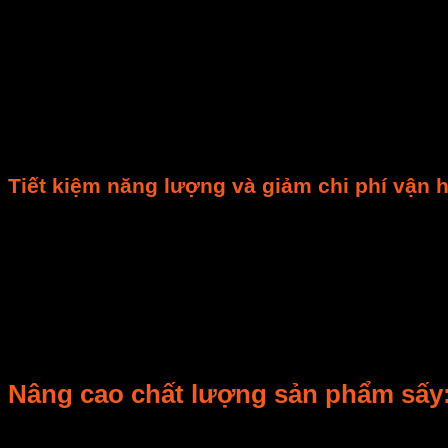
và
tốc độ gió
. Ví dụ, nếu nhiệt độ môi trường thay đổi
động. Mục tiêu là duy trì điều kiện sấy tối ưu.
Việc kiểm soát chính xác này giúp
rút ngắn thời gian 
hơn. Ví dụ, một chu trình sấy nông sản có thể giảm từ
Quan trọng hơn, hệ thống tự động đảm bảo
độ đồng 
sản phẩm bị sấy quá khô (hao hụt khối lượng) hoặc ch
Tiết kiệm năng lượng và giảm chi phí vận 
Tiết kiệm năng lượng
là một lợi ích kinh tế rõ ràng.
H
thiết. Ví dụ, thay vì duy trì nhiệt độ cao liên tục, hệ th
suất tiêu thụ điện
và nhiên liệu. Các nghiên cứu cho t
Bằng cách giảm lãng phí năng lượng, bạn cũng đang 
bạn phân tích
dữ liệu vận hành
. Bạn có thể xác định 
tài nguyên.
Nâng cao chất lượng sản phẩm sấy: 