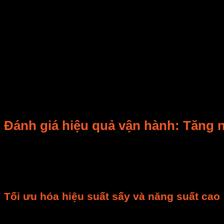
Thứ hai, nó có
khả năng lặp lại quy trình sấy một c
sản phẩm sấy
đồng đều. Nó giúp bạn dễ dàng đáp ứng 
Thứ ba, hệ thống giúp
giảm chi phí nhân công và tă
này giải phóng nguồn lực. Nó cho phép nhân viên tập t
có thể cần 3-4 nhân công. Với hệ thống tự động, có th
Cuối cùng,
hệ thống sấy điều khiển tự động
mang lạ
Nó giúp bạn hoàn thành các đơn hàng lớn nhanh hơn. Đ
sao
công nghệ tự động hóa
lại trở thành xu hướng tấ
Đánh giá hiệu quả vận hành: Tăng n
Khi nói về
hệ thống sấy điều khiển tự động
, không t
và
tiết kiệm năng lượng
.
Tối ưu hóa hiệu suất sấy và năng suất cao
Một trong những ưu điểm lớn nhất là khả năng tối ưu 