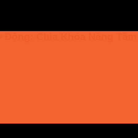
ự Động: Chìa Khóa Nâng Tầm