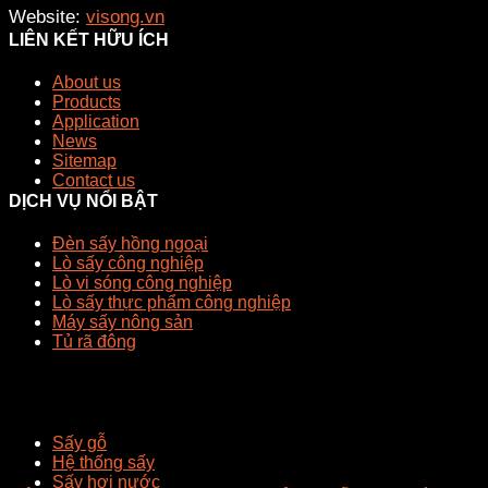
Website:
visong.vn
LIÊN KẾT HỮU ÍCH
About us
Products
Application
News
Sitemap
Contact us
DỊCH VỤ NỔI BẬT
Đèn sấy hồng ngoại
Lò sấy công nghiệp
Lò vi sóng công nghiệp
Lò sấy thực phẩm công nghiệp
Máy sấy nông sản
Tủ rã đông
Sấy gỗ
Hệ thống sấy
Sấy hơi nước