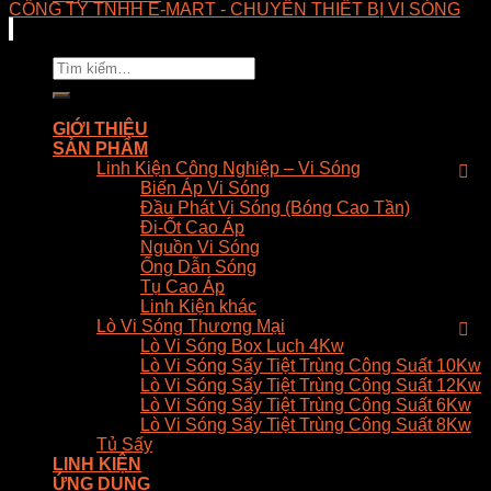
CÔNG TY TNHH E-MART - CHUYÊN THIẾT BỊ VI SÓNG
Tìm
kiếm:
GIỚI THIỆU
SẢN PHẨM
Linh Kiện Công Nghiệp – Vi Sóng
Biến Áp Vi Sóng
Đầu Phát Vi Sóng (Bóng Cao Tần)
Đi-Ốt Cao Áp
Nguồn Vi Sóng
Ống Dẫn Sóng
Tụ Cao Áp
Linh Kiện khác
Lò Vi Sóng Thương Mại
Lò Vi Sóng Box Luch 4Kw
Lò Vi Sóng Sấy Tiệt Trùng Công Suất 10Kw
Lò Vi Sóng Sấy Tiệt Trùng Công Suất 12Kw
Lò Vi Sóng Sấy Tiệt Trùng Công Suất 6Kw
Lò Vi Sóng Sấy Tiệt Trùng Công Suất 8Kw
Tủ Sấy
LINH KIỆN
ỨNG DỤNG