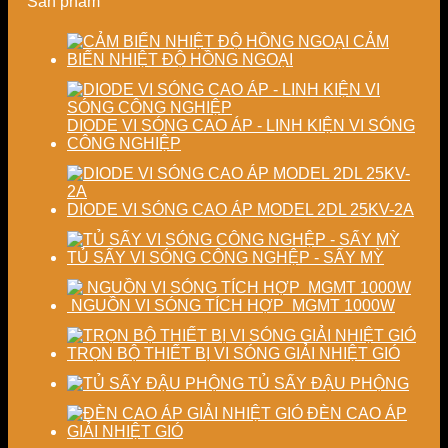
Sản phẩm
định
đại
ổn
chất
định
lượng
chất
CẢM
sấy
lượng
BIẾN NHIỆT ĐỘ HỒNG NGOẠI
công
sản
nghiệp
phẩm
DIODE VI SÓNG CAO ÁP - LINH KIỆN VI SÓNG
CÔNG NGHIỆP
DIODE VI SÓNG CAO ÁP MODEL 2DL 25KV-2A
TỦ SẤY VI SÓNG CÔNG NGHỆP - SẤY MỲ
NGUỒN VI SÓNG TÍCH HỢP MGMT 1000W
TRỌN BỘ THIẾT BỊ VI SÓNG GIẢI NHIỆT GIÓ
TỦ SẤY ĐẬU PHỘNG
ĐÈN CAO ÁP
GIẢI NHIỆT GIÓ