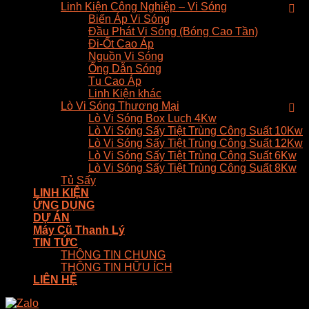
Linh Kiện Công Nghiệp – Vi Sóng
Biến Áp Vi Sóng
Đầu Phát Vi Sóng (Bóng Cao Tần)
Đi-Ốt Cao Áp
Nguồn Vi Sóng
Ống Dẫn Sóng
Tụ Cao Áp
Linh Kiện khác
Lò Vi Sóng Thương Mại
Lò Vi Sóng Box Luch 4Kw
Lò Vi Sóng Sấy Tiệt Trùng Công Suất 10Kw
Lò Vi Sóng Sấy Tiệt Trùng Công Suất 12Kw
Lò Vi Sóng Sấy Tiệt Trùng Công Suất 6Kw
Lò Vi Sóng Sấy Tiệt Trùng Công Suất 8Kw
Tủ Sấy
LINH KIỆN
ỨNG DỤNG
DỰ ÁN
Máy Cũ Thanh Lý
TIN TỨC
THÔNG TIN CHUNG
THÔNG TIN HỮU ÍCH
LIÊN HỆ