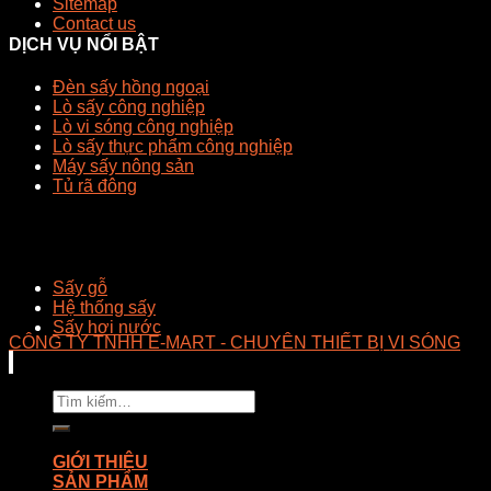
Sitemap
Contact us
DỊCH VỤ NỔI BẬT
Đèn sấy hồng ngoại
Lò sấy công nghiệp
Lò vi sóng công nghiệp
Lò sấy thực phẩm công nghiệp
Máy sấy nông sản
Tủ rã đông
Sấy gỗ
Hệ thống sấy
Sấy hơi nước
CÔNG TY TNHH E-MART - CHUYÊN THIẾT BỊ VI SÓNG
Tìm
kiếm:
GIỚI THIỆU
SẢN PHẨM