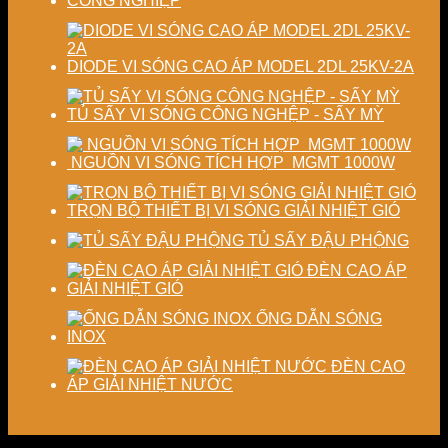
CÔNG NGHIỆP
DIODE VI SÓNG CAO ÁP MODEL 2DL 25KV-2A
TỦ SẤY VI SÓNG CÔNG NGHỆP - SẤY MỲ
NGUỒN VI SÓNG TÍCH HỢP MGMT 1000W
TRỌN BỘ THIẾT BỊ VI SÓNG GIẢI NHIỆT GIÓ
TỦ SẤY ĐẬU PHỘNG
ĐÈN CAO ÁP
GIẢI NHIỆT GIÓ
ỐNG DẪN SÓNG
INOX
ĐÈN CAO
ÁP GIẢI NHIỆT NƯỚC