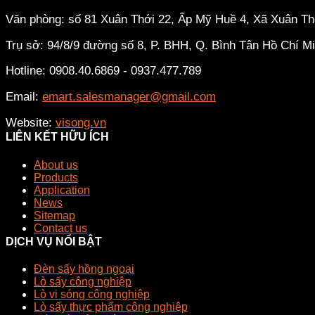
Văn phòng: số 81 Xuân Thới 22, Ấp Mỹ Huề 4, Xã Xuân T
Trụ sở: 94/8/9 đường số 8, P. BHH, Q. Bình Tân
Hồ Chí M
Hotline: 0908.40.6869 - 0937.477.789
Email:
emart.salesmanager@gmail.com
Website:
visong.vn
LIÊN KẾT HỮU ÍCH
About us
Products
Application
News
Sitemap
Contact us
DỊCH VỤ NỔI BẬT
Đèn sấy hồng ngoại
Lò sấy công nghiệp
Lò vi sóng công nghiệp
Lò sấy thực phẩm công nghiệp