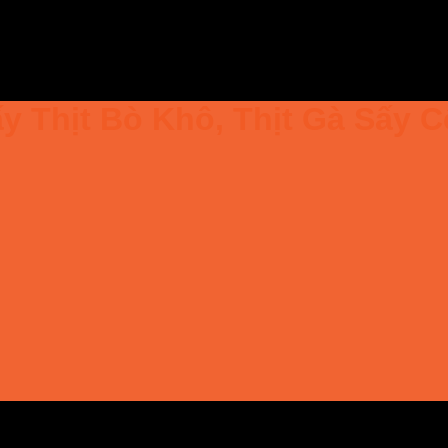
 Thịt Bò Khô, Thịt Gà Sấy 