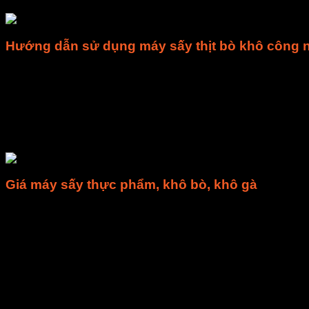
Hướng dẫn sử dụng máy sấy thịt bò khô công 
Thịt bò nên thái thớ bề dày mỏng sẽ sấy nhanh hơn, thớ 
cũng có thể làm chín thịt trước để quá trình sấy nhanh h
Đối với khô gà, thì sau khi luộc xé thớ thịt nhỏ quá trình
Xếp các miếng thịt đã tẩm ướp đều gia vị vào các khay s
Quá trình sấy thịt ban đầu có thể để nhiệt độ từ 70 ~ 
dưỡng.
Giá máy sấy thực phẩm, khô bò, khô gà
Giá của dòng máy sấy này thì khá đa dạng và thường có chi p
chất liệu inox 304, điều hành PLC, dây điện trở công suất ca
chiếc máy sấy có công suất sấy từ 40-50kg/mẻ. Chi phí này ph
Nếu nhu cầu cầu sản xuất lớn dưới 1000kg/ ngày thì người mu
Với công suất máy này thì phù hợp các công ty vừa và lớn, nh
Bạn chỉ cần đợi máy sấy hoàn thành quy nhiệt sấy, giảm nhiệt