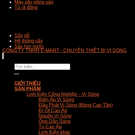
Máy sấy nông sản
Tủ rã đông
Sấy gỗ
Hệ thống sấy
Sấy hơi nước
CÔNG TY TNHH E-MART - CHUYÊN THIẾT BỊ VI SÓNG
Tìm
kiếm:
GIỚI THIỆU
SẢN PHẨM
Linh Kiện Công Nghiệp – Vi Sóng
Biến Áp Vi Sóng
Đầu Phát Vi Sóng (Bóng Cao Tần)
Đi-Ốt Cao Áp
Nguồn Vi Sóng
Ống Dẫn Sóng
Tụ Cao Áp
Linh Kiện khác