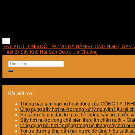
khỏi tủ sấy và đến khi nguội hoàn toàn hãy thực hiện lau chù
cần sấy.
Công ty TNHH E-MART chuyên tư vấn giải pháp sấy, thiết kế – 
đèn sấy hồng ngoại dùng trong công nghiệp tại Việt Nam. E
phát triển những giải pháp tối ưu về mặt kỹ thuật, hợp lý về 
SẤY KHÔ LÒNG ĐỎ TRỨNG GÀ BẰNG CÔNG NGHỆ SẤY 
Thiết Bị Sấy Khô Hải Sản Được Ưa Chuộng
Bài viết mới
Thông báo tạm ngưng hoạt động của CÔNG TY T
Ứng dụng sấy hơi nước trong xử lý nguyên liệu tái ch
So sánh chi phí đầu tư giữa hệ thống sấy hơi nước v
Sấy hơi nước trong chế biến thức ăn chăn nuôi – Gi
Ứng dụng nồi hơi tự động trong hệ thống sấy hơi nư
Tối ưu đường ống dẫn hơi nước để tăng hiệu suất sấy