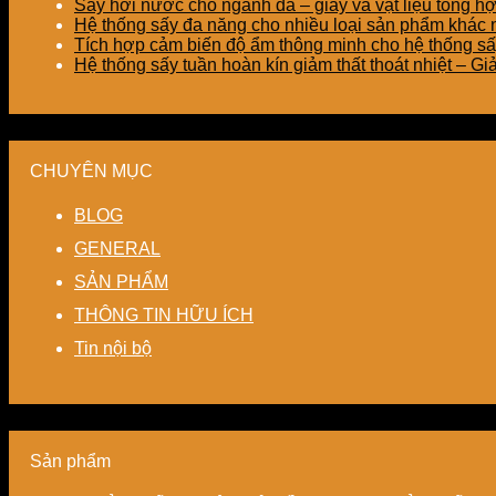
Sấy hơi nước cho ngành da – giày và vật liệu tổng h
Hệ thống sấy đa năng cho nhiều loại sản phẩm khác nh
Tích hợp cảm biến độ ẩm thông minh cho hệ thống sấ
Hệ thống sấy tuần hoàn kín giảm thất thoát nhiệt – G
CHUYÊN MỤC
BLOG
GENERAL
SẢN PHẨM
THÔNG TIN HỮU ÍCH
Tin nội bộ
Sản phẩm