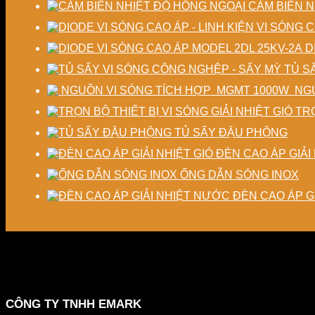
CẢM BIẾN N
D
TỦ S
NGU
TRỌ
TỦ SẤY ĐẬU PHỘNG
ĐÈN CAO ÁP GIẢI 
ỐNG DẪN SÓNG INOX
ĐÈN CAO ÁP G
CÔNG TY TNHH EMARK