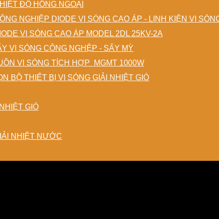
HIỆT ĐỘ HỒNG NGOẠI
DIODE VI SÓNG CAO ÁP - LINH KIỆN VI SÓ
IODE VI SÓNG CAO ÁP MODEL 2DL 25KV-2A
ẤY VI SÓNG CÔNG NGHỆP - SẤY MỲ
ỒN VI SÓNG TÍCH HỢP MGMT 1000W
N BỘ THIẾT BỊ VI SÓNG GIẢI NHIỆT GIÓ
NHIỆT GIÓ
IẢI NHIỆT NƯỚC