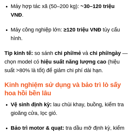
Máy hợp tác xã (50–200 kg):
~30–120 triệu
VNĐ
.
Máy công nghiệp lớn:
≥120 triệu VNĐ
tùy cấu
hình.
Tip kinh tế:
so sánh
chi phí/mẻ
và
chi phí/ngày
—
chọn model có
hiệu suất năng lượng cao
(hiệu
suất >80% là tốt) để giảm chi phí dài hạn.
Kinh nghiệm sử dụng và bảo trì lò sấy
hoa hồi bền lâu
Vệ sinh định kỳ:
lau chùi khay, buồng, kiểm tra
gioăng cửa, lọc gió.
Bảo trì motor & quạt:
tra dầu mỡ định kỳ, kiểm