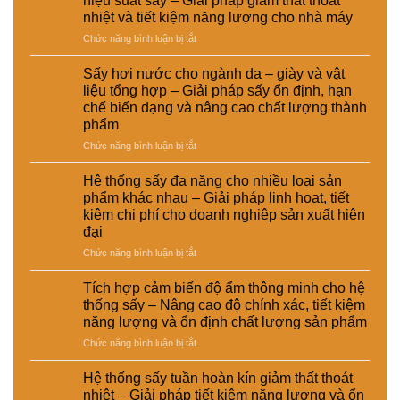
hiệu suất sấy – Giải pháp giảm thất thoát
hơi
nuôi
–
nâng
nhiệt và tiết kiệm năng lượng cho nhà máy
tự
–
Lựa
cao
ở
Chức năng bình luận bị tắt
động
Giải
chọn
chất
Tối
trong
pháp
giải
lượng
ưu
hệ
ổn
pháp
Sấy hơi nước cho ngành da – giày và vật
và
đường
thống
định
kinh
hiệu
liệu tổng hợp – Giải pháp sấy ổn định, hạn
ống
sấy
dinh
tế
suất
chế biến dạng và nâng cao chất lượng thành
dẫn
hơi
dưỡng
cho
tái
phẩm
hơi
nước
và
nhà
chế
nước
–
ở
Chức năng bình luận bị tắt
nâng
máy
để
Giải
Sấy
cao
tăng
pháp
hơi
chất
Hệ thống sấy đa năng cho nhiều loại sản
hiệu
nâng
nước
lượng
phẩm khác nhau – Giải pháp linh hoạt, tiết
suất
cao
cho
sản
kiệm chi phí cho doanh nghiệp sản xuất hiện
sấy
hiệu
ngành
phẩm
đại
–
suất
da
Giải
và
–
ở
Chức năng bình luận bị tắt
pháp
tự
giày
Hệ
giảm
động
và
thống
Tích hợp cảm biến độ ẩm thông minh cho hệ
thất
hóa
vật
sấy
thống sấy – Nâng cao độ chính xác, tiết kiệm
thoát
nhà
liệu
đa
năng lượng và ổn định chất lượng sản phẩm
nhiệt
máy
tổng
năng
và
hợp
ở
Chức năng bình luận bị tắt
cho
tiết
–
Tích
nhiều
kiệm
Giải
hợp
loại
Hệ thống sấy tuần hoàn kín giảm thất thoát
năng
pháp
cảm
sản
nhiệt – Giải pháp tiết kiệm năng lượng và ổn