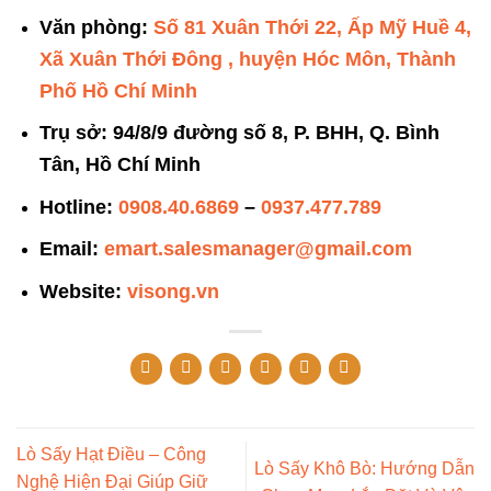
Văn phòng:
Số 81 Xuân Thới 22, Ấp Mỹ Huề 4,
Xã Xuân Thới Đông , huyện Hóc Môn, Thành
Phố Hồ Chí Minh
Trụ sở: 94/8/9 đường số 8, P. BHH, Q. Bình
Tân, Hồ Chí Minh
Hotline:
0908.40.6869
–
0937.477.789
Email:
emart.salesmanager@gmail.com
Website:
visong.vn
Lò Sấy Hạt Điều – Công
Lò Sấy Khô Bò: Hướng Dẫn
Nghệ Hiện Đại Giúp Giữ