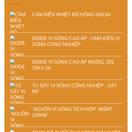
nghiệp
CẢM BIẾN NHIỆT ĐỘ HỒNG NGOẠI
DIODE VI SÓNG CAO ÁP - LINH KIỆN VI
SÓNG CÔNG NGHIỆP
DIODE VI SÓNG CAO ÁP MODEL 2DL
25KV-2A
TỦ SẤY VI SÓNG CÔNG NGHỆP - SẤY
MỲ
NGUỒN VI SÓNG TÍCH HỢP MGMT
1000W