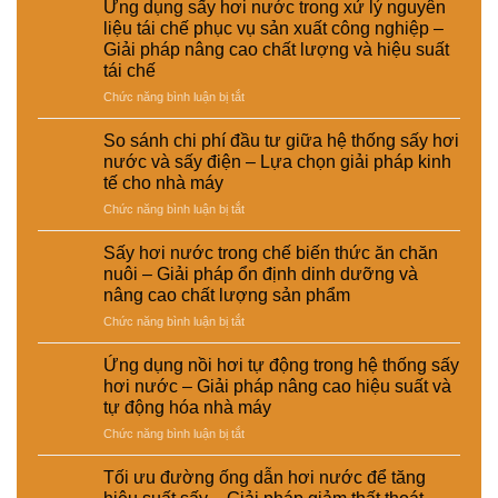
Ứng dụng sấy hơi nước trong xử lý nguyên
tạm
liệu tái chế phục vụ sản xuất công nghiệp –
ngưng
Giải pháp nâng cao chất lượng và hiệu suất
hoạt
tái chế
động
của
ở
Chức năng bình luận bị tắt
CÔNG
Ứng
TY
dụng
So sánh chi phí đầu tư giữa hệ thống sấy hơi
TNHH
sấy
nước và sấy điện – Lựa chọn giải pháp kinh
EMART
hơi
tế cho nhà máy
nước
ở
Chức năng bình luận bị tắt
trong
So
xử
sánh
lý
Sấy hơi nước trong chế biến thức ăn chăn
chi
nguyên
nuôi – Giải pháp ổn định dinh dưỡng và
phí
liệu
nâng cao chất lượng sản phẩm
đầu
tái
ở
Chức năng bình luận bị tắt
tư
chế
Sấy
giữa
phục
hơi
hệ
vụ
Ứng dụng nồi hơi tự động trong hệ thống sấy
nước
thống
sản
hơi nước – Giải pháp nâng cao hiệu suất và
trong
sấy
xuất
tự động hóa nhà máy
chế
hơi
công
ở
Chức năng bình luận bị tắt
biến
nước
nghiệp
Ứng
thức
và
–
dụng
ăn
sấy
Giải
Tối ưu đường ống dẫn hơi nước để tăng
nồi
chăn
điện
pháp