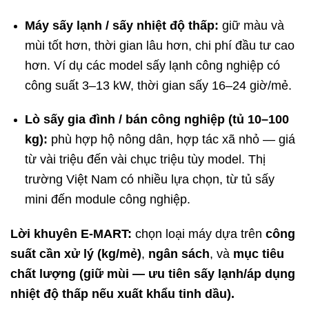
Máy sấy lạnh / sấy nhiệt độ thấp:
giữ màu và
mùi tốt hơn, thời gian lâu hơn, chi phí đầu tư cao
hơn. Ví dụ các model sấy lạnh công nghiệp có
công suất 3–13 kW, thời gian sấy 16–24 giờ/mẻ.
Lò sấy gia đình / bán công nghiệp (tủ 10–100
kg):
phù hợp hộ nông dân, hợp tác xã nhỏ — giá
từ vài triệu đến vài chục triệu tùy model. Thị
trường Việt Nam có nhiều lựa chọn, từ tủ sấy
mini đến module công nghiệp.
Lời khuyên E-MART:
chọn loại máy dựa trên
công
suất cần xử lý (kg/mẻ)
,
ngân sách
, và
mục tiêu
chất lượng (giữ mùi — ưu tiên sấy lạnh/áp dụng
nhiệt độ thấp nếu xuất khẩu tinh dầu).