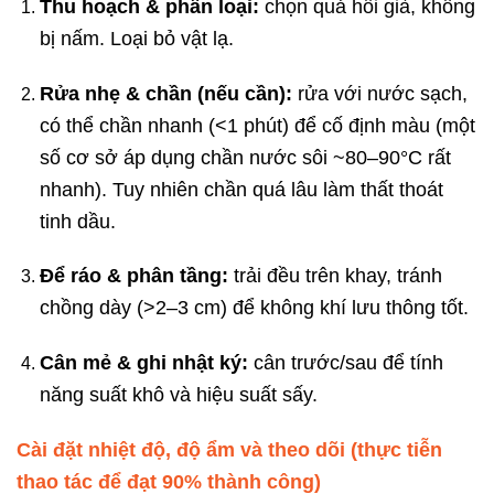
Thu hoạch & phân loại:
chọn quả hồi già, không
bị nấm. Loại bỏ vật lạ.
Rửa nhẹ & chần (nếu cần):
rửa với nước sạch,
có thể chần nhanh (<1 phút) để cố định màu (một
số cơ sở áp dụng chần nước sôi ~80–90°C rất
nhanh). Tuy nhiên chần quá lâu làm thất thoát
tinh dầu.
Để ráo & phân tầng:
trải đều trên khay, tránh
chồng dày (>2–3 cm) để không khí lưu thông tốt.
Cân mẻ & ghi nhật ký:
cân trước/sau để tính
năng suất khô và hiệu suất sấy.
Cài đặt nhiệt độ, độ ẩm và theo dõi (thực tiễn
thao tác để đạt 90% thành công)