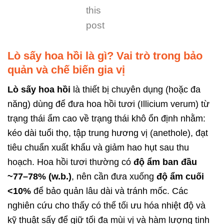
this
post
Lò sấy hoa hồi là gì? Vai trò trong bảo
quản và chế biến gia vị
Lò sấy hoa hồi
là thiết bị chuyên dụng (hoặc đa
năng) dùng để đưa hoa hồi tươi (Illicium verum) từ
trạng thái ẩm cao về trạng thái khô ổn định nhằm:
kéo dài tuổi thọ, tập trung hương vị (anethole), đạt
tiêu chuẩn xuất khẩu và giảm hao hụt sau thu
hoạch. Hoa hồi tươi thường có
độ ẩm ban đầu
~77–78% (w.b.)
, nên cần đưa xuống
độ ẩm cuối
<10%
để bảo quản lâu dài và tránh mốc. Các
nghiên cứu cho thấy có thể tối ưu hóa nhiệt độ và
kỹ thuật sấy để giữ tối đa mùi vị và hàm lượng tinh