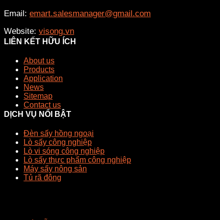
Email:
emart.salesmanager@gmail.com
Website:
visong.vn
LIÊN KẾT HỮU ÍCH
About us
Products
Application
News
Sitemap
Contact us
DỊCH VỤ NỔI BẬT
Đèn sấy hồng ngoại
Lò sấy công nghiệp
Lò vi sóng công nghiệp
Lò sấy thực phẩm công nghiệp
Máy sấy nông sản
Tủ rã đông