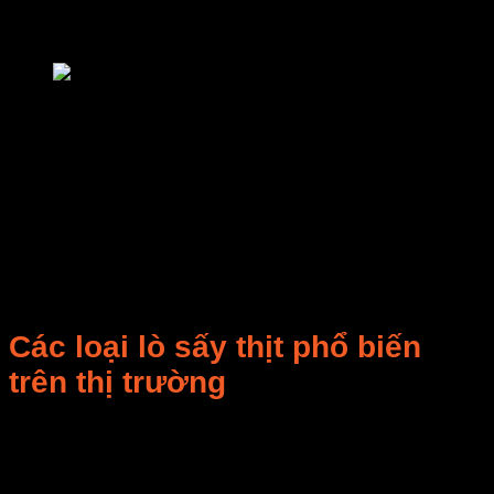
Khay sấy
: thường bằng lưới inox, dễ tháo lắp và
vệ sinh.
lò sấy thịt
Nguyên lý hoạt động
: lò thổi không khí nóng đối lưu
quanh thịt → hơi ẩm trong thịt thoát ra → dần đạt độ
khô mong muốn (thường còn 12 – 18% độ ẩm).
Một số dòng cao cấp ứng dụng
công nghệ sấy lạnh
(nhiệt độ thấp 20–40°C) giúp giữ nguyên màu sắc và
dưỡng chất, thích hợp với
sản phẩm cao cấp
như
thịt bò sấy xuất khẩu.
Các loại lò sấy thịt phổ biến
trên thị trường
1. Lò sấy thịt gia đình mini
Công suất 3 – 10kg/mẻ.