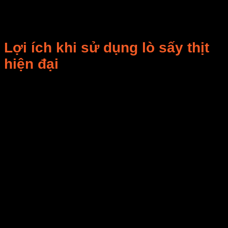
Hút chân không, đóng túi PE hoặc bao bì zip.
Thời hạn sử dụng: 6 – 12 tháng.
Lợi ích khi sử dụng lò sấy thịt
hiện đại
Tiết kiệm chi phí nhân công
: tự động hóa,
giảm 50% so với phơi truyền thống.
Chất lượng đồng đều
: không lo bị ẩm mốc,
nhiễm bụi, vi khuẩn.
Nâng cao giá trị kinh tế
: thịt khô có giá trị gấp
3–4 lần thịt tươi.
Đáp ứng tiêu chuẩn xuất khẩu
: an toàn vệ sinh
thực phẩm, truy xuất nguồn gốc.
Đa năng
: ngoài sấy thịt, còn sấy được cá, hải
sản, rau củ.