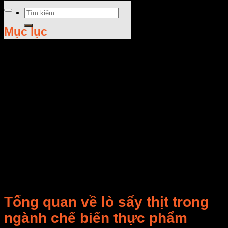
Tìm
kiếm:
Mục lục
Rate this post
Tổng quan về lò sấy thịt trong
ngành chế biến thực phẩm