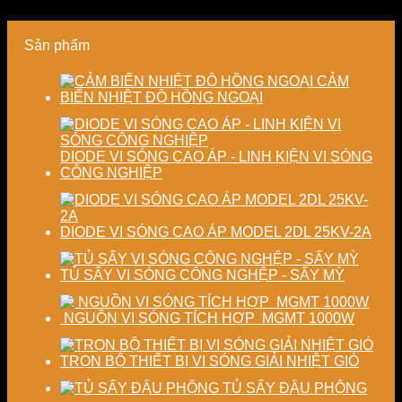
và
xuất
phẩm
lượng
ổn
hiện
và
Sản phẩm
định
đại
ổn
chất
định
lượng
chất
CẢM
sấy
lượng
BIẾN NHIỆT ĐỘ HỒNG NGOẠI
công
sản
nghiệp
phẩm
DIODE VI SÓNG CAO ÁP - LINH KIỆN VI SÓNG
CÔNG NGHIỆP
DIODE VI SÓNG CAO ÁP MODEL 2DL 25KV-2A
TỦ SẤY VI SÓNG CÔNG NGHỆP - SẤY MỲ
NGUỒN VI SÓNG TÍCH HỢP MGMT 1000W
TRỌN BỘ THIẾT BỊ VI SÓNG GIẢI NHIỆT GIÓ
TỦ SẤY ĐẬU PHỘNG