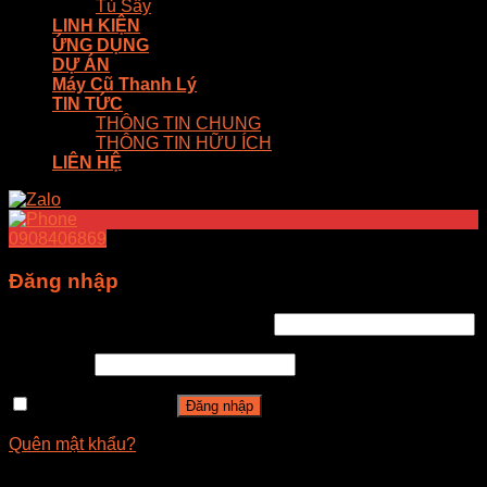
Tủ Sấy
LINH KIỆN
ỨNG DỤNG
DỰ ÁN
Máy Cũ Thanh Lý
TIN TỨC
THÔNG TIN CHUNG
THÔNG TIN HỮU ÍCH
LIÊN HỆ
0908406869
Đăng nhập
Tên tài khoản hoặc địa chỉ email
*
Mật khẩu
*
Ghi nhớ mật khẩu
Đăng nhập
Quên mật khẩu?