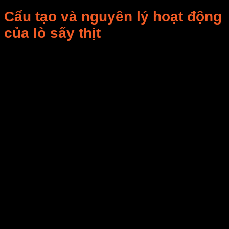
Cấu tạo và nguyên lý hoạt động
của lò sấy thịt
Một
lò sấy thịt hiện đại
thường gồm các bộ phận
chính:
Buồng sấy
: làm từ inox 304 hoặc thép phủ sơn
tĩnh điện, đảm bảo vệ sinh và bền bỉ.
Hệ thống gia nhiệt
: điện trở, hơi nước hoặc
gas, có khả năng kiểm soát nhiệt độ chính xác từ
30°C – 100°C.
Quạt đối lưu
: giúp luồng khí nóng phân bổ đều,
đảm bảo miếng thịt chín đều, không bị cháy
cạnh.
Bộ điều khiển
: hiển thị nhiệt độ, độ ẩm, thời
gian sấy, có thể lập trình tự động.