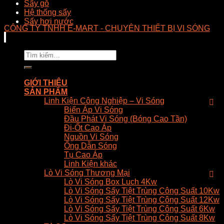
Sấy gỗ
Hệ thống sấy
Sấy hơi nước
CÔNG TY TNHH E-MART - CHUYÊN THIẾT BỊ VI SÓNG
Tìm
kiếm:
GIỚI THIỆU
SẢN PHẨM
Linh Kiện Công Nghiệp – Vi Sóng
Biến Áp Vi Sóng
Đầu Phát Vi Sóng (Bóng Cao Tần)
Đi-Ốt Cao Áp
Nguồn Vi Sóng
Ống Dẫn Sóng
Tụ Cao Áp
Linh Kiện khác
Lò Vi Sóng Thương Mại
Lò Vi Sóng Box Luch 4Kw
Lò Vi Sóng Sấy Tiệt Trùng Công Suất 10Kw
Lò Vi Sóng Sấy Tiệt Trùng Công Suất 12Kw
Lò Vi Sóng Sấy Tiệt Trùng Công Suất 6Kw
Lò Vi Sóng Sấy Tiệt Trùng Công Suất 8Kw