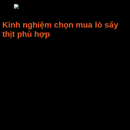
lò sấy thịt
Kinh nghiệm chọn mua lò sấy
thịt phù hợp
Xác định nhu cầu
: gia đình (mini) hay sản xuất
(công nghiệp).
Chọn vật liệu
: inox 304 chống gỉ, đảm bảo vệ
sinh.
Công nghệ
: nếu làm hàng cao cấp → ưu tiên
sấy lạnh
.
Thương hiệu
: nên chọn đơn vị uy tín, bảo hành
12 – 24 tháng.
So sánh giá
: không chọn rẻ nhất, hãy ưu tiên
hiệu suất và độ bền.