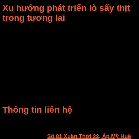
Xu hướng phát triển lò sấy thịt
trong tương lai
Ứng dụng
IoT và AI
: lò tự điều chỉnh nhiệt độ, độ
ẩm theo từng loại thịt.
Sử dụng
năng lượng tái tạo
: điện mặt trời,
biogas.
Thiết kế
tiết kiệm điện 30%
so với công nghệ
cũ.
Tích hợp
quy trình khép kín
: từ sấy → đóng gói
→ hút chân không.
Thông tin liên hệ
CÔNG TY TNHH E-MART
Văn phòng:
Số 81 Xuân Thới 22, Ấp Mỹ Huề