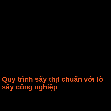
Lò sấy công
50 –
40 – 120
nghiệp điện
200kg
triệu
Lò sấy công
100 –
80 – 200
nghiệp gas
500kg
triệu
Lò sấy lạnh
20 –
200 – 500
cao cấp
100kg
triệu
Lò sấy năng
20 –
20 – 70
lượng mặt
100kg
triệu
trời
Lưu ý: Giá thay đổi tùy thương hiệu, vật liệu chế tạo
và công nghệ.
Quy trình sấy thịt chuẩn với lò
sấy công nghiệp
Để có
thịt sấy ngon – an toàn – đạt chuẩn xuất
khẩu
, quy trình cơ bản gồm: