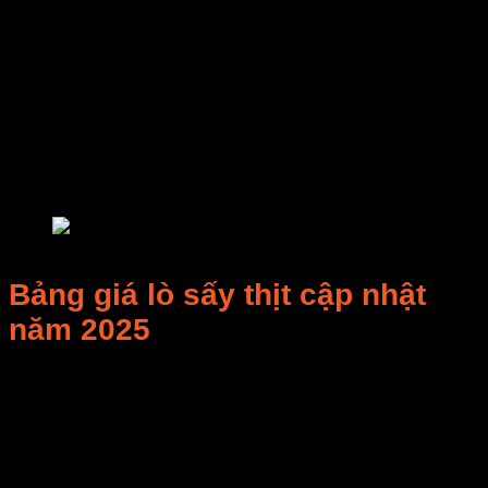
Hạn chế: phụ thuộc thời tiết, khó kiểm soát nhiệt
độ.
5. Lò sấy thịt sấy lạnh (freeze drying)
Sản phẩm giữ hương vị, màu sắc tối ưu.
Thường dùng trong xuất khẩu, giá thành cao (từ
200 triệu đồng/lò trở lên).
lò sấy thịt
Bảng giá lò sấy thịt cập nhật
năm 2025
Giá tham
Loại lò sấy
Công
khảo
thịt
suất
(VNĐ)
Lò sấy mini
3 –
3 – 8 triệu
gia đình
10kg