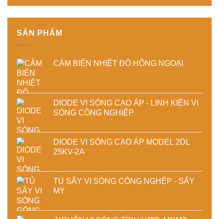
định
chất
chất
lượng
lượng
sản
sấy
phẩm
SẢN PHẨM
công
nghiệp
CẢM BIẾN NHIỆT ĐỘ HỒNG NGOẠI
DIODE VI SÓNG CAO ÁP - LINH KIỆN VI
SÓNG CÔNG NGHIỆP
DIODE VI SÓNG CAO ÁP MODEL 2DL
25KV-2A
TỦ SẤY VI SÓNG CÔNG NGHỆP - SẤY
MỲ