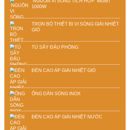
NGUỒN VI SÓNG TÍCH HỢP MGMT
1000W
TRỌN BỘ THIẾT BỊ VI SÓNG GIẢI NHIỆT
GIÓ
TỦ SẤY ĐẬU PHỘNG
ĐÈN CAO ÁP GIẢI NHIỆT GIÓ
ỐNG DẪN SÓNG INOX
ĐÈN CAO ÁP GIẢI NHIỆT NƯỚC