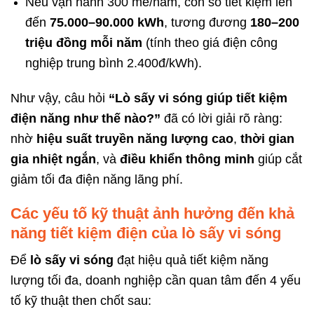
Nếu vận hành 300 mẻ/năm, con số tiết kiệm lên
đến
75.000–90.000 kWh
, tương đương
180–200
triệu đồng mỗi năm
(tính theo giá điện công
nghiệp trung bình 2.400đ/kWh).
Như vậy, câu hỏi
“Lò sấy vi sóng giúp tiết kiệm
điện năng như thế nào?”
đã có lời giải rõ ràng:
nhờ
hiệu suất truyền năng lượng cao
,
thời gian
gia nhiệt ngắn
, và
điều khiển thông minh
giúp cắt
giảm tối đa điện năng lãng phí.
Các yếu tố kỹ thuật ảnh hưởng đến khả
năng tiết kiệm điện của lò sấy vi sóng
Để
lò sấy vi sóng
đạt hiệu quả tiết kiệm năng
lượng tối đa, doanh nghiệp cần quan tâm đến 4 yếu
tố kỹ thuật then chốt sau: