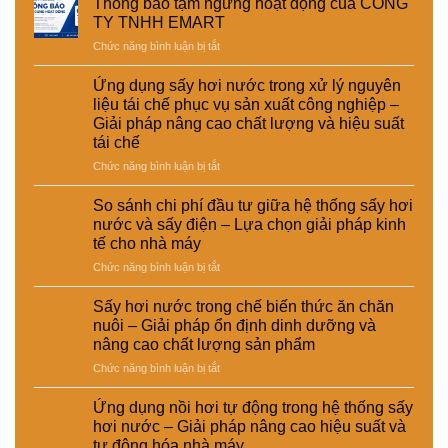
Thông báo tạm ngưng hoạt động của CÔNG
TY TNHH EMART
ở
Chức năng bình luận bị tắt
Thông
báo
Ứng dụng sấy hơi nước trong xử lý nguyên
tạm
liệu tái chế phục vụ sản xuất công nghiệp –
ngưng
Giải pháp nâng cao chất lượng và hiệu suất
hoạt
tái chế
động
của
ở
Chức năng bình luận bị tắt
CÔNG
Ứng
TY
dụng
So sánh chi phí đầu tư giữa hệ thống sấy hơi
TNHH
sấy
nước và sấy điện – Lựa chọn giải pháp kinh
EMART
hơi
tế cho nhà máy
nước
ở
Chức năng bình luận bị tắt
trong
So
xử
sánh
lý
Sấy hơi nước trong chế biến thức ăn chăn
chi
nguyên
nuôi – Giải pháp ổn định dinh dưỡng và
phí
liệu
nâng cao chất lượng sản phẩm
đầu
tái
ở
Chức năng bình luận bị tắt
tư
chế
Sấy
giữa
phục
hơi
hệ
vụ
Ứng dụng nồi hơi tự động trong hệ thống sấy
nước
thống
sản
hơi nước – Giải pháp nâng cao hiệu suất và
trong
sấy
xuất
tự động hóa nhà máy