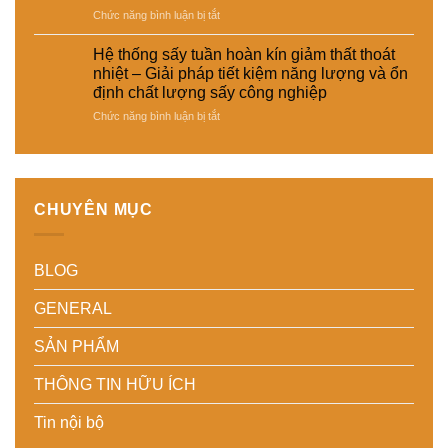
và
hợp
ở
Chức năng bình luận bị tắt
cho
tiết
–
Tích
nhiều
kiệm
Giải
hợp
loại
Hệ thống sấy tuần hoàn kín giảm thất thoát
năng
pháp
cảm
sản
nhiệt – Giải pháp tiết kiệm năng lượng và ổn
lượng
sấy
biến
phẩm
định chất lượng sấy công nghiệp
cho
ổn
độ
khác
nhà
ở
Chức năng bình luận bị tắt
định,
ẩm
nhau
máy
Hệ
hạn
thông
–
thống
chế
minh
Giải
sấy
biến
cho
pháp
tuần
dạng
hệ
linh
hoàn
và
thống
hoạt,
CHUYÊN MỤC
kín
nâng
sấy
tiết
giảm
cao
–
kiệm
thất
chất
Nâng
chi
BLOG
thoát
lượng
cao
phí
nhiệt
thành
độ
cho
–
phẩm
chính
doanh
GENERAL
Giải
xác,
nghiệp
pháp
tiết
sản
SẢN PHẨM
tiết
kiệm
xuất
kiệm
năng
hiện
THÔNG TIN HỮU ÍCH
năng
lượng
đại
lượng
và
Tin nội bộ
và
ổn
ổn
định