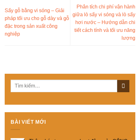
Phân tích chi phí vận hành
Sấy gỗ bằng vi sóng – Giải
giữa lò sấy vi sóng và lò sấy
pháp tối ưu cho gỗ dày và gỗ
hơi nước – Hướng dẫn chi
đặc trong sản xuất công
tiết cách tính và tối ưu năng
nghiệp
lượng
BÀI VIẾT MỚI