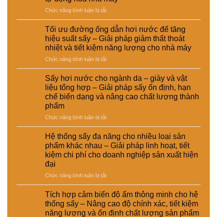
chế
hơi
công
ở
Chức năng bình luận bị tắt
biến
nước
nghiệp
Ứng
thức
và
–
dụng
ăn
sấy
Giải
Tối ưu đường ống dẫn hơi nước để tăng
nồi
chăn
điện
pháp
hiệu suất sấy – Giải pháp giảm thất thoát
hơi
nuôi
–
nâng
nhiệt và tiết kiệm năng lượng cho nhà máy
tự
–
Lựa
cao
ở
Chức năng bình luận bị tắt
động
Giải
chọn
chất
Tối
trong
pháp
giải
lượng
ưu
hệ
ổn
pháp
Sấy hơi nước cho ngành da – giày và vật
và
đường
thống
định
kinh
hiệu
liệu tổng hợp – Giải pháp sấy ổn định, hạn
ống
sấy
dinh
tế
suất
chế biến dạng và nâng cao chất lượng thành
dẫn
hơi
dưỡng
cho
tái
phẩm
hơi
nước
và
nhà
chế
nước
–
ở
Chức năng bình luận bị tắt
nâng
máy
để
Giải
Sấy
cao
tăng
pháp
hơi
chất
Hệ thống sấy đa năng cho nhiều loại sản
hiệu
nâng
nước
lượng
phẩm khác nhau – Giải pháp linh hoạt, tiết
suất
cao
cho
sản
kiệm chi phí cho doanh nghiệp sản xuất hiện
sấy
hiệu
ngành
phẩm
đại
–
suất
da
Giải
và
–
ở
Chức năng bình luận bị tắt
pháp
tự
giày
Hệ
giảm
động
và
thống
Tích hợp cảm biến độ ẩm thông minh cho hệ
thất
hóa
vật
sấy
thống sấy – Nâng cao độ chính xác, tiết kiệm
thoát
nhà
liệu
đa
năng lượng và ổn định chất lượng sản phẩm
nhiệt
máy
tổng
năng