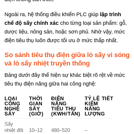
Ngoài ra, hệ thống điều khiển PLC giúp
lập trình
chế độ sấy chính xác
cho từng loại sản phẩm: gỗ,
dược liệu, nông sản, hoặc sơn phủ. Nhờ vậy, mức
điện tiêu thụ luôn được tối ưu ở mức thấp nhất.
So sánh tiêu thụ điện giữa lò sấy vi sóng
và lò sấy nhiệt truyền thống
Bảng dưới đây thể hiện sự khác biệt rõ rệt về mức
tiêu thụ điện năng giữa hai công nghệ:
LOẠI
THỜI
ĐIỆN
TỶ LỆ TIẾT
CÔNG
GIAN
NĂNG
KIỆM
NGHỆ
SẤY
TIÊU THỤ
NĂNG
SẤY
(GIỜ)
(KWH/TẤN)
LƯỢNG
Sấy
nhiệt đối
10–12
480–520
–