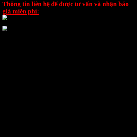
Thông tin liên hệ để được tư vấn và nhận báo
giá miễn phí:
0898.864.118 – Ms Trang
0899.894.118 – Ms Nhung
Địa chỉ Kho: Số 81, Xuân Thới 22, Ấp Mỹ Huề 4,
Xã Xuân Thới Đông, Huyện Hóc Môn, TPHCM.
===============
Công ty TNHH E-Mart xin giới thiệu đến quý
khách thiết bị BỒN SẤY CHÂN KHÔNG VI
SÓNG SẤY TRE. Thông thường Bồn sấy vi sóng
được sử dụng trong công nghiệp, dùng để sấy
lương thực thực phẩm, trái cây, rau cũ quả, sấy
thiết bị dụng cụ y tế, Khử trùng, Rã đông sản
phẩm, Xử lý rác thải y tế, Xử lý nước thải,….
– Bồn sấy sử dụng công nghệ vi sóng có thể đồng
thời thâm nhập và làm khô ( tách nước) tấc cả các
thành phần của vật liệu, do nhiệt được thâm nhập
bằng những tia sóng siêu nhỏ khiến cho tất cả các