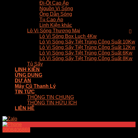
Đi-Ốt Cao Áp
Nguồn Vi Sóng
Ống Dẫn Sóng
Tụ Cao Áp
Linh Kiện khác
Lò Vi Sóng Thương Mại
Lò Vi Sóng Box Luch 4Kw
Lò Vi Sóng Sấy Tiệt Trùng Công Suất 10Kw
Lò Vi Sóng Sấy Tiệt Trùng Công Suất 12Kw
Lò Vi Sóng Sấy Tiệt Trùng Công Suất 6Kw
Lò Vi Sóng Sấy Tiệt Trùng Công Suất 8Kw
Tủ Sấy
LINH KIỆN
ỨNG DỤNG
DỰ ÁN
Máy Cũ Thanh Lý
TIN TỨC
THÔNG TIN CHUNG
THÔNG TIN HỮU ÍCH
LIÊN HỆ
0908406869