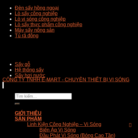
Đèn sấy hồng ngoại
Lò sấy công nghiệp
Lò vi sóng công nghiệp
Lò sấy thực phẩm công nghiệp
Máy sấy nông sản
Tủ rã đông
Sấy gỗ
Hệ thống sấy
Sấy hơi nước
CÔNG TY TNHH E-MART - CHUYÊN THIẾT BỊ VI SÓNG
Tìm
kiếm:
GIỚI THIỆU
SẢN PHẨM
Linh Kiện Công Nghiệp – Vi Sóng
Biến Áp Vi Sóng
Đầu Phát Vi Sóng (Bóng Cao Tần)