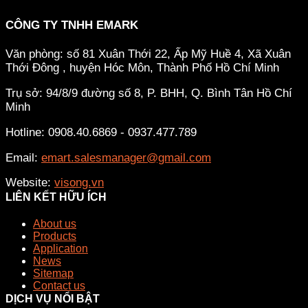
CÔNG TY TNHH EMARK
Văn phòng: số 81 Xuân Thới 22, Ấp Mỹ Huề 4, Xã Xuân
Thới Đông , huyện Hóc Môn, Thành Phố Hồ Chí Minh
Trụ sở: 94/8/9 đường số 8, P. BHH, Q. Bình Tân
Hồ Chí
Minh
Hotline: 0908.40.6869 - 0937.477.789
Email:
emart.salesmanager@gmail.com
Website:
visong.vn
LIÊN KẾT HỮU ÍCH
About us
Products
Application
News
Sitemap
Contact us
DỊCH VỤ NỔI BẬT