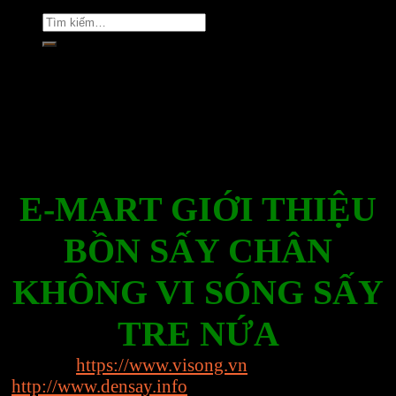
Tìm
kiếm:
Rate this post
E-MART GIỚI THIỆU
BỒN SẤY CHÂN
KHÔNG VI SÓNG SẤY
TRE NỨA
Website:
https://www.visong.vn
http://www.densay.info