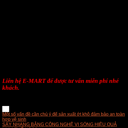
==============
Công ty TNHH E-MART chuyên nghiên cứu về
lĩnh vực Sấy bằng công nghệ vi sóng bao gồm
việc thiết lập nghiên cứu, sản xuất, bán hàng và
dịch vụ.
E-MART mong muốn được đem đến cho khách
hàng những ứng dụng tốt nhất trong lĩnh vực sấy,
luôn luôn nghiên cứu và phát triển những giải
pháp tối ưu về mặt kỹ thuật, hợp lý về chi phí, dễ
dàng làm chủ công nghệ và mang lại giải pháp
phù hợp nhất cho doanh nghiệp.
Liên hệ E-MART để được tư vấn miễn phí nhé
khách.
Một số vấn đề cần chú ý để sản xuất ớt khô đảm bảo an toàn
hợp vệ sinh
SẤY NHANG BẰNG CÔNG NGHỆ VI SÓNG HIỆU QUẢ