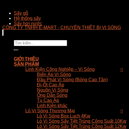
Sấy gỗ
Hệ thống sấy
Sấy hơi nước
CÔNG TY TNHH E-MART - CHUYÊN THIẾT BỊ VI SÓNG
Tìm
kiếm:
GIỚI THIỆU
SẢN PHẨM
Linh Kiện Công Nghiệp – Vi Sóng
Biến Áp Vi Sóng
Đầu Phát Vi Sóng (Bóng Cao Tần)
Đi-Ốt Cao Áp
Nguồn Vi Sóng
Ống Dẫn Sóng
Tụ Cao Áp
Linh Kiện khác
Lò Vi Sóng Thương Mại
Lò Vi Sóng Box Luch 4Kw
Lò Vi Sóng Sấy Tiệt Trùng Công Suất 10Kw
Lò Vi Sóng Sấy Tiệt Trùng Công Suất 12Kw