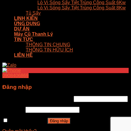
Lò Vi Sóng Sấy Tiệt Trùng Công Suất 6Kw
Lò Vi Sóng Sấy Tiệt Trùng Công Suất 8Kw
Tủ Sấy
LINH KIỆN
ỨNG DỤNG
DỰ ÁN
Máy Cũ Thanh Lý
TIN TỨC
THÔNG TIN CHUNG
THÔNG TIN HỮU ÍCH
LIÊN HỆ
0908406869
Đăng nhập
Tên tài khoản hoặc địa chỉ email
*
Mật khẩu
*
Ghi nhớ mật khẩu
Đăng nhập