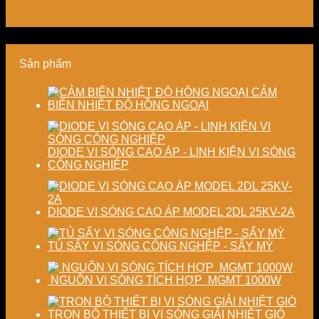
kiệm
doanh
chất
tiết
năng
nghiệp
lượng
kiệm
lượng
sản
thành
năng
và
xuất
phẩm
lượng
ổn
hiện
và
Sản phẩm
định
đại
ổn
chất
định
lượng
chất
CẢM
sấy
lượng
BIẾN NHIỆT ĐỘ HỒNG NGOẠI
công
sản
nghiệp
phẩm
DIODE VI SÓNG CAO ÁP - LINH KIỆN VI SÓNG
CÔNG NGHIỆP
DIODE VI SÓNG CAO ÁP MODEL 2DL 25KV-2A
TỦ SẤY VI SÓNG CÔNG NGHỆP - SẤY MỲ
NGUỒN VI SÓNG TÍCH HỢP MGMT 1000W
TRỌN BỘ THIẾT BỊ VI SÓNG GIẢI NHIỆT GIÓ