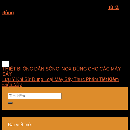
Công ty TNHH E-MART chuyên tư vấn giải pháp sấy, thiết
kế – thi công – lắp đặt – bảo trì hệ thống sấy, lò sấy,
tủ rã
đông
, máy sấy công nghiệp và cung cấp thiết bị linh kiện
sấy, đèn sấy hồng ngoại dùng trong công nghiệp tại Việt
Nam. E-MART mong muốn được đem đến cho khách hàng
những ứng dụng tốt nhất trong lĩnh vực sấy, luôn luôn nghiên
cứu và phát triển những giải pháp tối ưu về mặt kỹ thuật, hợp
lý về chi phí, dễ dàng làm chủ công nghệ và mang lại giải
pháp phù hợp nhất cho doanh nghiệp.
THIẾT BỊ ỐNG DẪN SÓNG INOX DÙNG CHO CÁC MÁY
SẤY
Lưu Ý Khi Sử Dụng Loại Máy Sấy Thực Phẩm Tiết Kiệm
Điện Này
Bài viết mới