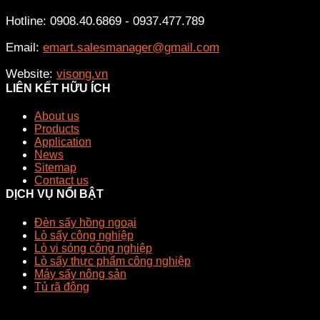
Hotline: 0908.40.6869 - 0937.477.789
Email:
emart.salesmanager@gmail.com
Website:
visong.vn
LIÊN KẾT HỮU ÍCH
About us
Products
Application
News
Sitemap
Contact us
DỊCH VỤ NỔI BẬT
Đèn sấy hồng ngoại
Lò sấy công nghiệp
Lò vi sóng công nghiệp
Lò sấy thực phẩm công nghiệp
Máy sấy nông sản
Tủ rã đông