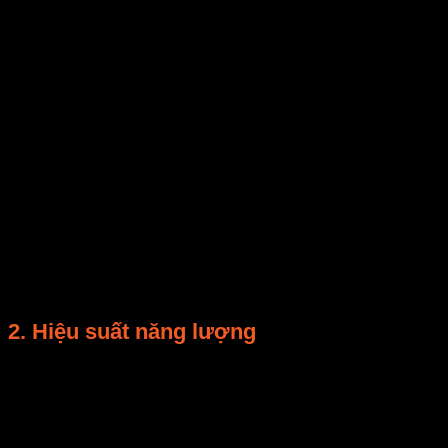
Nếu công suất quá thấp, sấy chậm và ẩm còn lại cao; 
Theo kết quả mô phỏng của nhóm kỹ sư
E-Mart
, công
Vật liệu
Công suất (W)
Thời 
Chuối lát
1000
45
Cà rốt lát
800
60
Gừng khô
1200
35
2. Hiệu suất năng lượng
Tổng hiệu suất
η\eta
η
được tính:
η=Qhữu ıˊchQtổng×100%\eta = \frac{Q_{\text{hữu ích}}}