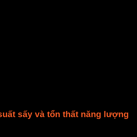
suất hấp thụ sóng (%)
ật liệu phụ thuộc vào
tần số
và
tính chất điện môi
. Ở 
nhanh, trong khi
vi sóng xử lý phần lõi
, đảm bảo
nhiệt
uất sấy và tổn thất năng lượng