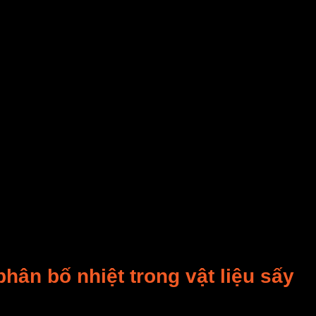
 liệu, mang theo hơi ẩm thoát ra ngoài. Sự
phối hợp s
 được màu sắc, hương vị và dưỡng chất tự nhiên.
ệ
sấy vi sóng kết hợp
có thể:
 lưu đơn thuần.
ẩm, dược liệu, nông sản
đạt được sự cân bằng giữa
h
hân bố nhiệt trong vật liệu sấy
ấy vi sóng hiện đại
phụ thuộc mạnh mẽ vào cơ chế truyề