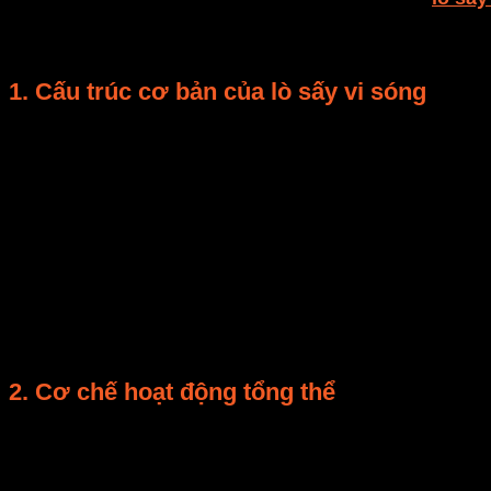
nơi mà năng lượng
vi sóng
,
nhiệt đối lưu
và đôi khi 
hơn.
1. Cấu trúc cơ bản của lò sấy vi sóng
Một hệ thống lò sấy vi sóng tiêu chuẩn gồm các thành 
Bộ phát vi sóng (Magnetron)
: tạo ra sóng điện 
Buồng sấy (Drying Chamber)
: nơi chứa vật liệ
Cảm biến nhiệt và cảm biến ẩm
: giám sát nhiệt
Bộ điều khiển PID thông minh
: giúp kiểm soát c
Hệ thống quạt đối lưu
: luân chuyển không khí n
2. Cơ chế hoạt động tổng thể
Quá trình
gia nhiệt kết hợp
bắt đầu khi
Magnetron
ph
động này làm nước bay hơi từ
bên trong ra ngoài
— kh