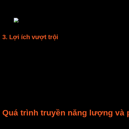
Đồng thời, luồng
khí nóng đối lưu
di chuyển quanh vật
(từ 30–120 phút tùy loại sản phẩm), trong khi vẫn giữ
lò vi sóng hiện đại
3. Lợi ích vượt trội
Theo khảo sát nội bộ của
E-Mart năm 2025
, công ngh
Tiết kiệm đến
35–40% năng lượng
so với sấy đối
Rút ngắn thời gian sấy trung bình
50–70%
.
Nâng cao hiệu suất chuyển hóa nhiệt lên tới
90%
.
Công nghệ này giúp
doanh nghiệp chế biến thực ph
— hai yếu tố sống còn trong thị trường hiện đại.
Quá trình truyền năng lượng và p
Hiệu quả của
nguyên lý gia nhiệt kết hợp trong lò s