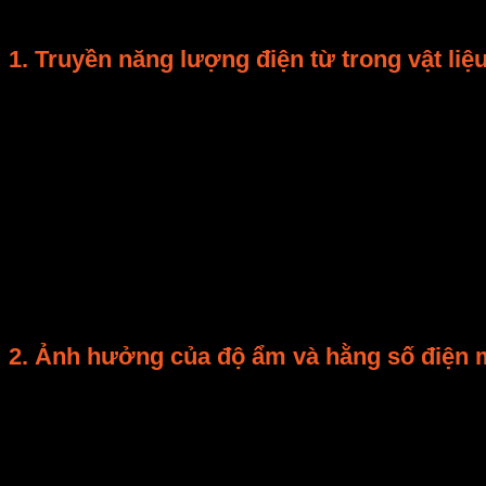
liệu.
1. Truyền năng lượng điện từ trong vật liệ
Khi
vi sóng
chiếu vào vật liệu, năng lượng được hấp th
Tổn hao điện môi (Dielectric Loss)
: phân tử nướ
Phản xạ và tán xạ sóng
: năng lượng bị phản hồi
Cường độ gia nhiệt được biểu diễn bằng công thức:
Q=2πfε0ε′′E2Q = 2 \pi f \varepsilon_0 \varepsilon” E^2
Trong đó
ε′′\varepsilon”
ε
′′
là hằng số điện môi phụ thuộ
2. Ảnh hưởng của độ ẩm và hằng số điện 
Vật liệu có
độ ẩm càng cao
thì khả năng hấp thụ năng
do.
Ví dụ: