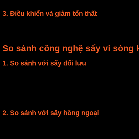
Lò sấy vi sóng kết hợp đạt hiệu suất trung bình
80–90
3. Điều khiển và giảm tổn thất
Bộ điều khiển
PID tự động
giúp tối ưu hóa luồng khí, c
Cảm biến độ ẩm tự động dừng sấy khi đạt ngưỡng mon
So sánh công nghệ sấy vi sóng 
1. So sánh với sấy đối lưu
Thời gian
: giảm 50–60%.
Hiệu suất nhiệt
: tăng 30%.
Chất lượng
: sản phẩm ít biến dạng, màu tự nhiê
2. So sánh với sấy hồng ngoại
Vi sóng
gia nhiệt từ trong ra ngoài
, trong khi hồ
Kết hợp cả hai cho hiệu quả tối ưu trong sấy lát mỏ