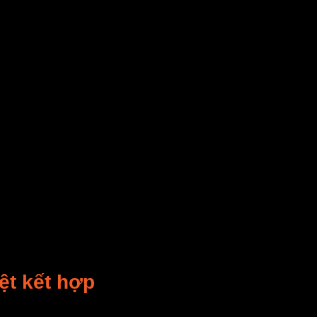
ệt kết hợp
 vượt trội trong quá trình
gia nhiệt kết hợp
—