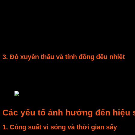
Loại vật liệu
Độ ẩm ban đầu (%)
Hiệu 
Táo lát
85
78
Khoai lang
80
74
Gạo lứt
15
22
3. Độ xuyên thấu và tính đồng đều nhiệt
Độ xuyên thấu (Penetration Depth)
của vi sóng vào v
phép làm nóng từ lõi vật liệu.
Khi kết hợp
nhiệt đối lưu
, phần bề mặt được làm khô 
lò vi sóng hiện đại
Các yếu tố ảnh hưởng đến hiệu s
1. Công suất vi sóng và thời gian sấy