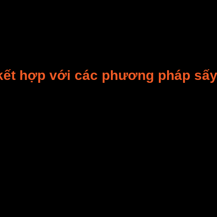
%
, trong khi sấy đối lưu chỉ đạt
60–70%
.
ông suất và nhiệt độ.
g muốn, giúp tiết kiệm năng lượng tới
20%
.
kết hợp với các phương pháp sấ
n hơn.
ng ngoại chỉ tác động bề mặt.
ng (trái cây, rau củ).