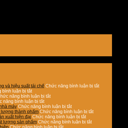
ở
g và hiệu suất tái chế
Chức năng bình luận bị tắt
ở
Ứng
bình luận bị tắt
So
ở
dụng
hức năng bình luận bị tắt
sánh
ở
Sấy
sấy
 năng bình luận bị tắt
chi
Ứng
hơi
ở
hơi
o nhà máy
Chức năng bình luận bị tắt
phí
dụng
nước
Tối
ở
nước
ất lượng thành phẩm
Chức năng bình luận bị tắt
đầu
nồi
trong
ưu
ở
Sấy
trong
ản xuất hiện đại
Chức năng bình luận bị tắt
tư
hơi
chế
đường
Hệ
ở
hơi
xử
hất lượng sản phẩm
Chức năng bình luận bị tắt
giữa
tự
biến
ở
ống
thống
Tích
nước
lý
ghiệp
Chức năng bình luận bị tắt