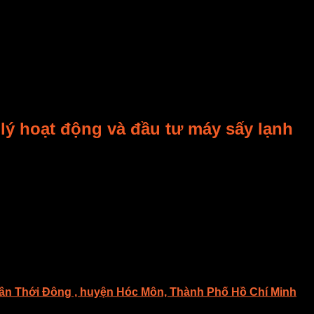
ác
công nghệ
sấy khác.
àn
chất lượng sản phẩm
tốt hơn. Nhưng
chi phí đầu tư
cao hơ
 dưỡng
và màu sắc.
hất lượng sản phẩm
tối ưu nhất (giữ nguyên hình dạng). Nh
lý hoạt động và đầu tư máy sấy lạnh
t, việc hiểu rõ
nguyên lý hoạt động của máy sấy lạnh thực
 phẩm
sấy lạnh chất lượng cao.
Chi phí đầu tư
ban đầu của
má
lớn. Đó là một khoản đầu tư xứng đáng.
uân Thới Đông , huyện Hóc Môn, Thành Phố Hồ Chí Minh
Chí Minh