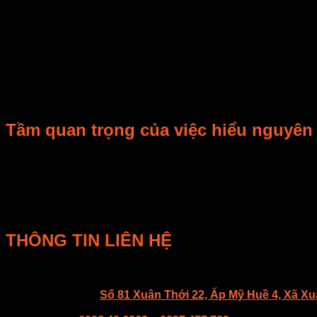
Để đưa ra lựa chọn đầu tư, cần
so sánh
máy sấy lạnh
với c
Máy sấy lạnh vs. máy sấy nhiệt
:
Máy sấy lạnh
bảo to
lại. Nó nhanh và rẻ. Tuy nhiên, nó dễ làm biến đổi
dinh
Máy sấy lạnh vs. sấy thăng hoa
:
Sấy thăng hoa
cho
c
phí
thấp hơn, nhưng vẫn đảm bảo
chất lượng
rất tốt.
Tầm quan trọng của việc hiểu nguyên 
Đối với một
nhà máy chế biến
hoặc một doanh nghiệp sản xuấ
Nó cũng giúp tăng
năng suất
và giảm
chi phí
trong dài hạn.
Đối với
người tiêu dùng
, hiểu biết này giúp họ lựa chọn
sản
lượng sản phẩm
tốt và hiệu quả lâu dài sẽ mang lại lợi ích 
THÔNG TIN LIÊN HỆ
CÔNG TY TNHH E-MART
Văn phòng:
Số 81 Xuân Thới 22, Ấp Mỹ Huề 4, Xã X
Trụ sở: 94/8/9 đường số 8, P. BHH, Q. Bình Tân, Hồ 