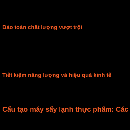
Máy sấy lạnh
đã thay đổi cách chúng ta nhìn nhận về
thực p
Bảo toàn chất lượng vượt trội
Chất lượng sản phẩm
là ưu điểm nổi bật nhất của
máy sấy 
Màu sắc và hương vị
: Nhờ sấy ở
nhiệt độ
thấp,
sản p
Dinh dưỡng
:
Nhiệt độ
cao dễ làm biến tính
dinh dưỡn
biệt trong các loại
dược liệu sấy
.
Kết cấu
:
Sản phẩm
thường có
kết cấu
tốt hơn, không b
Tiết kiệm năng lượng và hiệu quả kinh tế
Nguyên lý hoạt động
tuần hoàn giúp giảm đáng kể lượng
Mức độ tiêu thụ điện năng
của
máy sấy lạnh
thấp hơn 
Đầu tư vào
máy sấy lạnh công nghiệp
ban đầu có thể 
Cấu tạo máy sấy lạnh thực phẩm: Các