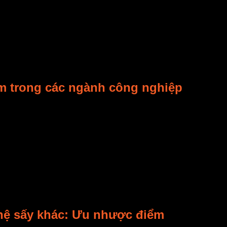
thực phẩm
, chúng ta cần tìm hiểu các bộ phận chính của nó.
ết kế kín để đảm bảo không khí tuần hoàn hiệu quả.
, nó có nhiệm vụ hạ
nhiệt độ
không khí. Hơi nước trong không kh
đưa vào
buồng sấy
.
ấy
.
 phép bạn cài đặt
nhiệt độ
,
thời gian sấy
và các thông số khác.
giúp hơi ẩm thoát ra dễ dàng.
m trong các ngành công nghiệp
c ngành cần giữ trọn
chất lượng
và giá trị của nguyên liệu.
oàn dược tính.
giá trị
thực phẩm
. Nó cũng mở rộng
thị trường
xuất khẩu.
hệ sấy khác: Ưu nhược điểm