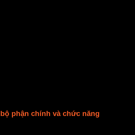
hẩm sấy khô
.
lạnh
.
hẩm
giữ nguyên
màu sắc
tươi sáng và
hương vị
tự nhiên.
g
và phá hủy các
Vitamin
.
Máy sấy lạnh
giúp hạn chế điều này
ị teo nhỏ hay cứng lại.
 nhiệt thất thoát.
so với sấy nhiệt truyền thống. Điều này giúp giảm
chi phí
vận 
cao. Tuy nhiên, nó mang lại
chất lượng
sản phẩm tốt và hiệu qu
 bộ phận chính và chức năng