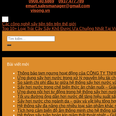
Hotline:
0908.40.6869
–
0937.477.789
Email:
emart.salesmanager@gmail.com
Website:
visong.vn
Các công nghệ sấy tiên tiến trên thế giới
Top 10+ Loại Trái Cây Sấy Khô Được Ưa Chuộng Nhất Tại V
Bài viết mới
Thông báo tạm ngưng hoạt động của CÔNG TY T
Ứng dụng sấy hơi nước trong xử lý nguyên liệu tái ch
So sánh chi phí đầu tư giữa hệ thống sấy hơi nước v
Sấy hơi nước trong chế biến thức ăn chăn nuôi – Gi
Ứng dụng nồi hơi tự động trong hệ thống sấy hơi nư
Tối ưu đường ống dẫn hơi nước để tăng hiệu suất sấy
Sấy hơi nước cho ngành da – giày và vật liệu tổng h
Hệ thống sấy đa năng cho nhiều loại sản phẩm khác nh
Tích hợp cảm biến độ ẩm thông minh cho hệ thống sấ
Hệ thống sấy tuần hoàn kín giảm thất thoát nhiệt – G