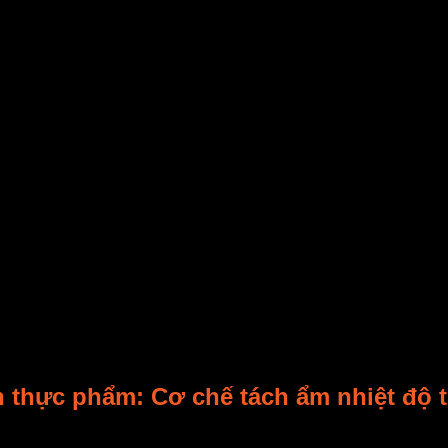
h thực phẩm: Cơ chế tách ẩm nhiệt độ 
n giữ được màu sắc tươi tắn và hương vị ngọt ngào? Bí mật nằm