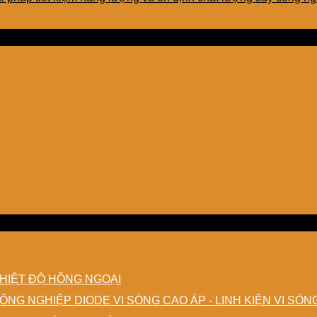
TNHH
EMART
HIỆT ĐỘ HỒNG NGOẠI
DIODE VI SÓNG CAO ÁP - LINH KIỆN VI SÓ