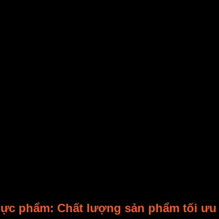
ền thống.
sự thấu hiểu
công nghệ
. Bài viết này sẽ giúp bạn giải mã cơ
 bạn đều trọn vẹn giá trị.
àn toàn so với sấy nhiệt. Thay vì dùng nhiệt độ cao để làm ba
ng
thực phẩm
.
sấy
vào hệ thống.
nh
(dàn lạnh). Tại đây,
nhiệt độ
không khí giảm mạnh, hơi nước 
 sẽ khô và lạnh. Nó được đưa qua một bộ phận gia nhiệt để đạ
uồng sấy
. Nó hút ẩm từ
thực phẩm
và tiếp tục chu trình.
m bảo rằng
thực phẩm
được sấy khô một cách từ từ và nhẹ nh
thực phẩm: Chất lượng sản phẩm tối ưu