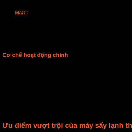
– một
công nghệ
đột phá, vượt xa các phương pháp sấy truy
Tại E-
MART
, chúng tôi tin rằng
chất lượng sản phẩm
đến từ 
ứng dụng thực tế của
máy sấy lạnh
, để mỗi
sản phẩm
đến tay
Máy sấy lạnh
hoạt động dựa trên một
nguyên lý
khác biệt ho
độ
thấp. Điều này giúp giữ trọn vẹn những gì quý giá nhất tro
Cơ chế hoạt động chính
Hệ thống
sấy lạnh là một quy trình khép kín và tuần hoàn:
Hút không khí ẩm
: Quạt sẽ hút không khí ẩm từ
buồng 
Làm lạnh không khí
: Không khí đi qua
bộ phận làm lạ
Làm nóng không khí
: Không khí sau khi được tách ẩm
50°C).
Tuần hoàn
: Luồng không khí khô, ấm này quay trở lại
b
Nguyên lý hoạt động của máy sấy lạnh thực phẩm
này đả
lại,
chất lượng sản phẩm
đạt mức tối ưu.
Ưu điểm vượt trội của máy sấy lạnh 