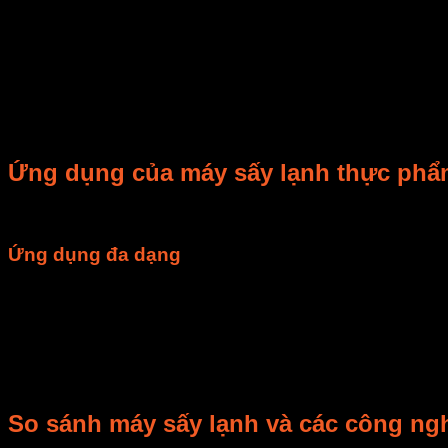
Để hiểu rõ hơn về
nguyên lý hoạt động của máy sấy lạnh 
Buồng sấy
: Nơi chứa
thực phẩm
cần sấy. Nó được thi
Bộ phận làm lạnh (Dàn lạnh)
: Giống như trong tủ lạnh
Bộ phận gia nhiệt
: Làm nóng không khí khô trước khi 
Quạt
: Đảm bảo không khí tuần hoàn đều khắp
buồng s
Hệ thống điều khiển
: Đây là “bộ não” của máy. Nó cho
Khay sấy
: Dùng để đặt
thực phẩm
một cách khoa học, 
Ứng dụng của máy sấy lạnh thực phẩ
Máy sấy lạnh
có nhiều ứng dụng. Nó đặc biệt hữu ích cho cá
Ứng dụng đa dạng
Trái cây sấy
: Nho, mít, thanh long, chuối…
Rau củ sấy
: Cà rốt, nấm, khoai tây…
Dược liệu sấy
: Các loại thảo mộc, thuốc nam cần bảo t
Thực phẩm chức năng
: Bột dinh dưỡng, men vi sinh…
Chất lượng
sản phẩm
sấy lạnh cao. Điều này giúp nâng cao 
So sánh máy sấy lạnh và các công ng