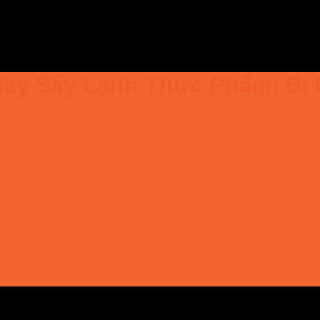
áy Sấy Lạnh Thực Phẩm: Bí