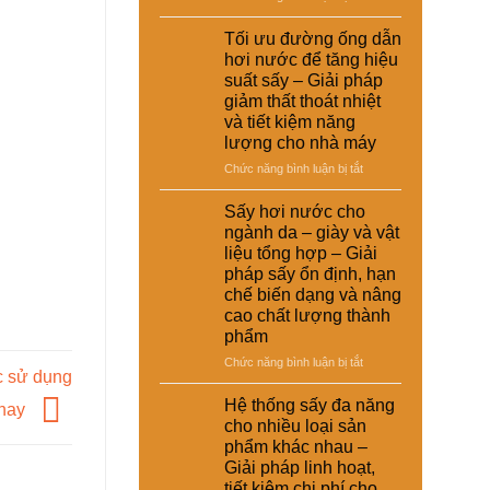
giải
nuôi
Ứng
suất
pháp
–
dụng
Tối ưu đường ống dẫn
tái
kinh
Giải
nồi
chế
hơi nước để tăng hiệu
tế
pháp
hơi
cho
suất sấy – Giải pháp
ổn
tự
nhà
giảm thất thoát nhiệt
định
động
máy
và tiết kiệm năng
dinh
trong
dưỡng
lượng cho nhà máy
hệ
và
thống
ở
Chức năng bình luận bị tắt
nâng
sấy
Tối
cao
hơi
ưu
Sấy hơi nước cho
chất
nước
đường
ngành da – giày và vật
lượng
–
ống
sản
liệu tổng hợp – Giải
Giải
dẫn
phẩm
pháp sấy ổn định, hạn
pháp
hơi
chế biến dạng và nâng
nâng
nước
cao
cao chất lượng thành
để
hiệu
phẩm
tăng
suất
hiệu
ở
Chức năng bình luận bị tắt
và
suất
c sử dụng
Sấy
tự
sấy
hơi
Hệ thống sấy đa năng
động
 nay
–
nước
hóa
cho nhiều loại sản
Giải
cho
nhà
phẩm khác nhau –
pháp
ngành
máy
Giải pháp linh hoạt,
giảm
da
thất
tiết kiệm chi phí cho