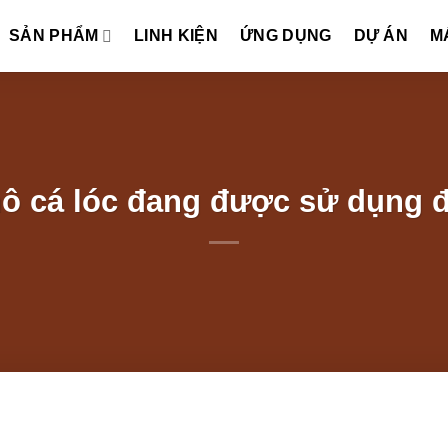
SẢN PHẨM
LINH KIỆN
ỨNG DỤNG
DỰ ÁN
M
ô cá lóc đang được sử dụng đ