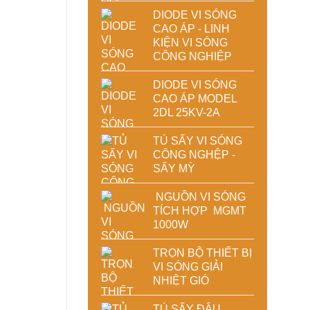
DIODE VI SÓNG
CAO ÁP - LINH
KIỆN VI SÓNG
CÔNG NGHIỆP
DIODE VI SÓNG
CAO ÁP MODEL
2DL 25KV-2A
TỦ SẤY VI SÓNG
CÔNG NGHỆP -
SẤY MỲ
NGUỒN VI SÓNG
TÍCH HỢP MGMT
1000W
TRỌN BỘ THIẾT BỊ
VI SÓNG GIẢI
NHIỆT GIÓ
TỦ SẤY ĐẬU