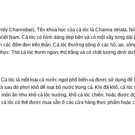
amily Channidae). Tên khoa học của cá lóc là Channa striata. Nó
iệt Nam. Cá lóc có hình dáng dẹp bên và có một vây lưng dài 
i các đốm đen trên thân. Cá lóc thường sống ở các hồ, ao, sôn
hực. Thịt cá lóc thơm ngon, thịt trắng và có chất lượng dinh d
. Cá lóc là một loại cá nước ngọt phổ biến và được sử dụng để 
và sau đó phơi khô để loại bỏ nước trong cá. Khi đã khô, cá lóc
 món ăn như khô cá lóc nướng, khô cá lóc chiên, hoặc được d
ô cá lóc có thể được mua sẵn ở các cửa hàng thực phẩm hoặc 