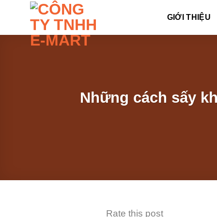
Skip
GIỚI THIỆU
to
content
Những cách sấy kh
Rate this post