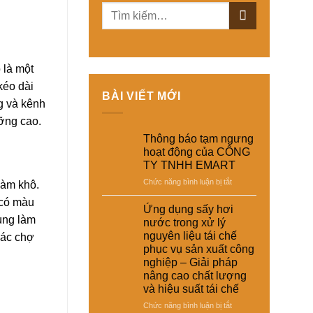
 là một
kéo dài
BÀI VIẾT MỚI
g và kênh
ưỡng cao.
Thông báo tạm ngưng
hoạt động của CÔNG
TY TNHH EMART
ở
Chức năng bình luận bị tắt
làm khô.
Thông
 có màu
báo
Ứng dụng sấy hơi
tạm
ùng làm
nước trong xử lý
ngưng
nguyên liệu tái chế
các chợ
hoạt
phục vụ sản xuất công
động
nghiệp – Giải pháp
của
nâng cao chất lượng
CÔNG
và hiệu suất tái chế
TY
TNHH
ở
Chức năng bình luận bị tắt
EMART