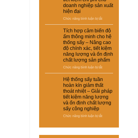
–
thoát
doanh nghiệp sản xuất
giày
nhiệt
hiện đại
và
và
vật
ở
Chức năng bình luận bị tắt
tiết
liệu
Hệ
kiệm
tổng
thống
năng
Tích hợp cảm biến độ
hợp
sấy
lượng
ẩm thông minh cho hệ
–
đa
cho
thống sấy – Nâng cao
Giải
năng
nhà
độ chính xác, tiết kiệm
pháp
cho
máy
sấy
năng lượng và ổn định
nhiều
ổn
chất lượng sản phẩm
loại
định,
sản
ở
Chức năng bình luận bị tắt
hạn
phẩm
Tích
chế
khác
hợp
Hệ thống sấy tuần
biến
nhau
cảm
dạng
hoàn kín giảm thất
–
biến
và
thoát nhiệt – Giải pháp
Giải
độ
nâng
tiết kiệm năng lượng
pháp
ẩm
cao
và ổn định chất lượng
linh
thông
chất
hoạt,
sấy công nghiệp
minh
lượng
tiết
cho
thành
ở
Chức năng bình luận bị tắt
kiệm
hệ
phẩm
Hệ
chi
thống
thống
phí
sấy
sấy
cho
–
tuần