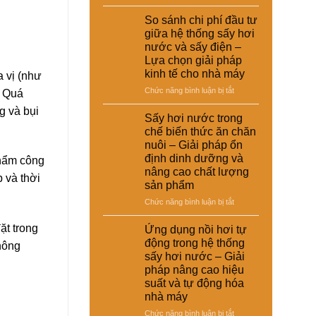
Ứng
dụng
So sánh chi phí đầu tư
sấy
giữa hệ thống sấy hơi
hơi
nước và sấy điện –
nước
Lựa chọn giải pháp
trong
kinh tế cho nhà máy
 vị (như
xử
lý
ở
Chức năng bình luận bị tắt
. Quá
nguyên
So
g và bụi
liệu
sánh
Sấy hơi nước trong
tái
chi
chế biến thức ăn chăn
chế
phí
nuôi – Giải pháp ổn
phục
đầu
định dinh dưỡng và
phẩm công
vụ
tư
nâng cao chất lượng
sản
giữa
 và thời
sản phẩm
xuất
hệ
công
thống
ở
Chức năng bình luận bị tắt
nghiệp
sấy
Sấy
–
hơi
hơi
ặt trong
Ứng dụng nồi hơi tự
Giải
nước
nước
động trong hệ thống
pháp
thông
và
trong
sấy hơi nước – Giải
nâng
sấy
chế
cao
pháp nâng cao hiệu
điện
biến
chất
suất và tự động hóa
–
thức
lượng
Lựa
nhà máy
ăn
và
chọn
chăn
ở
Chức năng bình luận bị tắt
hiệu