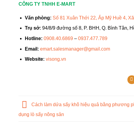
CÔNG TY TNHH E-MART
Văn phòng:
Số 81 Xuân Thới 22, Ấp Mỹ Huề 4, X
Trụ sở:
94/8/9 đường số 8, P. BHH, Q. Bình Tân, H
Hotline:
0908.40.6869
–
0937.477.789
Email:
emart.salesmanager@gmail.com
Website:
visong.vn
Cách làm dứa sấy khô hiệu quả bằng phương p
dụng lò sấy nông sản