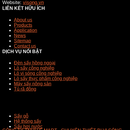
Website:
visong.vn
LIÊN KẾT HỮU ÍCH
About us
Products
Application
News
Sitemap
Contact us
DỊCH VỤ NỔI BẬT
Đèn sấy hồng ngoại
Lò sấy công nghiệp
Lò vi sóng công nghiệp
Lò sấy thực phẩm công nghiệp
Máy sấy nông sản
Tủ rã đông
Sấy gỗ
Hệ thống sấy
Sấy hơi nước