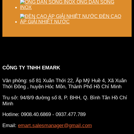
ỐNG DẪN SÓNG
INOX
ĐÈN CAO
ÁP GIẢI NHIỆT NƯỚC
CÔNG TY TNHH EMARK
Văn phòng: số 81 Xuân Thới 22, Ấp Mỹ Huề 4, Xã Xuân
Thới Đông , huyện Hóc Môn, Thành Phố Hồ Chí Minh
Trụ sở: 94/8/9 đường số 8, P. BHH, Q. Bình Tân
Hồ Chí
Minh
Hotline: 0908.40.6869 - 0937.477.789
Email:
emart.salesmanager@gmail.com