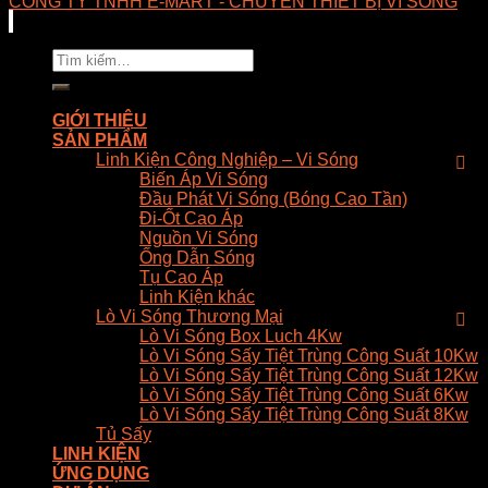
CÔNG TY TNHH E-MART - CHUYÊN THIẾT BỊ VI SÓNG
Tìm
kiếm:
GIỚI THIỆU
SẢN PHẨM
Linh Kiện Công Nghiệp – Vi Sóng
Biến Áp Vi Sóng
Đầu Phát Vi Sóng (Bóng Cao Tần)
Đi-Ốt Cao Áp
Nguồn Vi Sóng
Ống Dẫn Sóng
Tụ Cao Áp
Linh Kiện khác
Lò Vi Sóng Thương Mại
Lò Vi Sóng Box Luch 4Kw
Lò Vi Sóng Sấy Tiệt Trùng Công Suất 10Kw
Lò Vi Sóng Sấy Tiệt Trùng Công Suất 12Kw
Lò Vi Sóng Sấy Tiệt Trùng Công Suất 6Kw
Lò Vi Sóng Sấy Tiệt Trùng Công Suất 8Kw
Tủ Sấy
LINH KIỆN
ỨNG DỤNG