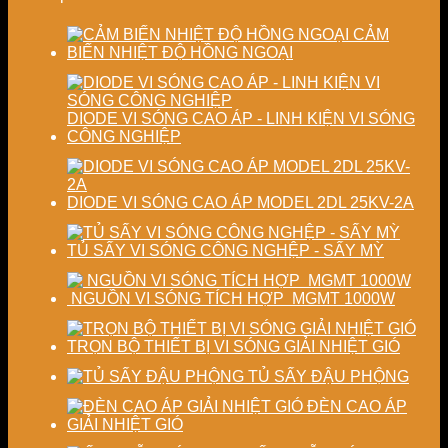
chất
định
lượng
chất
CẢM
sấy
lượng
BIẾN NHIỆT ĐỘ HỒNG NGOẠI
công
sản
nghiệp
phẩm
DIODE VI SÓNG CAO ÁP - LINH KIỆN VI SÓNG
CÔNG NGHIỆP
DIODE VI SÓNG CAO ÁP MODEL 2DL 25KV-2A
TỦ SẤY VI SÓNG CÔNG NGHỆP - SẤY MỲ
NGUỒN VI SÓNG TÍCH HỢP MGMT 1000W
TRỌN BỘ THIẾT BỊ VI SÓNG GIẢI NHIỆT GIÓ
TỦ SẤY ĐẬU PHỘNG
ĐÈN CAO ÁP
GIẢI NHIỆT GIÓ