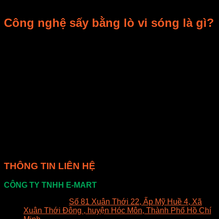
dùng một lò vi sóng để giảm thời gian sấy.
Công nghệ sấy bằng lò vi sóng là gì?
– Công nghệ sấy bằng lò vi sóng là một trong những công
nghệ sấy trái cây mới và hiện đại. Điều này sử dụng lò vi
sóng để sấy trái cây một cách nhanh chóng và hiệu quả.
– Lò vi sóng sẽ tạo ra nhiệt độ cao để sấy trái cây, giúp giảm
thời gian sấy và tăng thời gian bảo quản của trái cây sau khi
sấy. Nó cũng giúp giữ được hương vị và chất lượng của trái
cây sau khi sấy.
– Tuy nhiên, công nghệ này có giá cao hơn so với các
phương pháp sấy khác và cần một thiết bị đặc biệt để thực
hiện. Nên bạn nên tìm hiểu kỹ trước khi quyết định sử dụng
công nghệ này.
THÔNG TIN LIÊN HỆ
CÔNG TY TNHH E-MART
Văn phòng:
Số 81 Xuân Thới 22, Ấp Mỹ Huề 4, Xã
Xuân Thới Đông , huyện Hóc Môn, Thành Phố Hồ Chí