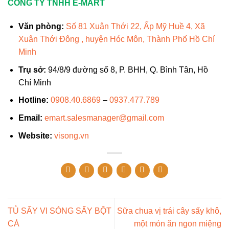
CÔNG TY TNHH E-MART
Văn phòng:
Số 81 Xuân Thới 22, Ấp Mỹ Huề 4, Xã
Xuân Thới Đông , huyện Hóc Môn, Thành Phố Hồ Chí
Minh
Trụ sở:
94/8/9 đường số 8, P. BHH, Q. Bình Tân, Hồ
Chí Minh
Hotline:
0908.40.6869
–
0937.477.789
Email:
emart.salesmanager@gmail.com
Website:
visong.vn
TỦ SẤY VI SÓNG SẤY BỘT
Sữa chua vị trái cây sấy khô,
CÁ
một món ăn ngon miệng