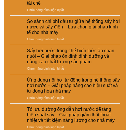
tái chế
động
của
ở
Chức năng bình luận bị tắt
CÔNG
Ứng
TY
dụng
So sánh chi phí đầu tư giữa hệ thống sấy hơi
TNHH
sấy
nước và sấy điện – Lựa chọn giải pháp kinh
EMART
hơi
tế cho nhà máy
nước
ở
Chức năng bình luận bị tắt
trong
So
xử
sánh
lý
Sấy hơi nước trong chế biến thức ăn chăn
chi
nguyên
nuôi – Giải pháp ổn định dinh dưỡng và
phí
liệu
nâng cao chất lượng sản phẩm
đầu
tái
ở
Chức năng bình luận bị tắt
tư
chế
Sấy
giữa
phục
hơi
hệ
vụ
Ứng dụng nồi hơi tự động trong hệ thống sấy
nước
thống
sản
hơi nước – Giải pháp nâng cao hiệu suất và
trong
sấy
xuất
tự động hóa nhà máy
chế
hơi
công
ở
Chức năng bình luận bị tắt
biến
nước
nghiệp
Ứng
thức
và
–
dụng
ăn
sấy
Giải
Tối ưu đường ống dẫn hơi nước để tăng
nồi
chăn
điện
pháp
hiệu suất sấy – Giải pháp giảm thất thoát
hơi
nuôi
–
nâng
nhiệt và tiết kiệm năng lượng cho nhà máy
tự
–
Lựa
cao
ở
Chức năng bình luận bị tắt
động
Giải
chọn
chất