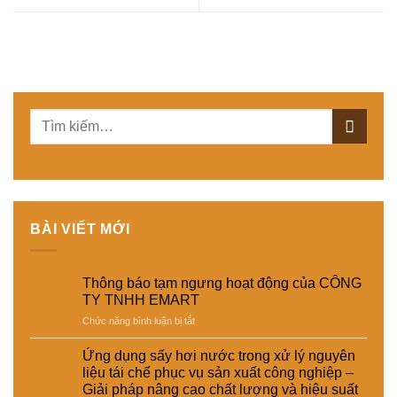
BÀI VIẾT MỚI
Thông báo tạm ngưng hoạt động của CÔNG
TY TNHH EMART
ở
Chức năng bình luận bị tắt
Thông
báo
Ứng dụng sấy hơi nước trong xử lý nguyên
tạm
liệu tái chế phục vụ sản xuất công nghiệp –
ngưng
Giải pháp nâng cao chất lượng và hiệu suất
hoạt