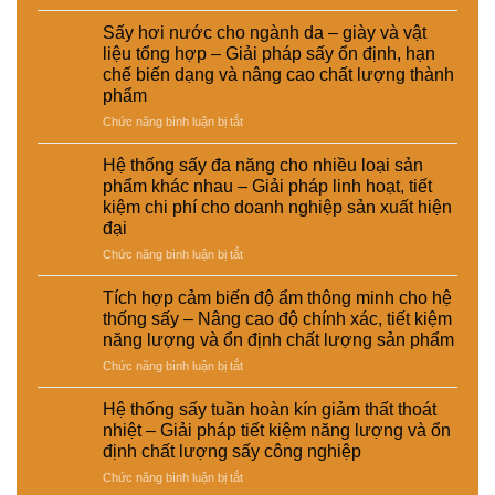
Tối
trong
pháp
giải
lượng
ưu
hệ
ổn
pháp
Sấy hơi nước cho ngành da – giày và vật
và
đường
thống
định
kinh
hiệu
liệu tổng hợp – Giải pháp sấy ổn định, hạn
ống
sấy
dinh
tế
suất
chế biến dạng và nâng cao chất lượng thành
dẫn
hơi
dưỡng
cho
tái
phẩm
hơi
nước
và
nhà
chế
nước
–
ở
Chức năng bình luận bị tắt
nâng
máy
để
Giải
Sấy
cao
tăng
pháp
hơi
chất
Hệ thống sấy đa năng cho nhiều loại sản
hiệu
nâng
nước
lượng
phẩm khác nhau – Giải pháp linh hoạt, tiết
suất
cao
cho
sản
kiệm chi phí cho doanh nghiệp sản xuất hiện
sấy
hiệu
ngành
phẩm
đại
–
suất
da
Giải
và
–
ở
Chức năng bình luận bị tắt
pháp
tự
giày
Hệ
giảm
động
và
thống
Tích hợp cảm biến độ ẩm thông minh cho hệ
thất
hóa
vật
sấy
thống sấy – Nâng cao độ chính xác, tiết kiệm
thoát
nhà
liệu
đa
năng lượng và ổn định chất lượng sản phẩm
nhiệt
máy
tổng
năng
và
hợp
ở
Chức năng bình luận bị tắt
cho
tiết
–
Tích
nhiều
kiệm
Giải
hợp
loại
Hệ thống sấy tuần hoàn kín giảm thất thoát
năng
pháp
cảm
sản
nhiệt – Giải pháp tiết kiệm năng lượng và ổn
lượng
sấy
biến
phẩm
định chất lượng sấy công nghiệp
cho
ổn
độ
khác
nhà
ở
Chức năng bình luận bị tắt
định,
ẩm
nhau