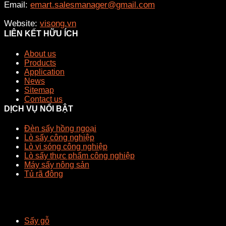
Email:
emart.salesmanager@gmail.com
Website:
visong.vn
LIÊN KẾT HỮU ÍCH
About us
Products
Application
News
Sitemap
Contact us
DỊCH VỤ NỔI BẬT
Đèn sấy hồng ngoại
Lò sấy công nghiệp
Lò vi sóng công nghiệp
Lò sấy thực phẩm công nghiệp
Máy sấy nông sản
Tủ rã đông
Sấy gỗ