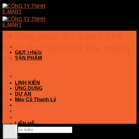
Skip
to
content
Những món ăn được chế
biến đơn giản từ trái mãng
GIỚI THIỆU
cầu
SẢN PHẨM
Linh Kiện Công Nghiệp – Vi Sóng
Lò Vi Sóng Thương Mại
Tủ Sấy
LINH KIỆN
ỨNG DỤNG
DỰ ÁN
Máy Cũ Thanh Lý
TIN TỨC
THÔNG TIN CHUNG
THÔNG TIN HỮU ÍCH
LIÊN HỆ
Tìm
kiếm: