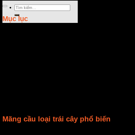
Tìm
kiếm:
Mục lục
Rate this post
Mãng cầu loại trái cây phổ biến
Trái mãng cầu là một loại trái cây có hình dạng tròn, màu sắc