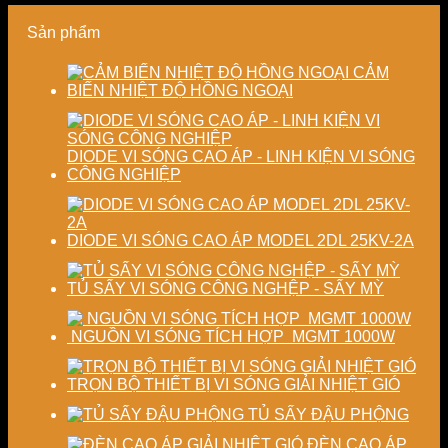
ổn
hiện
và
Sản phẩm
định
đại
ổn
chất
định
lượng
chất
CẢM
sấy
lượng
BIẾN NHIỆT ĐỘ HỒNG NGOẠI
công
sản
nghiệp
phẩm
DIODE VI SÓNG CAO ÁP - LINH KIỆN VI SÓNG
CÔNG NGHIỆP
DIODE VI SÓNG CAO ÁP MODEL 2DL 25KV-2A
TỦ SẤY VI SÓNG CÔNG NGHỆP - SẤY MỲ
NGUỒN VI SÓNG TÍCH HỢP MGMT 1000W
TRỌN BỘ THIẾT BỊ VI SÓNG GIẢI NHIỆT GIÓ
TỦ SẤY ĐẬU PHỘNG
ĐÈN CAO ÁP