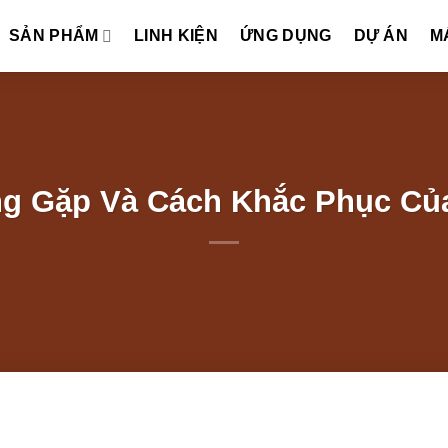
SẢN PHẨM
LINH KIỆN
ỨNG DỤNG
DỰ ÁN
M
g Gặp Và Cách Khắc Phục Củ