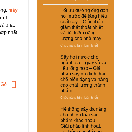
giải
nuôi
Ứng
suất
pháp
–
dụng
ông,
máy
Tối ưu đường ống dẫn
tái
kinh
Giải
nồi
chế
hơi nước để tăng hiệu
tế
am. E-
pháp
hơi
cho
suất sấy – Giải pháp
ổn
tự
và phát
nhà
giảm thất thoát nhiệt
định
động
máy
 hợp nhất
và tiết kiệm năng
dinh
trong
dưỡng
lượng cho nhà máy
hệ
và
thống
ở
Chức năng bình luận bị tắt
nâng
sấy
Tối
cao
hơi
ưu
Sấy hơi nước cho
chất
nước
đường
ngành da – giày và vật
lượng
–
ống
sản
liệu tổng hợp – Giải
Giải
dẫn
phẩm
pháp sấy ổn định, hạn
pháp
hơi
chế biến dạng và nâng
nâng
nước
y Gỗ
cao
cao chất lượng thành
để
hiệu
phẩm
tăng
suất
hiệu
ở
Chức năng bình luận bị tắt
và
suất
Sấy
tự
sấy
hơi
Hệ thống sấy đa năng
động
–
nước
hóa
cho nhiều loại sản
Giải
cho
nhà
phẩm khác nhau –
pháp
ngành
máy
Giải pháp linh hoạt,
giảm
da
thất
tiết kiệm chi phí cho