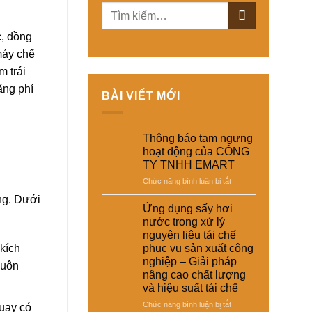
c, đồng
máy chế
 trái
ãng phí
BÀI VIẾT MỚI
Thông báo tạm ngưng
hoạt động của CÔNG
TY TNHH EMART
ở
Chức năng bình luận bị tắt
Thông
êng. Dưới
báo
Ứng dụng sấy hơi
tạm
nước trong xử lý
ngưng
nguyên liệu tái chế
hoạt
phục vụ sản xuất công
kích
động
nghiệp – Giải pháp
của
luôn
nâng cao chất lượng
CÔNG
và hiệu suất tái chế
TY
TNHH
ở
Chức năng bình luận bị tắt
quay có
EMART