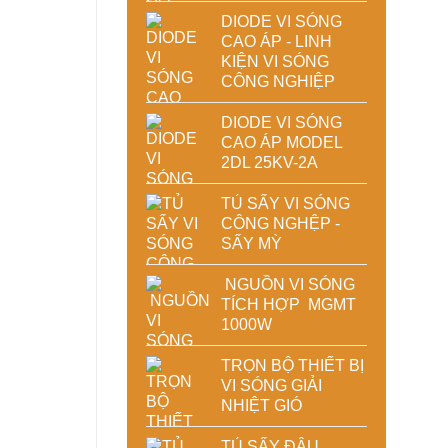
DIODE VI SÓNG
CAO ÁP - LINH
KIỆN VI SÓNG
CÔNG NGHIỆP
DIODE VI SÓNG
CAO ÁP MODEL
2DL 25KV-2A
TỦ SẤY VI SÓNG
CÔNG NGHỆP -
SẤY MỲ
NGUỒN VI SÓNG
TÍCH HỢP MGMT
1000W
TRỌN BỘ THIẾT BỊ
VI SÓNG GIẢI
NHIỆT GIÓ
TỦ SẤY ĐẬU