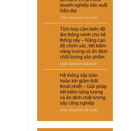
–
thoát
doanh nghiệp sản xuất
giày
nhiệt
hiện đại
và
và
vật
ở
Chức năng bình luận bị tắt
tiết
liệu
Hệ
kiệm
tổng
thống
năng
Tích hợp cảm biến độ
hợp
sấy
lượng
ẩm thông minh cho hệ
–
đa
cho
thống sấy – Nâng cao
Giải
năng
nhà
độ chính xác, tiết kiệm
pháp
cho
máy
sấy
năng lượng và ổn định
nhiều
ổn
chất lượng sản phẩm
loại
định,
sản
ở
Chức năng bình luận bị tắt
hạn
phẩm
Tích
chế
khác
hợp
Hệ thống sấy tuần
biến
nhau
cảm
dạng
hoàn kín giảm thất
–
biến
và
thoát nhiệt – Giải pháp
Giải
độ
nâng
tiết kiệm năng lượng
pháp
ẩm
cao
và ổn định chất lượng
linh
thông
chất
hoạt,
sấy công nghiệp
minh
lượng
tiết
cho
thành
ở
Chức năng bình luận bị tắt
kiệm
hệ
phẩm
Hệ
chi
thống
thống
phí
sấy
sấy
cho
–
tuần