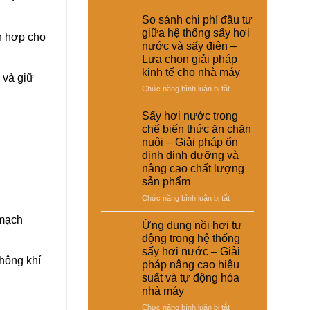
Ứng
dụng
So sánh chi phí đầu tư
sấy
giữa hệ thống sấy hơi
h hợp cho
hơi
nước và sấy điện –
nước
Lựa chọn giải pháp
trong
kinh tế cho nhà máy
xử
 và giữ
lý
ở
Chức năng bình luận bị tắt
nguyên
So
liệu
sánh
Sấy hơi nước trong
tái
chi
chế biến thức ăn chăn
chế
phí
nuôi – Giải pháp ổn
phục
đầu
định dinh dưỡng và
vụ
tư
nâng cao chất lượng
sản
giữa
sản phẩm
xuất
hệ
công
thống
ở
Chức năng bình luận bị tắt
nghiệp
sấy
Sấy
–
hơi
 mạch
hơi
Ứng dụng nồi hơi tự
Giải
nước
nước
động trong hệ thống
pháp
và
trong
sấy hơi nước – Giải
nâng
sấy
chế
hông khí
cao
pháp nâng cao hiệu
điện
biến
chất
suất và tự động hóa
–
thức
lượng
Lựa
nhà máy
ăn
và
chọn
chăn
ở
Chức năng bình luận bị tắt
hiệu