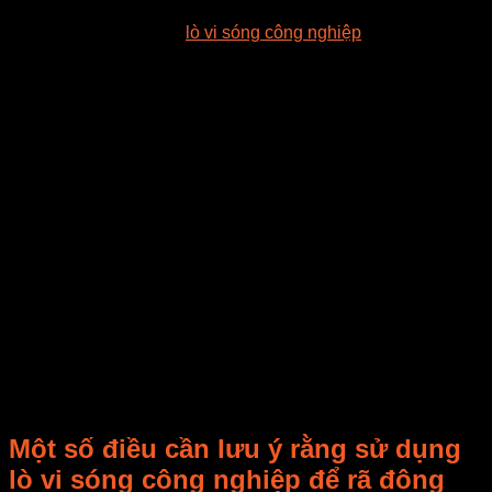
Rã đông cá biển bằng
lò vi sóng công nghiệp
có một số lợi
ích, đặc biệt là khi bạn cần rã đông nhanh chóng. Dưới đây
là những lợi ích chính khi sử dụng lò vi sóng công nghiệp để
rã đông cá biển:
– Tốc độ rã đông: Lò vi sóng công nghiệp có khả năng rã
đông nhanh chóng hơn so với nhiều phương pháp rã đông
khác. Chế độ rã đông trên lò vi sóng giúp cá nhanh chóng
nâng lên nhiệt độ an toàn để tiếp tục chế biến hoặc nấu
nướng.
– Giữ được chất lượng thực phẩm: Khi sử dụng chế độ rã
đông thấp hoặc phù hợp trên lò vi sóng, nguy cơ nấu chín
một phần cá nhỏ điểm được giảm thiểu, giúp giữ nguyên
chất lượng và độ tươi của cá.
– Dễ dàng và thuận tiện: Rã đông bằng lò vi sóng công
nghiệp là quá trình dễ dàng và thuận tiện. Chỉ cần đặt cá vào
lò vi sóng, lựa chọn chế độ rã đông, và nó sẽ tự động hoàn
tất việc rã đông mà không cần nhiều công sức từ bạn.
Một số điều cần lưu ý rằng sử dụng
lò vi sóng công nghiệp để rã đông