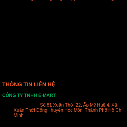
– Luôn sử dụng chế độ rã đông thấp hoặc phù hợp, tránh sử
dụng chế độ nấu hoặc nấu chín.
– Chia nhỏ cá thành các phần nhỏ hơn để rã đông nhanh
hơn và đồng đều hơn.
– Nếu cá đã bắt đầu nấu chín ở một số vị trí do việc sử dụng
lò vi sóng, hãy tiếp tục chế biến ngay lập tức sau khi rã đông
hoặc nấu nhanh để đảm bảo an toàn thực phẩm.
Tóm lại, rã đông cá biển bằng lò vi sóng có thể là một giải
pháp nhanh chóng và tiện lợi, nhưng hãy tuân thủ các quy
tắc an toàn để đảm bảo an toàn thực phẩm và duy trì chất
lượng của cá.
THÔNG TIN LIÊN HỆ
CÔNG TY TNHH E-MART
Văn phòng:
Số 81 Xuân Thới 22, Ấp Mỹ Huề 4, Xã
Xuân Thới Đông , huyện Hóc Môn, Thành Phố Hồ Chí
Minh
Trụ sở:
94/8/9 đường số 8, P. BHH, Q. Bình Tân, Hồ
Chí Minh