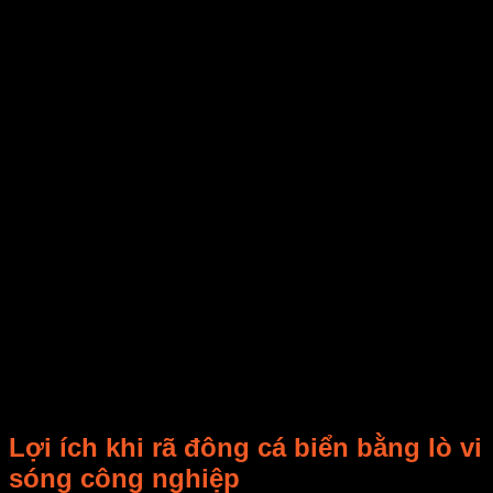
với các thực phẩm khác. Chú ý rằng việc rã đông trong tủ
lạnh có thể mất thời gian, nhưng đảm bảo cá được giữ ở
nhiệt độ an toàn và không gây nguy hiểm vi khuẩn phát triển.
– Rã đông dưới nước lạnh: Đặt cá trong túi chống thấm và
nhấn nó xuống trong nước lạnh. Hãy thay nước mỗi 30 phút
để giữ cho nước luôn lạnh. Điều này giúp rã đông nhanh
hơn so với việc để cá trong nước tự nhiên.
– Sử dụng lò vi sóng công nghiệp: Nếu bạn cần rã đông
nhanh, bạn có thể sử dụng lò vi sóng công nghiệp trong chế
độ rã đông. Hãy chọn công suất rã đông thấp và theo dõi quá
trình một cách cẩn thận để đảm bảo cá không nấu chín ở một
số vị trí.
– Rã đông bằng dòng không khí lạnh: Sử dụng máy thổi khí
lạnh hoặc quạt để thổi khí lạnh vào cá. Đây là một phương
pháp nhanh chóng và hiệu quả, đảm bảo cá không bị nấu
chín.
Lợi ích khi rã đông cá biển bằng lò vi
sóng công nghiệp