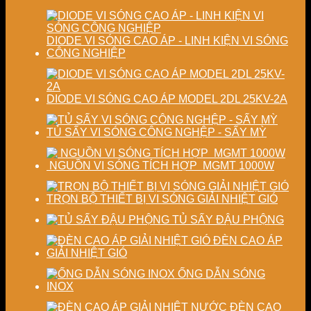
công
sản
nghiệp
phẩm
DIODE VI SÓNG CAO ÁP - LINH KIỆN VI SÓNG
CÔNG NGHIỆP
DIODE VI SÓNG CAO ÁP MODEL 2DL 25KV-2A
TỦ SẤY VI SÓNG CÔNG NGHỆP - SẤY MỲ
NGUỒN VI SÓNG TÍCH HỢP MGMT 1000W
TRỌN BỘ THIẾT BỊ VI SÓNG GIẢI NHIỆT GIÓ
TỦ SẤY ĐẬU PHỘNG
ĐÈN CAO ÁP
GIẢI NHIỆT GIÓ
ỐNG DẪN SÓNG
INOX
ĐÈN CAO