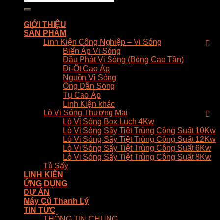
kiếm:
GIỚI THIỆU
SẢN PHẨM
Linh Kiện Công Nghiệp – Vi Sóng
Biến Áp Vi Sóng
Đầu Phát Vi Sóng (Bóng Cao Tần)
Đi-Ốt Cao Áp
Nguồn Vi Sóng
Ống Dẫn Sóng
Tụ Cao Áp
Linh Kiện khác
Lò Vi Sóng Thương Mại
Lò Vi Sóng Box Luch 4Kw
Lò Vi Sóng Sấy Tiệt Trùng Công Suất 10Kw
Lò Vi Sóng Sấy Tiệt Trùng Công Suất 12Kw
Lò Vi Sóng Sấy Tiệt Trùng Công Suất 6Kw
Lò Vi Sóng Sấy Tiệt Trùng Công Suất 8Kw
Tủ Sấy
LINH KIỆN
ỨNG DỤNG
DỰ ÁN
Máy Cũ Thanh Lý
TIN TỨC
THÔNG TIN CHUNG