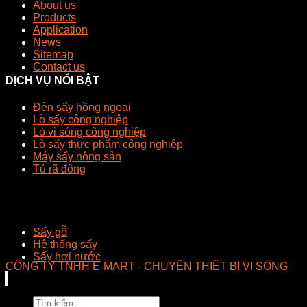
About us
Products
Application
News
Sitemap
Contact us
DỊCH VỤ NỔI BẬT
Đèn sấy hồng ngoại
Lò sấy công nghiệp
Lò vi sóng công nghiệp
Lò sấy thực phẩm công nghiệp
Máy sấy nông sản
Tủ rã đông
Sấy gỗ
Hệ thống sấy
Sấy hơi nước
CÔNG TY TNHH E-MART - CHUYÊN THIẾT BỊ VI SÓNG
Tìm