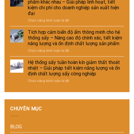
pháp
chất
phẩm khác nhau – Giải pháp linh hoạt, tiết
cho
hiệu
nâng
lượng
kiệm chi phí cho doanh nghiệp sản xuất hiện
ngành
suất
cao
sản
đại
da
sấy
hiệu
phẩm
–
–
ở
Chức năng bình luận bị tắt
suất
giày
Giải
Hệ
và
và
pháp
thống
tự
Tích hợp cảm biến độ ẩm thông minh cho hệ
vật
giảm
sấy
động
thống sấy – Nâng cao độ chính xác, tiết kiệm
liệu
thất
đa
hóa
năng lượng và ổn định chất lượng sản phẩm
tổng
thoát
năng
nhà
hợp
ở
Chức năng bình luận bị tắt
nhiệt
cho
máy
–
Tích
và
nhiều
Giải
hợp
tiết
loại
Hệ thống sấy tuần hoàn kín giảm thất thoát
pháp
cảm
kiệm
sản
nhiệt – Giải pháp tiết kiệm năng lượng và ổn
sấy
biến
năng
phẩm
định chất lượng sấy công nghiệp
ổn
độ
lượng
khác
ở
Chức năng bình luận bị tắt
định,
ẩm
cho
nhau
Hệ
hạn
thông
nhà
–
thống
chế
minh
máy
Giải
sấy
biến
cho
pháp
tuần
dạng
hệ
linh
hoàn
và
thống
hoạt,
CHUYÊN MỤC
kín
nâng
sấy
tiết
giảm
cao
–
kiệm
thất
chất
Nâng
chi
BLOG
thoát
lượng
cao
phí
nhiệt
thành
độ
cho