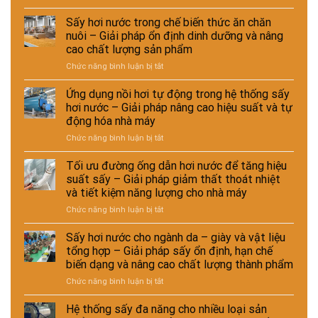
So
xử
sánh
lý
Sấy hơi nước trong chế biến thức ăn chăn
chi
nguyên
nuôi – Giải pháp ổn định dinh dưỡng và nâng
phí
liệu
cao chất lượng sản phẩm
đầu
tái
ở
Chức năng bình luận bị tắt
tư
chế
Sấy
giữa
phục
hơi
hệ
vụ
Ứng dụng nồi hơi tự động trong hệ thống sấy
nước
thống
sản
hơi nước – Giải pháp nâng cao hiệu suất và tự
trong
sấy
xuất
động hóa nhà máy
chế
hơi
công
ở
Chức năng bình luận bị tắt
biến
nước
nghiệp
Ứng
thức
và
–
dụng
ăn
sấy
Tối ưu đường ống dẫn hơi nước để tăng hiệu
Giải
nồi
chăn
điện
pháp
suất sấy – Giải pháp giảm thất thoát nhiệt
hơi
nuôi
–
nâng
và tiết kiệm năng lượng cho nhà máy
tự
–
Lựa
cao
ở
Chức năng bình luận bị tắt
động
Giải
chọn
chất
Tối
trong
pháp
giải
lượng
ưu
hệ
ổn
Sấy hơi nước cho ngành da – giày và vật liệu
pháp
và
đường
thống
định
kinh
hiệu
tổng hợp – Giải pháp sấy ổn định, hạn chế
ống
sấy
dinh
tế
suất
biến dạng và nâng cao chất lượng thành phẩm
dẫn
hơi
dưỡng
cho
tái
ở
Chức năng bình luận bị tắt
hơi
nước
và
nhà
chế
Sấy
nước
–
nâng
máy
hơi
để
Giải
Hệ thống sấy đa năng cho nhiều loại sản
cao
nước
tăng