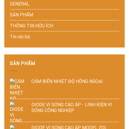
–
phẩm
chính
doanh
GENERAL
Giải
xác,
nghiệp
pháp
tiết
sản
SẢN PHẨM
tiết
kiệm
xuất
kiệm
năng
hiện
THÔNG TIN HỮU ÍCH
năng
lượng
đại
lượng
và
Tin nội bộ
và
ổn
ổn
định
định
chất
chất
lượng
lượng
sản
sấy
phẩm
SẢN PHẨM
công
nghiệp
CẢM BIẾN NHIỆT ĐỘ HỒNG NGOẠI
DIODE VI SÓNG CAO ÁP - LINH KIỆN VI
SÓNG CÔNG NGHIỆP
DIODE VI SÓNG CAO ÁP MODEL 2DL