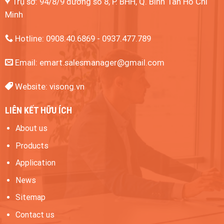
Trụ sở: 94/8/9 đường số 8, P. BHH, Q. Bình Tân
Hồ Chí
Minh
Hotline: 0908.40.6869 - 0937.477.789
Email:
emart.salesmanager@gmail.com
Website:
visong.vn
LIÊN KẾT HỮU ÍCH
About us
Products
Application
News
Sitemap
Contact us