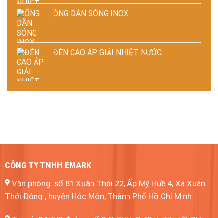
ỐNG DẪN SÓNG INOX
ĐÈN CAO ÁP GIẢI NHIỆT NƯỚC
CÔNG TY TNHH EMARK
Văn phòng: số 81 Xuân Thới 22, Ấp Mỹ Huề 4, Xã Xuân
Thới Đông , huyện Hóc Môn, Thành Phố Hồ Chí Minh