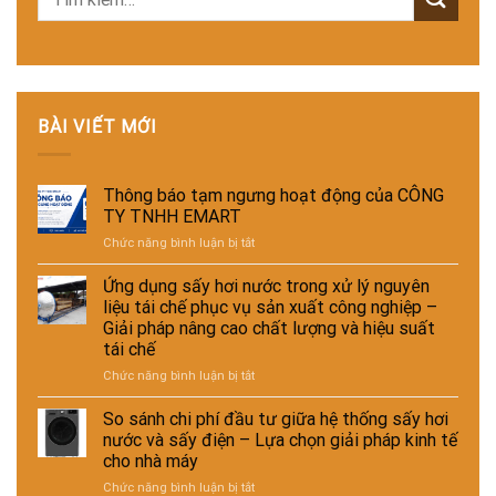
BÀI VIẾT MỚI
Thông báo tạm ngưng hoạt động của CÔNG
TY TNHH EMART
ở
Chức năng bình luận bị tắt
Thông
báo
Ứng dụng sấy hơi nước trong xử lý nguyên
tạm
liệu tái chế phục vụ sản xuất công nghiệp –
ngưng
Giải pháp nâng cao chất lượng và hiệu suất
hoạt
tái chế
động
của
ở
Chức năng bình luận bị tắt
CÔNG
Ứng
TY
dụng
So sánh chi phí đầu tư giữa hệ thống sấy hơi
TNHH
sấy
nước và sấy điện – Lựa chọn giải pháp kinh tế
EMART
hơi
cho nhà máy
nước
ở
Chức năng bình luận bị tắt
trong