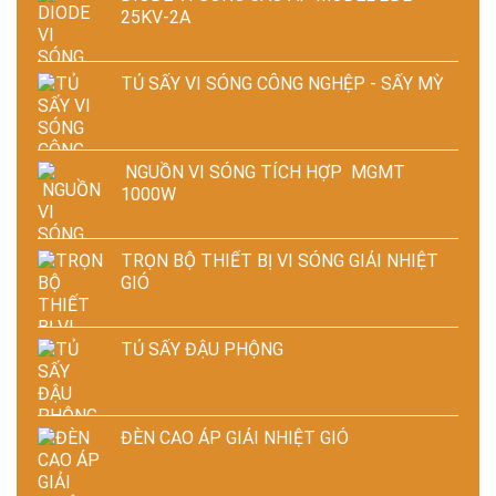
25KV-2A
TỦ SẤY VI SÓNG CÔNG NGHỆP - SẤY MỲ
NGUỒN VI SÓNG TÍCH HỢP MGMT
1000W
TRỌN BỘ THIẾT BỊ VI SÓNG GIẢI NHIỆT
GIÓ
TỦ SẤY ĐẬU PHỘNG
ĐÈN CAO ÁP GIẢI NHIỆT GIÓ